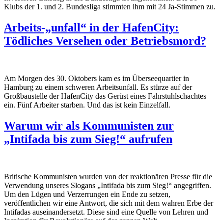
Klubs der 1. und 2. Bundesliga stimmten ihm mit 24 Ja-Stimmen zu.
Arbeits-„unfall“ in der HafenCity:
Tödliches Versehen oder Betriebsmord?
Am Morgen des 30. Oktobers kam es im
Überseequartier
in
Hamburg zu einem schweren Arbeitsunfall. Es
stürze
auf der
Großbaustelle der HafenCity das
Gerüst
eines Fahrstuhlschachtes
ein
.
F
ünf
Arbeiter starben.
Und
das ist kein Einzelfall.
Warum wir als Kommunisten zur
„Intifada bis zum Sieg!“ aufrufen
Britische Kommunisten wurden von der reaktionären Presse für die
Verwendung unseres Slogans „Intifada bis zum Sieg!“ angegriffen.
Um den Lügen und Verzerrungen ein Ende zu setzen,
veröffentlichen wir eine Antwort, die sich mit dem wahren Erbe der
Intifadas auseinandersetzt. Diese sind eine Quelle von Lehren und