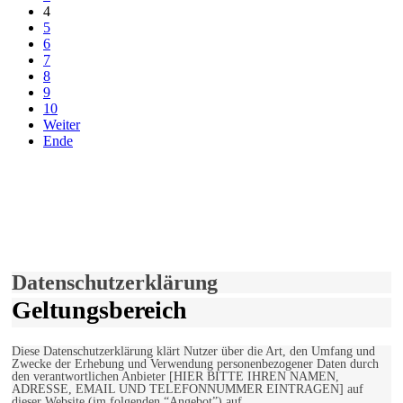
4
5
6
7
8
9
10
Weiter
Ende
derfunke.de verwendet Cookies!
Hiermit stimmen Sie der weiteren Nutzung unserer Seite und der
Verwendung von Cookies zu.
Mehr erfahren
Einverstanden!
Datenschutzerklärung
Geltungsbereich
Diese Datenschutzerklärung klärt Nutzer über die Art, den Umfang und
Zwecke der Erhebung und Verwendung personenbezogener Daten durch
den verantwortlichen Anbieter [HIER BITTE IHREN NAMEN,
ADRESSE, EMAIL UND TELEFONNUMMER EINTRAGEN] auf
dieser Website (im folgenden “Angebot”) auf.