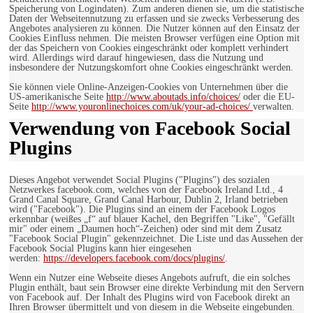
Speicherung von Logindaten). Zum anderen dienen sie, um die statistische
Daten der Webseitennutzung zu erfassen und sie zwecks Verbesserung des
Angebotes analysieren zu können. Die Nutzer können auf den Einsatz der
Cookies Einfluss nehmen. Die meisten Browser verfügen eine Option mit
der das Speichern von Cookies eingeschränkt oder komplett verhindert
wird. Allerdings wird darauf hingewiesen, dass die Nutzung und
insbesondere der Nutzungskomfort ohne Cookies eingeschränkt werden.
Sie können viele Online-Anzeigen-Cookies von Unternehmen über die
US-amerikanische Seite
http://www.aboutads.info/choices/
oder die EU-
Seite
http://www.youronlinechoices.com/uk/your-ad-choices/
verwalten.
Verwendung von Facebook Social
Plugins
Dieses Angebot verwendet Social Plugins ("Plugins") des sozialen
Netzwerkes facebook.com, welches von der Facebook Ireland Ltd., 4
Grand Canal Square, Grand Canal Harbour, Dublin 2, Irland betrieben
wird ("Facebook"). Die Plugins sind an einem der Facebook Logos
erkennbar (weißes „f“ auf blauer Kachel, den Begriffen "Like", "Gefällt
mir" oder einem „Daumen hoch“-Zeichen) oder sind mit dem Zusatz
"Facebook Social Plugin" gekennzeichnet. Die Liste und das Aussehen der
Facebook Social Plugins kann hier eingesehen
werden:
https://developers.facebook.com/docs/plugins/
.
Wenn ein Nutzer eine Webseite dieses Angebots aufruft, die ein solches
Plugin enthält, baut sein Browser eine direkte Verbindung mit den Servern
von Facebook auf. Der Inhalt des Plugins wird von Facebook direkt an
Ihren Browser übermittelt und von diesem in die Webseite eingebunden.