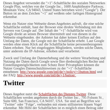
Dieses Angebot verwendet die “+1″-Schaltfläche des sozialen Netzwerkes
Google Plus, welches von der Google Inc., 1600 Amphitheatre Parkway,
Mountain View, CA 94043, United States betrieben wird (“Google”). Der
Button ist an dem Zeichen “+1″ auf weißem oder farbigen Hintergrund
erkennbar.
Wenn ein Nutzer eine Webseite dieses Angebotes aufruft, die eine solche
Schaltfläche enthält, baut der Browser eine direkte Verbindung mit den
Servern von Google auf. Der Inhalt der “+1″-Schaltfläche wird von
Google direkt an seinen Browser übermittelt und von diesem in die
Webseite eingebunden. der Anbieter hat daher keinen Einfluss auf den
Umfang der Daten, die Google mit der Schaltfläche erhebt. Laut Google
werden ohne einen Klick auf die Schaltfläche keine personenbezogenen
Daten erhoben. Nur bei eingeloggten Mitgliedern, werden solche Daten,
unter anderem die IP-Adresse, erhoben und verarbeitet.
Zweck und Umfang der Datenerhebung und die weitere Verarbeitung und
Nutzung der Daten durch Google sowie Ihre diesbezüglichen Rechte und
Einstellungsmöglichkeiten zum Schutz Ihrer Privatsphäre können die
Nutzer Googles Datenschutzhinweisen zu der “+1″-Schaltfläche
entnehmen:
http://www.google.com/intl/de/+/policy/+1button.html
und
der FAQ:
http://www.google.com/intl/de/+1/button/.
Twitter
Dieses Angebot nutzt die
Schaltflächen des Dienstes Twitter
. Diese
Schaltflächen werden angeboten durch die Twitter Inc., 795 Folsom St.,
Suite 600, San Francisco, CA 94107, USA. Sie sind an Begriffen wie
"Twitter" oder "Folge", verbunden mit einem stillisierten blauen Vogel
erkennbar. Mit Hilfe der Schaltflächen ist es möglich einen Beitrag oder