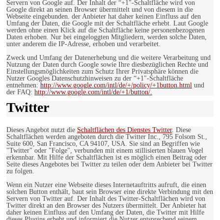
Servern von Google auf. Der Inhalt der “+1″-Schaltfläche wird von
Google direkt an seinen Browser übermittelt und von diesem in die
Webseite eingebunden. der Anbieter hat daher keinen Einfluss auf den
Umfang der Daten, die Google mit der Schaltfläche erhebt. Laut Google
werden ohne einen Klick auf die Schaltfläche keine personenbezogenen
Daten erhoben. Nur bei eingeloggten Mitgliedern, werden solche Daten,
unter anderem die IP-Adresse, erhoben und verarbeitet.
Zweck und Umfang der Datenerhebung und die weitere Verarbeitung und
Nutzung der Daten durch Google sowie Ihre diesbezüglichen Rechte und
Einstellungsmöglichkeiten zum Schutz Ihrer Privatsphäre können die
Nutzer Googles Datenschutzhinweisen zu der “+1″-Schaltfläche
entnehmen:
http://www.google.com/intl/de/+/policy/+1button.html
und
der FAQ:
http://www.google.com/intl/de/+1/button/.
Twitter
Dieses Angebot nutzt die
Schaltflächen des Dienstes Twitter
. Diese
Schaltflächen werden angeboten durch die Twitter Inc., 795 Folsom St.,
Suite 600, San Francisco, CA 94107, USA. Sie sind an Begriffen wie
"Twitter" oder "Folge", verbunden mit einem stillisierten blauen Vogel
erkennbar. Mit Hilfe der Schaltflächen ist es möglich einen Beitrag oder
Seite dieses Angebotes bei Twitter zu teilen oder dem Anbieter bei Twitter
zu folgen.
Wenn ein Nutzer eine Webseite dieses Internetauftritts aufruft, die einen
solchen Button enthält, baut sein Browser eine direkte Verbindung mit den
Servern von Twitter auf. Der Inhalt des Twitter-Schaltflächen wird von
Twitter direkt an den Browser des Nutzers übermittelt. Der Anbieter hat
daher keinen Einfluss auf den Umfang der Daten, die Twitter mit Hilfe
dieses Plugins erhebt und informiert die Nutzer entsprechend seinem