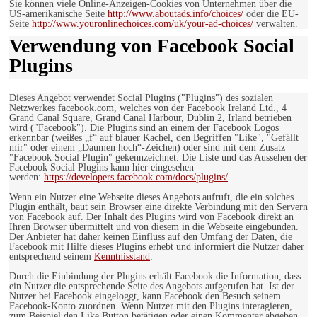
Sie können viele Online-Anzeigen-Cookies von Unternehmen über die
US-amerikanische Seite
http://www.aboutads.info/choices/
oder die EU-
Seite
http://www.youronlinechoices.com/uk/your-ad-choices/
verwalten.
Verwendung von Facebook Social
Plugins
Dieses Angebot verwendet Social Plugins ("Plugins") des sozialen
Netzwerkes facebook.com, welches von der Facebook Ireland Ltd., 4
Grand Canal Square, Grand Canal Harbour, Dublin 2, Irland betrieben
wird ("Facebook"). Die Plugins sind an einem der Facebook Logos
erkennbar (weißes „f“ auf blauer Kachel, den Begriffen "Like", "Gefällt
mir" oder einem „Daumen hoch“-Zeichen) oder sind mit dem Zusatz
"Facebook Social Plugin" gekennzeichnet. Die Liste und das Aussehen der
Facebook Social Plugins kann hier eingesehen
werden:
https://developers.facebook.com/docs/plugins/
.
Wenn ein Nutzer eine Webseite dieses Angebots aufruft, die ein solches
Plugin enthält, baut sein Browser eine direkte Verbindung mit den Servern
von Facebook auf. Der Inhalt des Plugins wird von Facebook direkt an
Ihren Browser übermittelt und von diesem in die Webseite eingebunden.
Der Anbieter hat daher keinen Einfluss auf den Umfang der Daten, die
Facebook mit Hilfe dieses Plugins erhebt und informiert die Nutzer daher
entsprechend seinem
Kenntnisstand
:
Durch die Einbindung der Plugins erhält Facebook die Information, dass
ein Nutzer die entsprechende Seite des Angebots aufgerufen hat. Ist der
Nutzer bei Facebook eingeloggt, kann Facebook den Besuch seinem
Facebook-Konto zuordnen. Wenn Nutzer mit den Plugins interagieren,
zum Beispiel den Like Button betätigen oder einen Kommentar abgeben,