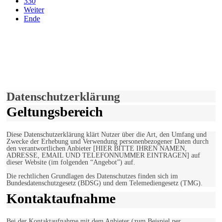
330
Weiter
Ende
derfunke.de verwendet Cookies!
Hiermit stimmen Sie der weiteren Nutzung unserer Seite und der
Verwendung von Cookies zu.
Mehr erfahren
Einverstanden!
Datenschutzerklärung
Geltungsbereich
Diese Datenschutzerklärung klärt Nutzer über die Art, den Umfang und
Zwecke der Erhebung und Verwendung personenbezogener Daten durch
den verantwortlichen Anbieter [HIER BITTE IHREN NAMEN,
ADRESSE, EMAIL UND TELEFONNUMMER EINTRAGEN] auf
dieser Website (im folgenden “Angebot”) auf.
Die rechtlichen Grundlagen des Datenschutzes finden sich im
Bundesdatenschutzgesetz (BDSG) und dem Telemediengesetz (TMG).
Kontaktaufnahme
Bei der Kontaktaufnahme mit dem Anbieter (zum Beispiel per