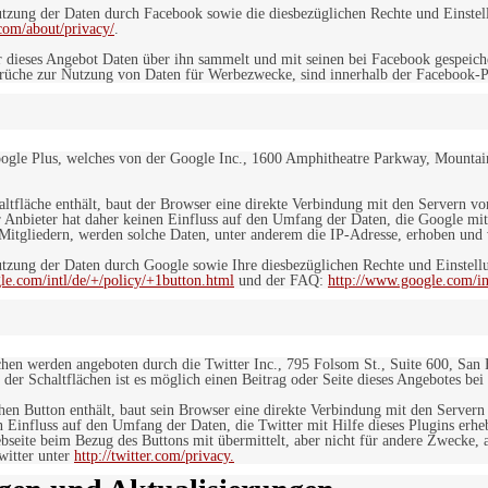
ung der Daten durch Facebook sowie die diesbezüglichen Rechte und Einstell
com/about/privacy/
.
 dieses Angebot Daten über ihn sammelt und mit seinen bei Facebook gespeiche
sprüche zur Nutzung von Daten für Werbezwecke, sind innerhalb der Facebook-P
ogle Plus, welches von der Google Inc., 1600 Amphitheatre Parkway, Mountain
altfläche enthält, baut der Browser eine direkte Verbindung mit den Servern v
 Anbieter hat daher keinen Einfluss auf den Umfang der Daten, die Google mit
itgliedern, werden solche Daten, unter anderem die IP-Adresse, erhoben und v
zung der Daten durch Google sowie Ihre diesbezüglichen Rechte und Einstellu
le.com/intl/de/+/policy/+1button.html
und der FAQ:
http://www.google.com/int
ächen werden angeboten durch die Twitter Inc., 795 Folsom St., Suite 600, San
 der Schaltflächen ist es möglich einen Beitrag oder Seite dieses Angebotes bei
lchen Button enthält, baut sein Browser eine direkte Verbindung mit den Servern
n Einfluss auf den Umfang der Daten, die Twitter mit Hilfe dieses Plugins erh
seite beim Bezug des Buttons mit übermittelt, aber nicht für andere Zwecke, al
witter unter
http://twitter.com/privacy.