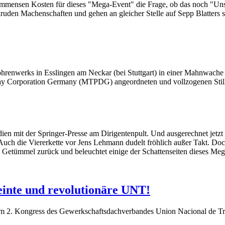
ie immensen Kosten für dieses "Mega-Event" die Frage, ob das noch "Uns
ruden Machenschaften und gehen an gleicher Stelle auf Sepp Blatters s
röhrenwerks in Esslingen am Neckar (bei Stuttgart) in einer Mahnwache
ay Corporation Germany (MTPDG) angeordneten und vollzogenen Stilll
dien mit der Springer-Presse am Dirigentenpult. Und ausgerechnet jetz
Auch die Viererkette vor Jens Lehmann dudelt fröhlich außer Takt. Doc
en Getümmel zurück und beleuchtet einige der Schattenseiten dieses Me
einte und revolutionäre UNT!
em 2. Kongress des Gewerkschaftsdachverbandes Union Nacional de T