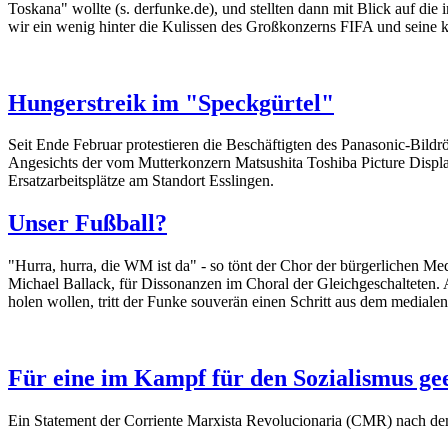
Toskana" wollte (s. derfunke.de), und stellten dann mit Blick auf d
wir ein wenig hinter die Kulissen des Großkonzerns FIFA und seine k
Hungerstreik im "Speckgürtel"
Seit Ende Februar protestieren die Beschäftigten des Panasonic-Bild
Angesichts der vom Mutterkonzern Matsushita Toshiba Picture Displ
Ersatzarbeitsplätze am Standort Esslingen.
Unser Fußball?
"Hurra, hurra, die WM ist da" - so tönt der Chor der bürgerlichen Me
Michael Ballack, für Dissonanzen im Choral der Gleichgeschalteten. 
holen wollen, tritt der Funke souverän einen Schritt aus dem medial
Für eine im Kampf für den Sozialismus ge
Ein Statement der Corriente Marxista Revolucionaria (CMR) nach d