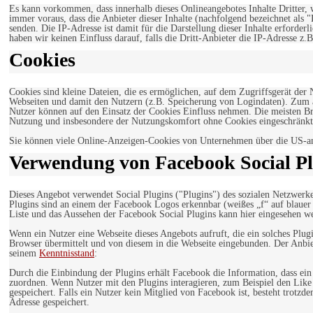
Es kann vorkommen, dass innerhalb dieses Onlineangebotes Inhalte Dritter
immer voraus, dass die Anbieter dieser Inhalte (nachfolgend bezeichnet als 
senden. Die IP-Adresse ist damit für die Darstellung dieser Inhalte erforde
haben wir keinen Einfluss darauf, falls die Dritt-Anbieter die IP-Adresse z.B
Cookies
Cookies sind kleine Dateien, die es ermöglichen, auf dem Zugriffsgerät der
Webseiten und damit den Nutzern (z.B. Speicherung von Logindaten). Zum an
Nutzer können auf den Einsatz der Cookies Einfluss nehmen. Die meisten Br
Nutzung und insbesondere der Nutzungskomfort ohne Cookies eingeschränkt
Sie können viele Online-Anzeigen-Cookies von Unternehmen über die US-a
Verwendung von Facebook Social Pl
Dieses Angebot verwendet Social Plugins ("Plugins") des sozialen Netzwerk
Plugins sind an einem der Facebook Logos erkennbar (weißes „f“ auf blaue
Liste und das Aussehen der Facebook Social Plugins kann hier eingesehen 
Wenn ein Nutzer eine Webseite dieses Angebots aufruft, die ein solches Plug
Browser übermittelt und von diesem in die Webseite eingebunden. Der Anbiet
seinem
Kenntnisstand
:
Durch die Einbindung der Plugins erhält Facebook die Information, dass ei
zuordnen. Wenn Nutzer mit den Plugins interagieren, zum Beispiel den Like
gespeichert. Falls ein Nutzer kein Mitglied von Facebook ist, besteht trotz
Adresse gespeichert.