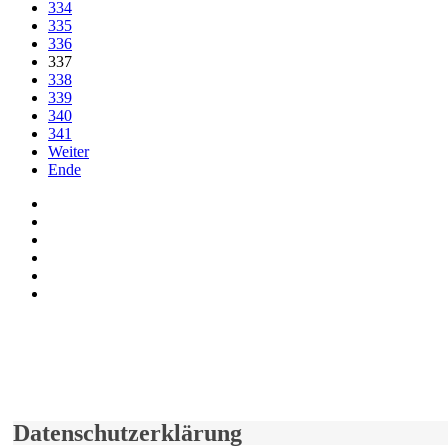
334
335
336
337
338
339
340
341
Weiter
Ende
Auf Facebook folgen
Bei Twitter teilen
Instagram
Auf Youtube folgen
der funke - Shop
marxist.com
derfunke.de verwendet Cookies!
Hiermit stimmen Sie der weiteren Nutzung unserer Seite und der V
Einverstanden!
Datenschutzerklärung