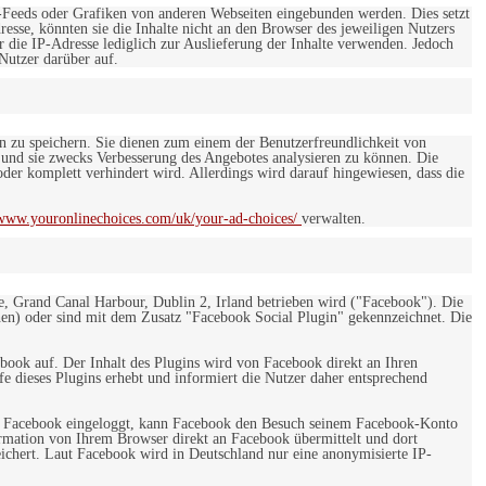
-Feeds oder Grafiken von anderen Webseiten eingebunden werden. Dies setzt
esse, könnten sie die Inhalte nicht an den Browser des jeweiligen Nutzers
r die IP-Adresse lediglich zur Auslieferung der Inhalte verwenden. Jedoch
 Nutzer darüber auf.
en zu speichern. Sie dienen zum einem der Benutzerfreundlichkeit von
 und sie zwecks Verbesserung des Angebotes analysieren zu können. Die
er komplett verhindert wird. Allerdings wird darauf hingewiesen, dass die
/www.youronlinechoices.com/uk/your-ad-choices/
verwalten.
e, Grand Canal Harbour, Dublin 2, Irland betrieben wird ("Facebook"). Die
en) oder sind mit dem Zusatz "Facebook Social Plugin" gekennzeichnet. Die
ebook auf. Der Inhalt des Plugins wird von Facebook direkt an Ihren
e dieses Plugins erhebt und informiert die Nutzer daher entsprechend
 bei Facebook eingeloggt, kann Facebook den Besuch seinem Facebook-Konto
rmation von Ihrem Browser direkt an Facebook übermittelt und dort
eichert. Laut Facebook wird in Deutschland nur eine anonymisierte IP-