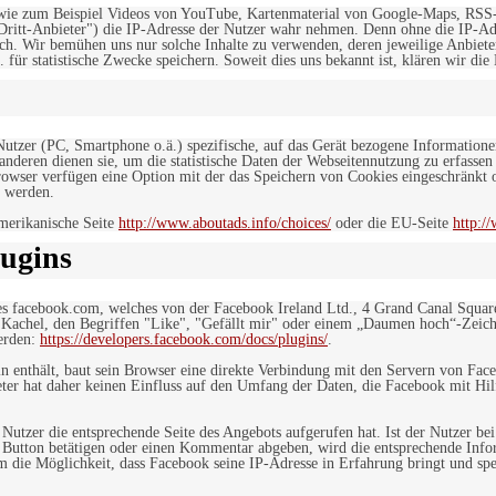
, wie zum Beispiel Videos von YouTube, Kartenmaterial von Google-Maps, RSS
"Dritt-Anbieter") die IP-Adresse der Nutzer wahr nehmen. Denn ohne die IP-Adr
rlich. Wir bemühen uns nur solche Inhalte zu verwenden, deren jeweilige Anbiete
. für statistische Zwecke speichern. Soweit dies uns bekannt ist, klären wir die
 Nutzer (PC, Smartphone o.ä.) spezifische, auf das Gerät bezogene Information
deren dienen sie, um die statistische Daten der Webseitennutzung zu erfassen
owser verfügen eine Option mit der das Speichern von Cookies eingeschränkt od
 werden.
merikanische Seite
http://www.aboutads.info/choices/
oder die EU-Seite
http:/
ugins
es facebook.com, welches von der Facebook Ireland Ltd., 4 Grand Canal Squar
r Kachel, den Begriffen "Like", "Gefällt mir" oder einem „Daumen hoch“-Zeich
werden:
https://developers.facebook.com/docs/plugins/
.
in enthält, baut sein Browser eine direkte Verbindung mit den Servern von Fac
er hat daher keinen Einfluss auf den Umfang der Daten, die Facebook mit Hilf
n Nutzer die entsprechende Seite des Angebots aufgerufen hat. Ist der Nutzer
 Button betätigen oder einen Kommentar abgeben, wird die entsprechende Info
dem die Möglichkeit, dass Facebook seine IP-Adresse in Erfahrung bringt und sp