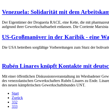
Venezuela: Solidarität mit dem Arbeitsk
Der Eigentümer der Drogueria RACE, eine Kette, die mit pharmazeu
aufgrund ihrer Gewerkschaftsarbeit entlassen. Die Corriente Marxis
US-Großmanöver in der Karibik - eine W
Die USA betreiben sorgfältige Vorbereitungen zum Sturz der bolivaris
Rubén Linares knüpft Kontakte mit deuts
Mit einer öffentlichen Diskussionsveranstaltung im Wiesbadener Ge
des venezolanischen Gewerkschafters Rubén Linares zu Ende. Linare
des neuen kämpferischen Gewerkschaftsbundes UNT.
Start
Zurück
332
333