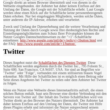
Google direkt an seinen Browser übermittelt und von diesem in die
Webseite eingebunden. der Anbieter hat daher keinen Einfluss auf den
Umfang der Daten, die Google mit der Schaltfläche erhebt. Laut Google
werden ohne einen Klick auf die Schaltfläche keine personenbezogenen
Daten erhoben. Nur bei eingeloggten Mitgliedern, werden solche Daten,
unter anderem die IP-Adresse, erhoben und verarbeitet.
Zweck und Umfang der Datenerhebung und die weitere Verarbeitung und
Nutzung der Daten durch Google sowie Ihre diesbezüglichen Rechte und
Einstellungsmöglichkeiten zum Schutz Ihrer Privatsphäre können die
Nutzer Googles Datenschutzhinweisen zu der “+1″-Schaltfläche
entnehmen:
http://www.google.com/intl/de/+/policy/+1button.html
und
der FAQ:
http://www.google.com/intl/de/+1/button/.
Twitter
Dieses Angebot nutzt die
Schaltflächen des Dienstes Twitter
. Diese
Schaltflächen werden angeboten durch die Twitter Inc., 795 Folsom St.,
Suite 600, San Francisco, CA 94107, USA. Sie sind an Begriffen wie
"Twitter" oder "Folge", verbunden mit einem stillisierten blauen Vogel
erkennbar. Mit Hilfe der Schaltflächen ist es möglich einen Beitrag oder
Seite dieses Angebotes bei Twitter zu teilen oder dem Anbieter bei Twitter
zu folgen.
Wenn ein Nutzer eine Webseite dieses Internetauftritts aufruft, die einen
solchen Button enthält, baut sein Browser eine direkte Verbindung mit den
Servern von Twitter auf. Der Inhalt des Twitter-Schaltflächen wird von
Twitter direkt an den Browser des Nutzers übermittelt. Der Anbieter hat
daher keinen Einfluss auf den Umfang der Daten, die Twitter mit Hilfe
dieses Plugins erhebt und informiert die Nutzer entsprechend seinem