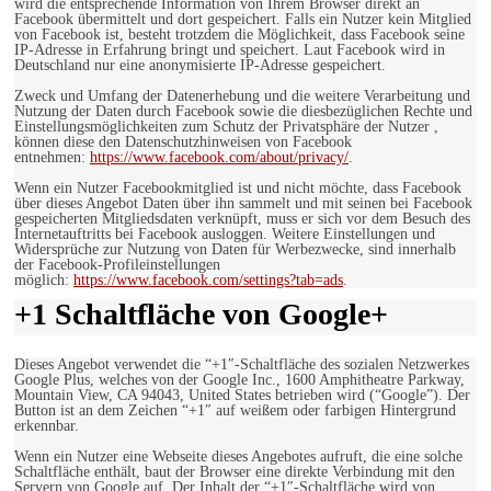
wird die entsprechende Information von Ihrem Browser direkt an
Facebook übermittelt und dort gespeichert. Falls ein Nutzer kein Mitglied
von Facebook ist, besteht trotzdem die Möglichkeit, dass Facebook seine
IP-Adresse in Erfahrung bringt und speichert. Laut Facebook wird in
Deutschland nur eine anonymisierte IP-Adresse gespeichert.
Zweck und Umfang der Datenerhebung und die weitere Verarbeitung und
Nutzung der Daten durch Facebook sowie die diesbezüglichen Rechte und
Einstellungsmöglichkeiten zum Schutz der Privatsphäre der Nutzer ,
können diese den Datenschutzhinweisen von Facebook
entnehmen:
https://www.facebook.com/about/privacy/
.
Wenn ein Nutzer Facebookmitglied ist und nicht möchte, dass Facebook
über dieses Angebot Daten über ihn sammelt und mit seinen bei Facebook
gespeicherten Mitgliedsdaten verknüpft, muss er sich vor dem Besuch des
Internetauftritts bei Facebook ausloggen. Weitere Einstellungen und
Widersprüche zur Nutzung von Daten für Werbezwecke, sind innerhalb
der Facebook-Profileinstellungen
möglich:
https://www.facebook.com/settings?tab=ads
.
+1 Schaltfläche von Google+
Dieses Angebot verwendet die “+1″-Schaltfläche des sozialen Netzwerkes
Google Plus, welches von der Google Inc., 1600 Amphitheatre Parkway,
Mountain View, CA 94043, United States betrieben wird (“Google”). Der
Button ist an dem Zeichen “+1″ auf weißem oder farbigen Hintergrund
erkennbar.
Wenn ein Nutzer eine Webseite dieses Angebotes aufruft, die eine solche
Schaltfläche enthält, baut der Browser eine direkte Verbindung mit den
Servern von Google auf. Der Inhalt der “+1″-Schaltfläche wird von