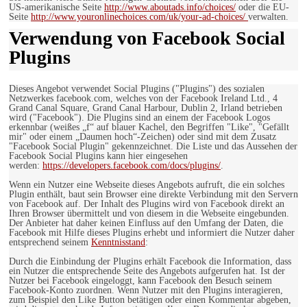
US-amerikanische Seite
http://www.aboutads.info/choices/
oder die EU-
Seite
http://www.youronlinechoices.com/uk/your-ad-choices/
verwalten.
Verwendung von Facebook Social
Plugins
Dieses Angebot verwendet Social Plugins ("Plugins") des sozialen
Netzwerkes facebook.com, welches von der Facebook Ireland Ltd., 4
Grand Canal Square, Grand Canal Harbour, Dublin 2, Irland betrieben
wird ("Facebook"). Die Plugins sind an einem der Facebook Logos
erkennbar (weißes „f“ auf blauer Kachel, den Begriffen "Like", "Gefällt
mir" oder einem „Daumen hoch“-Zeichen) oder sind mit dem Zusatz
"Facebook Social Plugin" gekennzeichnet. Die Liste und das Aussehen der
Facebook Social Plugins kann hier eingesehen
werden:
https://developers.facebook.com/docs/plugins/
.
Wenn ein Nutzer eine Webseite dieses Angebots aufruft, die ein solches
Plugin enthält, baut sein Browser eine direkte Verbindung mit den Servern
von Facebook auf. Der Inhalt des Plugins wird von Facebook direkt an
Ihren Browser übermittelt und von diesem in die Webseite eingebunden.
Der Anbieter hat daher keinen Einfluss auf den Umfang der Daten, die
Facebook mit Hilfe dieses Plugins erhebt und informiert die Nutzer daher
entsprechend seinem
Kenntnisstand
:
Durch die Einbindung der Plugins erhält Facebook die Information, dass
ein Nutzer die entsprechende Seite des Angebots aufgerufen hat. Ist der
Nutzer bei Facebook eingeloggt, kann Facebook den Besuch seinem
Facebook-Konto zuordnen. Wenn Nutzer mit den Plugins interagieren,
zum Beispiel den Like Button betätigen oder einen Kommentar abgeben,