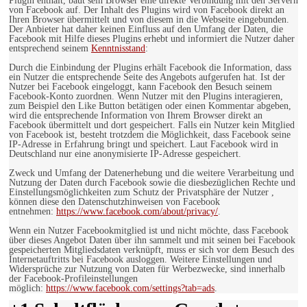
Plugin enthält, baut sein Browser eine direkte Verbindung mit den Servern
von Facebook auf. Der Inhalt des Plugins wird von Facebook direkt an
Ihren Browser übermittelt und von diesem in die Webseite eingebunden.
Der Anbieter hat daher keinen Einfluss auf den Umfang der Daten, die
Facebook mit Hilfe dieses Plugins erhebt und informiert die Nutzer daher
entsprechend seinem
Kenntnisstand
:
Durch die Einbindung der Plugins erhält Facebook die Information, dass
ein Nutzer die entsprechende Seite des Angebots aufgerufen hat. Ist der
Nutzer bei Facebook eingeloggt, kann Facebook den Besuch seinem
Facebook-Konto zuordnen. Wenn Nutzer mit den Plugins interagieren,
zum Beispiel den Like Button betätigen oder einen Kommentar abgeben,
wird die entsprechende Information von Ihrem Browser direkt an
Facebook übermittelt und dort gespeichert. Falls ein Nutzer kein Mitglied
von Facebook ist, besteht trotzdem die Möglichkeit, dass Facebook seine
IP-Adresse in Erfahrung bringt und speichert. Laut Facebook wird in
Deutschland nur eine anonymisierte IP-Adresse gespeichert.
Zweck und Umfang der Datenerhebung und die weitere Verarbeitung und
Nutzung der Daten durch Facebook sowie die diesbezüglichen Rechte und
Einstellungsmöglichkeiten zum Schutz der Privatsphäre der Nutzer ,
können diese den Datenschutzhinweisen von Facebook
entnehmen:
https://www.facebook.com/about/privacy/
.
Wenn ein Nutzer Facebookmitglied ist und nicht möchte, dass Facebook
über dieses Angebot Daten über ihn sammelt und mit seinen bei Facebook
gespeicherten Mitgliedsdaten verknüpft, muss er sich vor dem Besuch des
Internetauftritts bei Facebook ausloggen. Weitere Einstellungen und
Widersprüche zur Nutzung von Daten für Werbezwecke, sind innerhalb
der Facebook-Profileinstellungen
möglich:
https://www.facebook.com/settings?tab=ads
.