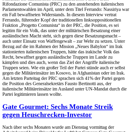
Rifondazione Comunista (PRC) zu den anstehenden italienischen
Parlamentswahlen im April, unter dem Titel Ferrando: Nassiriya war
ein Fall bewaffneten Widerstands. In diesem Interview vertrat
Ferrando, führender Kopf der traditionellen linksoppositionellen
Fraktion „Progetto Comunista“ in der PRC, die Position, es sei
legitim für ein Volk, das unter der militärischen Besatzung einer
ausländischen Macht steht, sich gegen diese Besatzungsmacht –
auch unter Einsatz von Waffengewalt – zur Wehr zu setzen. Unter
Bezug auf die im Rahmen der Mission „Neues Babylon“ im Irak
stationierten italienischen Truppen, hätte das irakische Volk das
Recht, bewaffnet gegen ausländische Truppen im Lande zu
kämpfen und dies auch, wenn das Ziel der Angriffe italienische
Truppen seien. Wie ein großer Teil der Partei stünde auch er selbst
gegen die Militäreinsätze im Kosovo, in Afghanistan oder im Irak.
Am letzten Parteitag der PRC sprachen sich 41% der Partei gegen
die Position des Generalsekretärs Fausto Bertinotti aus, der
italienische Militäreinsätze im Ausland unter UN-Mandat durch die
Partei legitimieren lassen wollte.
Gate Gourmet: Sechs Monate Streik
gegen Heuschrecken-Investor
Nach über sechs Monaten wurde am Dienstag vormittag der