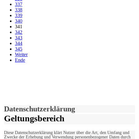
337
338
339
340
341
342
343
344
345
Weiter
Ende
derfunke.de verwendet Cookies!
Hiermit stimmen Sie der weiteren Nutzung unserer Seite und der
Verwendung von Cookies zu.
Mehr erfahren
Einverstanden!
Datenschutzerklärung
Geltungsbereich
Diese Datenschutzerklärung klärt Nutzer über die Art, den Umfang und
Zwecke der Erhebung und Verwendung personenbezogener Daten durch