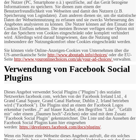
der Nutzer (PC, Smartphone o.ä.) spezifische, auf das Gerät bezogene
Informationen zu speichern. Sie dienen zum einem der
Benutzerfreundlichkeit von Webseiten und damit den Nutzern (z.B.
Speicherung von Logindaten). Zum anderen dienen sie, um die statistische
Daten der Webseitennutzung zu erfassen und sie zwecks Verbesserung des
Angebotes analysieren zu können. Die Nutzer können auf den Einsatz der
Cookies Einfluss nehmen. Die meisten Browser verfügen eine Option mit
der das Speichern von Cookies eingeschränkt oder komplett verhindert
wird. Allerdings wird darauf hingewiesen, dass die Nutzung und
insbesondere der Nutzungskomfort ohne Cookies eingeschränkt werden.
Sie können viele Online-Anzeigen-Cookies von Unternehmen über die
US-amerikanische Seite
http://www.aboutads.info/choices/
oder die EU-
Seite
http://www.youronlinechoices.com/uk/your-ad-choices/
verwalten.
Verwendung von Facebook Social
Plugins
Dieses Angebot verwendet Social Plugins ("Plugins") des sozialen
Netzwerkes facebook.com, welches von der Facebook Ireland Ltd., 4
Grand Canal Square, Grand Canal Harbour, Dublin 2, Irland betrieben
wird ("Facebook"). Die Plugins sind an einem der Facebook Logos
erkennbar (weißes „f“ auf blauer Kachel, den Begriffen "Like", "Gefällt
mir" oder einem „Daumen hoch“-Zeichen) oder sind mit dem Zusatz
"Facebook Social Plugin" gekennzeichnet. Die Liste und das Aussehen der
Facebook Social Plugins kann hier eingesehen
werden:
https://developers.facebook.com/docs/plugins/
.
Wenn ein Nutzer eine Webseite dieses Angebots aufruft, die ein solches