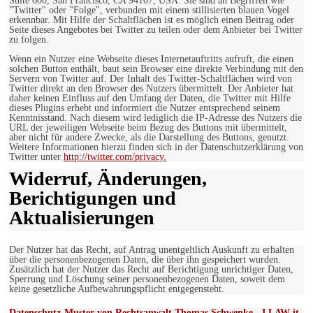
Suite 600, San Francisco, CA 94107, USA. Sie sind an Begriffen wie
"Twitter" oder "Folge", verbunden mit einem stillisierten blauen Vogel
erkennbar. Mit Hilfe der Schaltflächen ist es möglich einen Beitrag oder
Seite dieses Angebotes bei Twitter zu teilen oder dem Anbieter bei Twitter
zu folgen.
Wenn ein Nutzer eine Webseite dieses Internetauftritts aufruft, die einen
solchen Button enthält, baut sein Browser eine direkte Verbindung mit den
Servern von Twitter auf. Der Inhalt des Twitter-Schaltflächen wird von
Twitter direkt an den Browser des Nutzers übermittelt. Der Anbieter hat
daher keinen Einfluss auf den Umfang der Daten, die Twitter mit Hilfe
dieses Plugins erhebt und informiert die Nutzer entsprechend seinem
Kenntnisstand. Nach diesem wird lediglich die IP-Adresse des Nutzers die
URL der jeweiligen Webseite beim Bezug des Buttons mit übermittelt,
aber nicht für andere Zwecke, als die Darstellung des Buttons, genutzt.
Weitere Informationen hierzu finden sich in der Datenschutzerklärung von
Twitter unter
http://twitter.com/privacy.
Widerruf, Änderungen,
Berichtigungen und
Aktualisierungen
Der Nutzer hat das Recht, auf Antrag unentgeltlich Auskunft zu erhalten
über die personenbezogenen Daten, die über ihn gespeichert wurden.
Zusätzlich hat der Nutzer das Recht auf Berichtigung unrichtiger Daten,
Sperrung und Löschung seiner personenbezogenen Daten, soweit dem
keine gesetzliche Aufbewahrungspflicht entgegensteht.
Datenschutz-Muster von Rechtsanwalt Thomas Schwenke - I LAW it