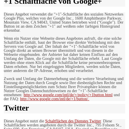
+1 Schaltfläche von Google+
Dieses Angebot verwendet die “+1″-Schaltfläche des sozialen Netzwerkes
Google Plus, welches von der Google Inc., 1600 Amphitheatre Parkway,
Mountain View, CA 94043, United States betrieben wird (“Google”). Der
Button ist an dem Zeichen “+1″ auf weißem oder farbigen Hintergrund
erkennbar.
Wenn ein Nutzer eine Webseite dieses Angebotes aufruft, die eine solche
Schaltfläche enthält, baut der Browser eine direkte Verbindung mit den
Servern von Google auf. Der Inhalt der “+1″-Schaltfläche wird von
Google direkt an seinen Browser übermittelt und von diesem in die
Webseite eingebunden. der Anbieter hat daher keinen Einfluss auf den
Umfang der Daten, die Google mit der Schaltfläche erhebt. Laut Google
werden ohne einen Klick auf die Schaltfläche keine personenbezogenen
Daten erhoben. Nur bei eingeloggten Mitgliedern, werden solche Daten,
unter anderem die IP-Adresse, erhoben und verarbeitet.
Zweck und Umfang der Datenerhebung und die weitere Verarbeitung und
Nutzung der Daten durch Google sowie Ihre diesbezüglichen Rechte und
Einstellungsmöglichkeiten zum Schutz Ihrer Privatsphäre können die
Nutzer Googles Datenschutzhinweisen zu der “+1″-Schaltfläche
entnehmen:
http://www.google.com/intl/de/+/policy/+1button.html
und
der FAQ:
http://www.google.com/intl/de/+1/button/.
Twitter
Dieses Angebot nutzt die
Schaltflächen des Dienstes Twitter
. Diese
Schaltflächen werden angeboten durch die Twitter Inc., 795 Folsom St.,