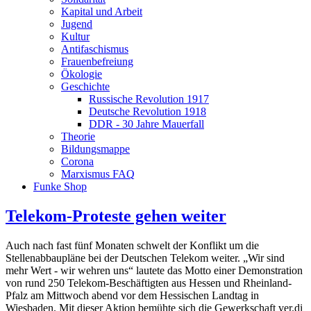
Kapital und Arbeit
Jugend
Kultur
Antifaschismus
Frauenbefreiung
Ökologie
Geschichte
Russische Revolution 1917
Deutsche Revolution 1918
DDR - 30 Jahre Mauerfall
Theorie
Bildungsmappe
Corona
Marxismus FAQ
Funke Shop
Telekom-Proteste gehen weiter
Auch nach fast fünf Monaten schwelt der Konflikt um die
Stellenabbaupläne bei der Deutschen Telekom weiter. „Wir sind
mehr Wert - wir wehren uns“ lautete das Motto einer Demonstration
von rund 250 Telekom-Beschäftigten aus Hessen und Rheinland-
Pfalz am Mittwoch abend vor dem Hessischen Landtag in
Wiesbaden. Mit dieser Aktion bemühte sich die Gewerkschaft ver.di