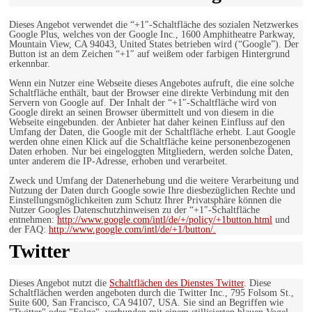
Dieses Angebot verwendet die “+1″-Schaltfläche des sozialen Netzwerkes
Google Plus, welches von der Google Inc., 1600 Amphitheatre Parkway,
Mountain View, CA 94043, United States betrieben wird (“Google”). Der
Button ist an dem Zeichen “+1″ auf weißem oder farbigen Hintergrund
erkennbar.
Wenn ein Nutzer eine Webseite dieses Angebotes aufruft, die eine solche
Schaltfläche enthält, baut der Browser eine direkte Verbindung mit den
Servern von Google auf. Der Inhalt der “+1″-Schaltfläche wird von
Google direkt an seinen Browser übermittelt und von diesem in die
Webseite eingebunden. der Anbieter hat daher keinen Einfluss auf den
Umfang der Daten, die Google mit der Schaltfläche erhebt. Laut Google
werden ohne einen Klick auf die Schaltfläche keine personenbezogenen
Daten erhoben. Nur bei eingeloggten Mitgliedern, werden solche Daten,
unter anderem die IP-Adresse, erhoben und verarbeitet.
Zweck und Umfang der Datenerhebung und die weitere Verarbeitung und
Nutzung der Daten durch Google sowie Ihre diesbezüglichen Rechte und
Einstellungsmöglichkeiten zum Schutz Ihrer Privatsphäre können die
Nutzer Googles Datenschutzhinweisen zu der “+1″-Schaltfläche
entnehmen:
http://www.google.com/intl/de/+/policy/+1button.html
und
der FAQ:
http://www.google.com/intl/de/+1/button/.
Twitter
Dieses Angebot nutzt die
Schaltflächen des Dienstes Twitter
. Diese
Schaltflächen werden angeboten durch die Twitter Inc., 795 Folsom St.,
Suite 600, San Francisco, CA 94107, USA. Sie sind an Begriffen wie