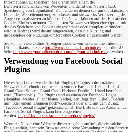
Informationen zu speichern. Sie dienen zum einem der
Benutzerfreundlichkeit von Webseiten und damit den Nutzern (z.B.
Speicherung von Logindaten). Zum anderen dienen sie, um die statistische
Daten der Webseitennutzung zu erfassen und sie zwecks Verbesserung des
Angebotes analysieren zu können. Die Nutzer können auf den Einsatz der
Cookies Einfluss nehmen. Die meisten Browser verfügen eine Option mit
der das Speichern von Cookies eingeschränkt oder komplett verhindert
wird. Allerdings wird darauf hingewiesen, dass die Nutzung und
insbesondere der Nutzungskomfort ohne Cookies eingeschränkt werden.
Sie können viele Online-Anzeigen-Cookies von Unternehmen über die
US-amerikanische Seite
http://www.aboutads.info/choices/
oder die EU-
Seite
http://www.youronlinechoices.com/uk/your-ad-choices/
verwalten.
Verwendung von Facebook Social
Plugins
Dieses Angebot verwendet Social Plugins ("Plugins") des sozialen
Netzwerkes facebook.com, welches von der Facebook Ireland Ltd., 4
Grand Canal Square, Grand Canal Harbour, Dublin 2, Irland betrieben
wird ("Facebook"). Die Plugins sind an einem der Facebook Logos
erkennbar (weißes „f“ auf blauer Kachel, den Begriffen "Like", "Gefällt
mir" oder einem „Daumen hoch“-Zeichen) oder sind mit dem Zusatz
"Facebook Social Plugin" gekennzeichnet. Die Liste und das Aussehen der
Facebook Social Plugins kann hier eingesehen
werden:
https://developers.facebook.com/docs/plugins/
.
Wenn ein Nutzer eine Webseite dieses Angebots aufruft, die ein solches
Plugin enthält, baut sein Browser eine direkte Verbindung mit den Servern