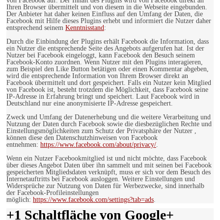
von Facebook auf. Der Inhalt des Plugins wird von Facebook direkt an
Ihren Browser übermittelt und von diesem in die Webseite eingebunden.
Der Anbieter hat daher keinen Einfluss auf den Umfang der Daten, die
Facebook mit Hilfe dieses Plugins erhebt und informiert die Nutzer daher
entsprechend seinem
Kenntnisstand
:
Durch die Einbindung der Plugins erhält Facebook die Information, dass
ein Nutzer die entsprechende Seite des Angebots aufgerufen hat. Ist der
Nutzer bei Facebook eingeloggt, kann Facebook den Besuch seinem
Facebook-Konto zuordnen. Wenn Nutzer mit den Plugins interagieren,
zum Beispiel den Like Button betätigen oder einen Kommentar abgeben,
wird die entsprechende Information von Ihrem Browser direkt an
Facebook übermittelt und dort gespeichert. Falls ein Nutzer kein Mitglied
von Facebook ist, besteht trotzdem die Möglichkeit, dass Facebook seine
IP-Adresse in Erfahrung bringt und speichert. Laut Facebook wird in
Deutschland nur eine anonymisierte IP-Adresse gespeichert.
Zweck und Umfang der Datenerhebung und die weitere Verarbeitung und
Nutzung der Daten durch Facebook sowie die diesbezüglichen Rechte und
Einstellungsmöglichkeiten zum Schutz der Privatsphäre der Nutzer ,
können diese den Datenschutzhinweisen von Facebook
entnehmen:
https://www.facebook.com/about/privacy/
.
Wenn ein Nutzer Facebookmitglied ist und nicht möchte, dass Facebook
über dieses Angebot Daten über ihn sammelt und mit seinen bei Facebook
gespeicherten Mitgliedsdaten verknüpft, muss er sich vor dem Besuch des
Internetauftritts bei Facebook ausloggen. Weitere Einstellungen und
Widersprüche zur Nutzung von Daten für Werbezwecke, sind innerhalb
der Facebook-Profileinstellungen
möglich:
https://www.facebook.com/settings?tab=ads
.
+1 Schaltfläche von Google+