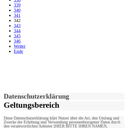
339
340
341
342
343
344
345
346
Weiter
Ende
derfunke.de verwendet Cookies!
Hiermit stimmen Sie der weiteren Nutzung unserer Seite und der
Verwendung von Cookies zu.
Mehr erfahren
Einverstanden!
Datenschutzerklärung
Geltungsbereich
Diese Datenschutzerklärung klärt Nutzer über die Art, den Umfang und
Zwecke der Erhebung und Verwendung personenbezogener Daten durch
den verantwortlichen Anbieter [HIER BITTE IHREN NAMEN,