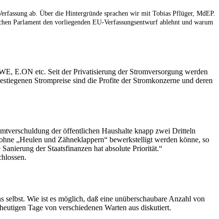
erfassung ab. Über die Hintergründe sprachen wir mit Tobias Pflüger, MdEP.
äischen Parlament den vorliegenden EU-Verfassungsentwurf ablehnt und warum
RWE, E.ON etc. Seit der Privatisierung der Stromversorgung werden
estiegenen Strompreise sind die Profite der Stromkonzerne und deren
samtverschuldung der öffentlichen Haushalte knapp zwei Dritteln
ht ohne „Heulen und Zähneklappern“ bewerkstelligt werden könne, so
Sanierung der Staatsfinanzen hat absolute Priorität.“
chlossen.
 selbst. Wie ist es möglich, daß eine unüberschaubare Anzahl von
heutigen Tage von verschiedenen Warten aus diskutiert.