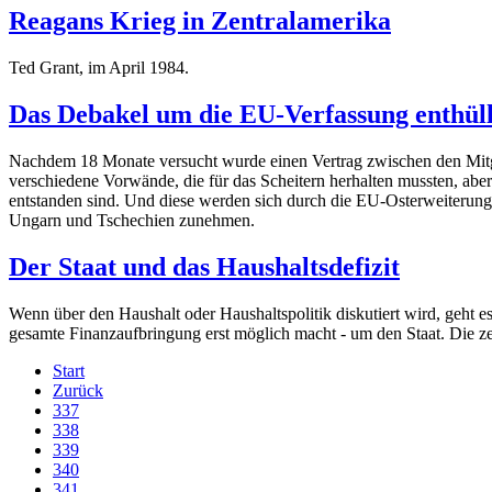
Reagans Krieg in Zentralamerika
Ted Grant, im April 1984.
Das Debakel um die EU-Verfassung enthül
Nachdem 18 Monate versucht wurde einen Vertrag zwischen den Mitg
verschiedene Vorwände, die für das Scheitern herhalten mussten, ab
entstanden sind. Und diese werden sich durch die EU-Osterweiterung
Ungarn und Tschechien zunehmen.
Der Staat und das Haushaltsdefizit
Wenn über den Haushalt oder Haushaltspolitik diskutiert wird, geht es 
gesamte Finanzaufbringung erst möglich macht - um den Staat. Die ze
Start
Zurück
337
338
339
340
341