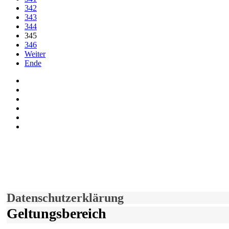
342
343
344
345
346
Weiter
Ende
Auf Facebook folgen
Bei Twitter teilen
Instagram
Auf Youtube folgen
der funke - Shop
marxist.com
derfunke.de verwendet Cookies!
Hiermit stimmen Sie der weiteren Nutzung unserer Seite und der V
Einverstanden!
Datenschutzerklärung
Geltungsbereich