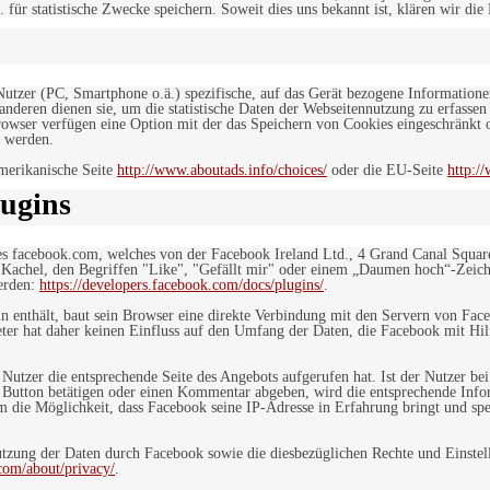
. für statistische Zwecke speichern. Soweit dies uns bekannt ist, klären wir die
 Nutzer (PC, Smartphone o.ä.) spezifische, auf das Gerät bezogene Information
deren dienen sie, um die statistische Daten der Webseitennutzung zu erfassen
owser verfügen eine Option mit der das Speichern von Cookies eingeschränkt od
 werden.
merikanische Seite
http://www.aboutads.info/choices/
oder die EU-Seite
http:/
ugins
es facebook.com, welches von der Facebook Ireland Ltd., 4 Grand Canal Squar
r Kachel, den Begriffen "Like", "Gefällt mir" oder einem „Daumen hoch“-Zeich
werden:
https://developers.facebook.com/docs/plugins/
.
in enthält, baut sein Browser eine direkte Verbindung mit den Servern von Fac
er hat daher keinen Einfluss auf den Umfang der Daten, die Facebook mit Hilf
n Nutzer die entsprechende Seite des Angebots aufgerufen hat. Ist der Nutzer
 Button betätigen oder einen Kommentar abgeben, wird die entsprechende Info
dem die Möglichkeit, dass Facebook seine IP-Adresse in Erfahrung bringt und sp
ung der Daten durch Facebook sowie die diesbezüglichen Rechte und Einstell
com/about/privacy/
.