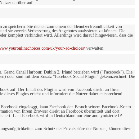
 Nutzer darüber auf.
en zu speichern. Sie dienen zum einem der Benutzerfreundlichkeit von
 und sie zwecks Verbesserung des Angebotes analysieren zu können. Die
er komplett verhindert wird. Allerdings wird darauf hingewiesen, dass die
/www.youronlinechoices.com/uk/your-ad-choices/
verwalten.
e, Grand Canal Harbour, Dublin 2, Irland betrieben wird ("Facebook"). Die
en) oder sind mit dem Zusatz "Facebook Social Plugin" gekennzeichnet. Die
ebook auf. Der Inhalt des Plugins wird von Facebook direkt an Ihren
e dieses Plugins erhebt und informiert die Nutzer daher entsprechend
 bei Facebook eingeloggt, kann Facebook den Besuch seinem Facebook-Konto
rmation von Ihrem Browser direkt an Facebook übermittelt und dort
eichert. Laut Facebook wird in Deutschland nur eine anonymisierte IP-
ungsmöglichkeiten zum Schutz der Privatsphäre der Nutzer , können diese