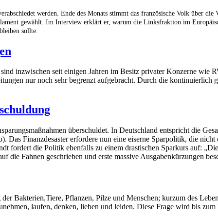
erabschiedet werden. Ende des Monats stimmt das französische Volk über die V
arlament gewählt. Im Interview erklärt er, warum die Linksfraktion im Europ
leiben sollte.
gen
ind inzwischen seit einigen Jahren im Besitz privater Konzerne wie 
tungen nur noch sehr begrenzt aufgebracht. Durch die kontinuierlich g
rschuldung
r Einsparungsmaßnahmen überschuldet. In Deutschland entspricht die Ge
). Das Finanzdesaster erfordere nun eine eiserne Sparpolitik, die nic
fordert die Politik ebenfalls zu einem drastischen Sparkurs auf: „Die 
auf die Fahnen geschrieben und erste massive Ausgabenkürzungen bes
der Bakterien,Tiere, Pflanzen, Pilze und Menschen; kurzum des Lebens
ehmen, laufen, denken, lieben und leiden. Diese Frage wird bis zum 