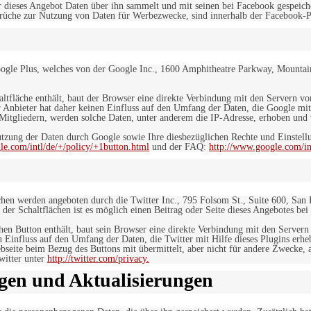
 dieses Angebot Daten über ihn sammelt und mit seinen bei Facebook gespeiche
sprüche zur Nutzung von Daten für Werbezwecke, sind innerhalb der Facebook-P
ogle Plus, welches von der Google Inc., 1600 Amphitheatre Parkway, Mountain
altfläche enthält, baut der Browser eine direkte Verbindung mit den Servern v
 Anbieter hat daher keinen Einfluss auf den Umfang der Daten, die Google mit
itgliedern, werden solche Daten, unter anderem die IP-Adresse, erhoben und v
zung der Daten durch Google sowie Ihre diesbezüglichen Rechte und Einstellu
le.com/intl/de/+/policy/+1button.html
und der FAQ:
http://www.google.com/int
ächen werden angeboten durch die Twitter Inc., 795 Folsom St., Suite 600, San
 der Schaltflächen ist es möglich einen Beitrag oder Seite dieses Angebotes bei
lchen Button enthält, baut sein Browser eine direkte Verbindung mit den Servern
n Einfluss auf den Umfang der Daten, die Twitter mit Hilfe dieses Plugins erh
seite beim Bezug des Buttons mit übermittelt, aber nicht für andere Zwecke, al
witter unter
http://twitter.com/privacy.
gen und Aktualisierungen