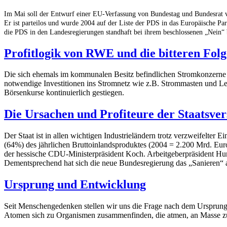
Im Mai soll der Entwurf einer EU-Verfassung von Bundestag und Bundesrat v
Er ist parteilos und wurde 2004 auf der Liste der PDS in das Europäische P
die PDS in den Landesregierungen standhaft bei ihrem beschlossenen „Nein“ b
Profitlogik von RWE und die bitteren Fol
Die sich ehemals im kommunalen Besitz befindlichen Stromkonzerne s
notwendige Investitionen ins Stromnetz wie z.B. Strommasten und Lei
Börsenkurse kontinuierlich gestiegen.
Die Ursachen und Profiteure der Staatsve
Der Staat ist in allen wichtigen Industrieländern trotz verzweifelte
(64%) des jährlichen Bruttoinlandsproduktes (2004 = 2.200 Mrd. Euro
der hessische CDU-Ministerpräsident Koch. Arbeitgeberpräsident Hundt 
Dementsprechend hat sich die neue Bundesregierung das „Sanieren“ 
Ursprung und Entwicklung
Seit Menschengedenken stellen wir uns die Frage nach dem Ursprung 
Atomen sich zu Organismen zusammenfinden, die atmen, an Masse zun