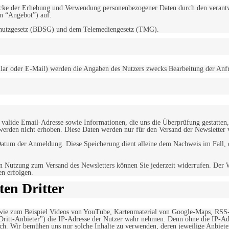
d Zwecke der Erhebung und Verwendung personenbezogener Daten durch den
“Angebot”) auf.
schutzgesetz (BDSG) und dem Telemediengesetz (TMG).
r oder E-Mail) werden die Angaben des Nutzers zwecks Bearbeitung der Anfrage
alide Email-Adresse sowie Informationen, die uns die Überprüfung gestatten,
werden nicht erhoben. Diese Daten werden nur für den Versand der Newsletter 
tum der Anmeldung. Diese Speicherung dient alleine dem Nachweis im Fall, da
n Nutzung zum Versand des Newsletters können Sie jederzeit widerrufen. Der W
en erfolgen.
en Dritter
, wie zum Beispiel Videos von YouTube, Kartenmaterial von Google-Maps, RSS
"Dritt-Anbieter") die IP-Adresse der Nutzer wahr nehmen. Denn ohne die IP-Adr
rlich. Wir bemühen uns nur solche Inhalte zu verwenden, deren jeweilige Anbiete