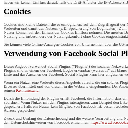
haben wir keinen Einfluss darauf, falls die Dritt-Anbieter die IP-Adresse z.B
Cookies
Cookies sind kleine Dateien, die es ermöglichen, auf dem Zugriffsgerät der
Webseiten und damit den Nutzern (z.B. Speicherung von Logindaten). Zum an
Nutzer können auf den Einsatz der Cookies Einfluss nehmen. Die meisten Br
Nutzung und insbesondere der Nutzungskomfort ohne Cookies eingeschränkt
Sie können viele Online-Anzeigen-Cookies von Unternehmen über die US-a
Verwendung von Facebook Social Pl
Dieses Angebot verwendet Social Plugins ("Plugins") des sozialen Netzwerk
Plugins sind an einem der Facebook Logos erkennbar (weißes „f“ auf blaue
Liste und das Aussehen der Facebook Social Plugins kann hier eingesehen 
Wenn ein Nutzer eine Webseite dieses Angebots aufruft, die ein solches Plug
Browser übermittelt und von diesem in die Webseite eingebunden. Der Anbiet
seinem
Kenntnisstand
:
Durch die Einbindung der Plugins erhält Facebook die Information, dass ei
zuordnen. Wenn Nutzer mit den Plugins interagieren, zum Beispiel den Like
gespeichert. Falls ein Nutzer kein Mitglied von Facebook ist, besteht trotz
Adresse gespeichert.
Zweck und Umfang der Datenerhebung und die weitere Verarbeitung und Nutz
den Datenschutzhinweisen von Facebook entnehmen:
https://www.facebook.