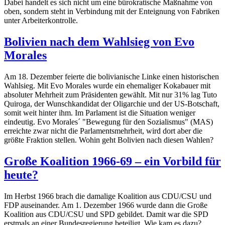
Dabei handelt es sich nicht um eine bürokratische Maßnahme von
oben, sondern steht in Verbindung mit der Enteignung von Fabriken
unter Arbeiterkontrolle.
Bolivien nach dem Wahlsieg von Evo
Morales
Am 18. Dezember feierte die bolivianische Linke einen historischen
Wahlsieg. Mit Evo Morales wurde ein ehemaliger Kokabauer mit
absoluter Mehrheit zum Präsidenten gewählt. Mit nur 31% lag Tuto
Quiroga, der Wunschkandidat der Oligarchie und der US-Botschaft,
somit weit hinter ihm. Im Parlament ist die Situation weniger
eindeutig. Evo Morales´ "Bewegung für den Sozialismus" (MAS)
erreichte zwar nicht die Parlamentsmehrheit, wird dort aber die
größte Fraktion stellen. Wohin geht Bolivien nach diesen Wahlen?
Große Koalition 1966-69 – ein Vorbild für
heute?
Im Herbst 1966 brach die damalige Koalition aus CDU/CSU und
FDP auseinander. Am 1. Dezember 1966 wurde dann die Große
Koalition aus CDU/CSU und SPD gebildet. Damit war die SPD
erstmals an einer Bundesregierung beteiligt. Wie kam es dazu?