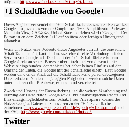
möglich:
https://www.facebook.com/settings?tab=ads
.
+1 Schaltfläche von Google+
Dieses Angebot verwendet die “+1″-Schaltfläche des sozialen Netzwerkes
Google Plus, welches von der Google Inc., 1600 Amphitheatre Parkway,
Mountain View, CA 94043, United States betrieben wird (“Google”). Der
Button ist an dem Zeichen “+1″ auf weißem oder farbigen Hintergrund
erkennbar.
Wenn ein Nutzer eine Webseite dieses Angebotes aufruft, die eine solche
Schaltfläche enthält, baut der Browser eine direkte Verbindung mit den
Servern von Google auf. Der Inhalt der “+1″-Schaltfläche wird von
Google direkt an seinen Browser übermittelt und von diesem in die
Webseite eingebunden. der Anbieter hat daher keinen Einfluss auf den
Umfang der Daten, die Google mit der Schaltfläche erhebt. Laut Google
werden ohne einen Klick auf die Schaltfläche keine personenbezogenen
Daten erhoben. Nur bei eingeloggten Mitgliedern, werden solche Daten,
unter anderem die IP-Adresse, erhoben und verarbeitet.
Zweck und Umfang der Datenerhebung und die weitere Verarbeitung und
Nutzung der Daten durch Google sowie Ihre diesbezüglichen Rechte und
Einstellungsmöglichkeiten zum Schutz Ihrer Privatsphäre können die
Nutzer Googles Datenschutzhinweisen zu der “+1″-Schaltfläche
entnehmen:
http://www.google.com/intl/de/+/policy/+1button.html
und
der FAQ:
http://www.google.com/intl/de/+1/button/.
Twitter