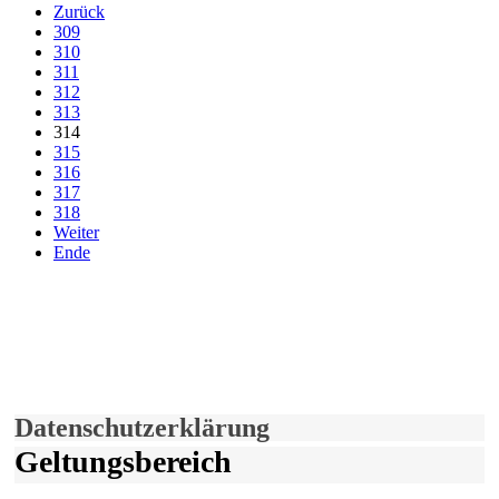
Zurück
309
310
311
312
313
314
315
316
317
318
Weiter
Ende
derfunke.de verwendet Cookies!
Hiermit stimmen Sie der weiteren Nutzung unserer Seite und der
Verwendung von Cookies zu.
Mehr erfahren
Einverstanden!
Datenschutzerklärung
Geltungsbereich