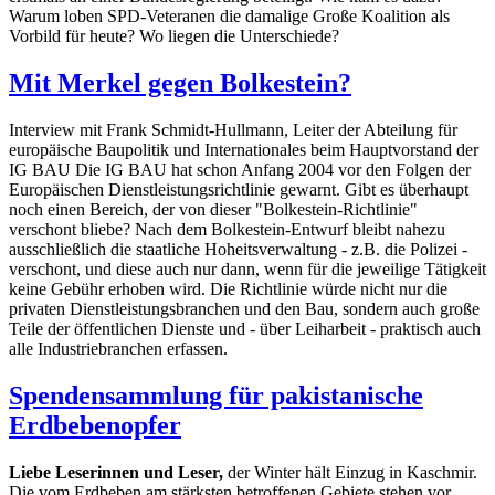
Warum loben SPD-Veteranen die damalige Große Koalition als
Vorbild für heute? Wo liegen die Unterschiede?
Mit Merkel gegen Bolkestein?
Interview mit Frank Schmidt-Hullmann, Leiter der Abteilung für
europäische Baupolitik und Internationales beim Hauptvorstand der
IG BAU Die IG BAU hat schon Anfang 2004 vor den Folgen der
Europäischen Dienstleistungsrichtlinie gewarnt. Gibt es überhaupt
noch einen Bereich, der von dieser "Bolkestein-Richtlinie"
verschont bliebe? Nach dem Bolkestein-Entwurf bleibt nahezu
ausschließlich die staatliche Hoheitsverwaltung - z.B. die Polizei -
verschont, und diese auch nur dann, wenn für die jeweilige Tätigkeit
keine Gebühr erhoben wird. Die Richtlinie würde nicht nur die
privaten Dienstleistungsbranchen und den Bau, sondern auch große
Teile der öffentlichen Dienste und - über Leiharbeit - praktisch auch
alle Industriebranchen erfassen.
Spendensammlung für pakistanische
Erdbebenopfer
Liebe Leserinnen und Leser,
der Winter hält Einzug in Kaschmir.
Die vom Erdbeben am stärksten betroffenen Gebiete stehen vor