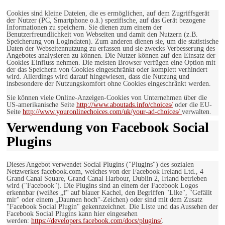
Cookies sind kleine Dateien, die es ermöglichen, auf dem Zugriffsgerät
der Nutzer (PC, Smartphone o.ä.) spezifische, auf das Gerät bezogene
Informationen zu speichern. Sie dienen zum einem der
Benutzerfreundlichkeit von Webseiten und damit den Nutzern (z.B.
Speicherung von Logindaten). Zum anderen dienen sie, um die statistische
Daten der Webseitennutzung zu erfassen und sie zwecks Verbesserung des
Angebotes analysieren zu können. Die Nutzer können auf den Einsatz der
Cookies Einfluss nehmen. Die meisten Browser verfügen eine Option mit
der das Speichern von Cookies eingeschränkt oder komplett verhindert
wird. Allerdings wird darauf hingewiesen, dass die Nutzung und
insbesondere der Nutzungskomfort ohne Cookies eingeschränkt werden.
Sie können viele Online-Anzeigen-Cookies von Unternehmen über die
US-amerikanische Seite
http://www.aboutads.info/choices/
oder die EU-
Seite
http://www.youronlinechoices.com/uk/your-ad-choices/
verwalten.
Verwendung von Facebook Social
Plugins
Dieses Angebot verwendet Social Plugins ("Plugins") des sozialen
Netzwerkes facebook.com, welches von der Facebook Ireland Ltd., 4
Grand Canal Square, Grand Canal Harbour, Dublin 2, Irland betrieben
wird ("Facebook"). Die Plugins sind an einem der Facebook Logos
erkennbar (weißes „f“ auf blauer Kachel, den Begriffen "Like", "Gefällt
mir" oder einem „Daumen hoch“-Zeichen) oder sind mit dem Zusatz
"Facebook Social Plugin" gekennzeichnet. Die Liste und das Aussehen der
Facebook Social Plugins kann hier eingesehen
werden:
https://developers.facebook.com/docs/plugins/
.