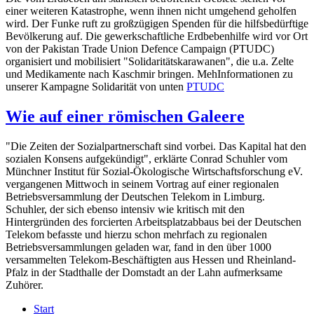
einer weiteren Katastrophe, wenn ihnen nicht umgehend geholfen
wird. Der Funke ruft zu großzügigen Spenden für die hilfsbedürftige
Bevölkerung auf. Die gewerkschaftliche Erdbebenhilfe wird vor Ort
von der Pakistan Trade Union Defence Campaign (PTUDC)
organisiert und mobilisiert "Solidaritätskarawanen", die u.a. Zelte
und Medikamente nach Kaschmir bringen. MehInformationen zu
unserer Kampagne Solidarität von unten
PTUDC
Wie auf einer römischen Galeere
"Die Zeiten der Sozialpartnerschaft sind vorbei. Das Kapital hat den
sozialen Konsens aufgekündigt", erklärte Conrad Schuhler vom
Münchner Institut für Sozial-Ökologische Wirtschaftsforschung eV.
vergangenen Mittwoch in seinem Vortrag auf einer regionalen
Betriebsversammlung der Deutschen Telekom in Limburg.
Schuhler, der sich ebenso intensiv wie kritisch mit den
Hintergründen des forcierten Arbeitsplatzabbaus bei der Deutschen
Telekom befasste und hierzu schon mehrfach zu regionalen
Betriebsversammlungen geladen war, fand in den über 1000
versammelten Telekom-Beschäftigten aus Hessen und Rheinland-
Pfalz in der Stadthalle der Domstadt an der Lahn aufmerksame
Zuhörer.
Start