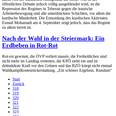
öffentlichen Debatte jedoch völlig ausgeblendet wird, ist die
Repression des Regimes in Teheran gegen die iranische
Arbeiterbewegung und alle unterdrückten Schichten, vor allem die
kurdische Minderheit. Die Ermordung des kurdischen Aktivisten
Esmail Mohamadi am 4. September zeigt jedoch, dass das Regime
zu allem bereit ist.
Nach der Wahl in der Steiermark: Ein
Erdbeben in Rot-Rot
Rot-rot gewinnt, die ÖVP verliert massiv, die Freiheitlichen sind
nicht mehr im Landtag vertreten, die KPÖ zieht ein und ist
drittstärkste Kraft vor den Grünen und das BZÖ kriegt nicht einmal
Wahlkampfkostenrückerstattung. „Ein schönes Ergebnis. Rundum“
Start
Zurück
318
319
320
321
322
323