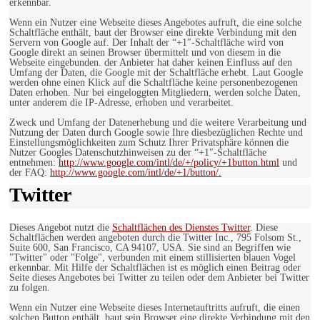
erkennbar.
Wenn ein Nutzer eine Webseite dieses Angebotes aufruft, die eine solche
Schaltfläche enthält, baut der Browser eine direkte Verbindung mit den
Servern von Google auf. Der Inhalt der “+1″-Schaltfläche wird von
Google direkt an seinen Browser übermittelt und von diesem in die
Webseite eingebunden. der Anbieter hat daher keinen Einfluss auf den
Umfang der Daten, die Google mit der Schaltfläche erhebt. Laut Google
werden ohne einen Klick auf die Schaltfläche keine personenbezogenen
Daten erhoben. Nur bei eingeloggten Mitgliedern, werden solche Daten,
unter anderem die IP-Adresse, erhoben und verarbeitet.
Zweck und Umfang der Datenerhebung und die weitere Verarbeitung und
Nutzung der Daten durch Google sowie Ihre diesbezüglichen Rechte und
Einstellungsmöglichkeiten zum Schutz Ihrer Privatsphäre können die
Nutzer Googles Datenschutzhinweisen zu der “+1″-Schaltfläche
entnehmen:
http://www.google.com/intl/de/+/policy/+1button.html
und
der FAQ:
http://www.google.com/intl/de/+1/button/.
Twitter
Dieses Angebot nutzt die
Schaltflächen des Dienstes Twitter
. Diese
Schaltflächen werden angeboten durch die Twitter Inc., 795 Folsom St.,
Suite 600, San Francisco, CA 94107, USA. Sie sind an Begriffen wie
"Twitter" oder "Folge", verbunden mit einem stillisierten blauen Vogel
erkennbar. Mit Hilfe der Schaltflächen ist es möglich einen Beitrag oder
Seite dieses Angebotes bei Twitter zu teilen oder dem Anbieter bei Twitter
zu folgen.
Wenn ein Nutzer eine Webseite dieses Internetauftritts aufruft, die einen
solchen Button enthält, baut sein Browser eine direkte Verbindung mit den