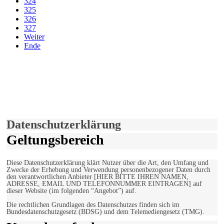
324
325
326
327
Weiter
Ende
derfunke.de verwendet Cookies!
Hiermit stimmen Sie der weiteren Nutzung unserer Seite und der
Verwendung von Cookies zu.
Mehr erfahren
Einverstanden!
Datenschutzerklärung
Geltungsbereich
Diese Datenschutzerklärung klärt Nutzer über die Art, den Umfang und
Zwecke der Erhebung und Verwendung personenbezogener Daten durch
den verantwortlichen Anbieter [HIER BITTE IHREN NAMEN,
ADRESSE, EMAIL UND TELEFONNUMMER EINTRAGEN] auf
dieser Website (im folgenden “Angebot”) auf.
Die rechtlichen Grundlagen des Datenschutzes finden sich im
Bundesdatenschutzgesetz (BDSG) und dem Telemediengesetz (TMG).