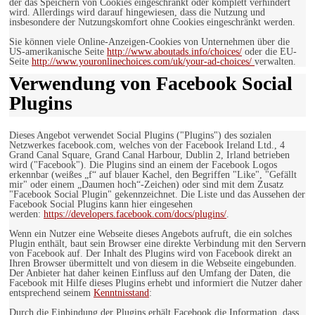
der das Speichern von Cookies eingeschränkt oder komplett verhindert
wird. Allerdings wird darauf hingewiesen, dass die Nutzung und
insbesondere der Nutzungskomfort ohne Cookies eingeschränkt werden.
Sie können viele Online-Anzeigen-Cookies von Unternehmen über die
US-amerikanische Seite
http://www.aboutads.info/choices/
oder die EU-
Seite
http://www.youronlinechoices.com/uk/your-ad-choices/
verwalten.
Verwendung von Facebook Social
Plugins
Dieses Angebot verwendet Social Plugins ("Plugins") des sozialen
Netzwerkes facebook.com, welches von der Facebook Ireland Ltd., 4
Grand Canal Square, Grand Canal Harbour, Dublin 2, Irland betrieben
wird ("Facebook"). Die Plugins sind an einem der Facebook Logos
erkennbar (weißes „f“ auf blauer Kachel, den Begriffen "Like", "Gefällt
mir" oder einem „Daumen hoch“-Zeichen) oder sind mit dem Zusatz
"Facebook Social Plugin" gekennzeichnet. Die Liste und das Aussehen der
Facebook Social Plugins kann hier eingesehen
werden:
https://developers.facebook.com/docs/plugins/
.
Wenn ein Nutzer eine Webseite dieses Angebots aufruft, die ein solches
Plugin enthält, baut sein Browser eine direkte Verbindung mit den Servern
von Facebook auf. Der Inhalt des Plugins wird von Facebook direkt an
Ihren Browser übermittelt und von diesem in die Webseite eingebunden.
Der Anbieter hat daher keinen Einfluss auf den Umfang der Daten, die
Facebook mit Hilfe dieses Plugins erhebt und informiert die Nutzer daher
entsprechend seinem
Kenntnisstand
:
Durch die Einbindung der Plugins erhält Facebook die Information, dass