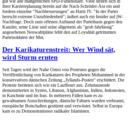
gut wie alle maßgeblichen SPD-Funktionäre. Viele stellen sich in
ihrer Karriereplanung bereits auf die Nach-Schröder-Ära ein und
fordern einzelne "Nachbesserungen" an Hartz IV. "In der Partei
herrscht extreme Unzufriedenheit"; äußert auch ein Insider auf jW-
Nachfrage. Doch zum offenen Aufstand der Parteibasis gegen den
Kanzler, seine Linie und seine allgemein als "grob fahrlässig"
angesehenen Neuwahlpläne fehlt den auf Loyalität getrimmten
Parteisoldaten der Mut.
Der Karikaturenstreit: Wer Wind sät,
wird Sturm ernten
Seit Tagen wird der Nahe Osten von Protesten gegen die
Veröffentlichung von Karikaturen des Propheten Mohammed in der
konservativen dänischen Zeitung „Jyllands-Posten“ erschüttert. Die
Proteste breiteten sich wie ein Lauffeuer aus. Zehntausende
demonstrierten in Syrien, Libanon, Afghanistan, Indien, Indonesien,
in Kaschmir und im Iran. In mehreren Fällen kam es zu
gewaltsamen Ausschreitungen, dänische Fahnen wurden verbrannt,
europäische Botschaften gestürmt und verwüstet. Selbst in Europa
kam es zu Demonstrationen radikaler Islamisten.