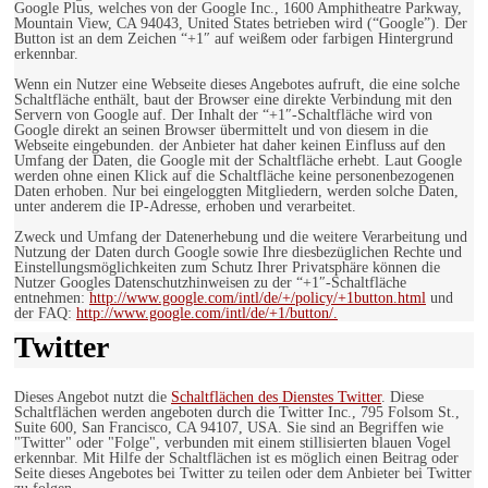
Google Plus, welches von der Google Inc., 1600 Amphitheatre Parkway,
Mountain View, CA 94043, United States betrieben wird (“Google”). Der
Button ist an dem Zeichen “+1″ auf weißem oder farbigen Hintergrund
erkennbar.
Wenn ein Nutzer eine Webseite dieses Angebotes aufruft, die eine solche
Schaltfläche enthält, baut der Browser eine direkte Verbindung mit den
Servern von Google auf. Der Inhalt der “+1″-Schaltfläche wird von
Google direkt an seinen Browser übermittelt und von diesem in die
Webseite eingebunden. der Anbieter hat daher keinen Einfluss auf den
Umfang der Daten, die Google mit der Schaltfläche erhebt. Laut Google
werden ohne einen Klick auf die Schaltfläche keine personenbezogenen
Daten erhoben. Nur bei eingeloggten Mitgliedern, werden solche Daten,
unter anderem die IP-Adresse, erhoben und verarbeitet.
Zweck und Umfang der Datenerhebung und die weitere Verarbeitung und
Nutzung der Daten durch Google sowie Ihre diesbezüglichen Rechte und
Einstellungsmöglichkeiten zum Schutz Ihrer Privatsphäre können die
Nutzer Googles Datenschutzhinweisen zu der “+1″-Schaltfläche
entnehmen:
http://www.google.com/intl/de/+/policy/+1button.html
und
der FAQ:
http://www.google.com/intl/de/+1/button/.
Twitter
Dieses Angebot nutzt die
Schaltflächen des Dienstes Twitter
. Diese
Schaltflächen werden angeboten durch die Twitter Inc., 795 Folsom St.,
Suite 600, San Francisco, CA 94107, USA. Sie sind an Begriffen wie
"Twitter" oder "Folge", verbunden mit einem stillisierten blauen Vogel
erkennbar. Mit Hilfe der Schaltflächen ist es möglich einen Beitrag oder
Seite dieses Angebotes bei Twitter zu teilen oder dem Anbieter bei Twitter