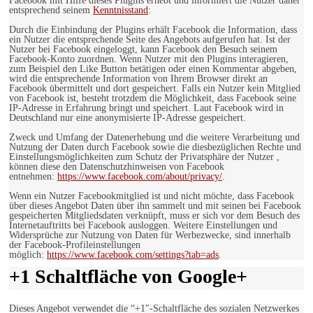
Facebook mit Hilfe dieses Plugins erhebt und informiert die Nutzer daher
entsprechend seinem
Kenntnisstand
:
Durch die Einbindung der Plugins erhält Facebook die Information, dass
ein Nutzer die entsprechende Seite des Angebots aufgerufen hat. Ist der
Nutzer bei Facebook eingeloggt, kann Facebook den Besuch seinem
Facebook-Konto zuordnen. Wenn Nutzer mit den Plugins interagieren,
zum Beispiel den Like Button betätigen oder einen Kommentar abgeben,
wird die entsprechende Information von Ihrem Browser direkt an
Facebook übermittelt und dort gespeichert. Falls ein Nutzer kein Mitglied
von Facebook ist, besteht trotzdem die Möglichkeit, dass Facebook seine
IP-Adresse in Erfahrung bringt und speichert. Laut Facebook wird in
Deutschland nur eine anonymisierte IP-Adresse gespeichert.
Zweck und Umfang der Datenerhebung und die weitere Verarbeitung und
Nutzung der Daten durch Facebook sowie die diesbezüglichen Rechte und
Einstellungsmöglichkeiten zum Schutz der Privatsphäre der Nutzer ,
können diese den Datenschutzhinweisen von Facebook
entnehmen:
https://www.facebook.com/about/privacy/
.
Wenn ein Nutzer Facebookmitglied ist und nicht möchte, dass Facebook
über dieses Angebot Daten über ihn sammelt und mit seinen bei Facebook
gespeicherten Mitgliedsdaten verknüpft, muss er sich vor dem Besuch des
Internetauftritts bei Facebook ausloggen. Weitere Einstellungen und
Widersprüche zur Nutzung von Daten für Werbezwecke, sind innerhalb
der Facebook-Profileinstellungen
möglich:
https://www.facebook.com/settings?tab=ads
.
+1 Schaltfläche von Google+
Dieses Angebot verwendet die “+1″-Schaltfläche des sozialen Netzwerkes