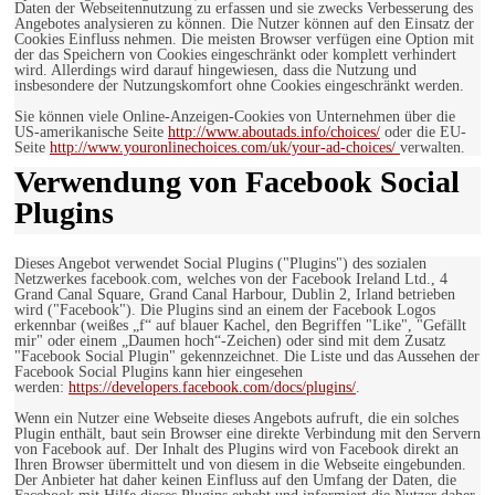
Daten der Webseitennutzung zu erfassen und sie zwecks Verbesserung des
Angebotes analysieren zu können. Die Nutzer können auf den Einsatz der
Cookies Einfluss nehmen. Die meisten Browser verfügen eine Option mit
der das Speichern von Cookies eingeschränkt oder komplett verhindert
wird. Allerdings wird darauf hingewiesen, dass die Nutzung und
insbesondere der Nutzungskomfort ohne Cookies eingeschränkt werden.
Sie können viele Online-Anzeigen-Cookies von Unternehmen über die
US-amerikanische Seite
http://www.aboutads.info/choices/
oder die EU-
Seite
http://www.youronlinechoices.com/uk/your-ad-choices/
verwalten.
Verwendung von Facebook Social
Plugins
Dieses Angebot verwendet Social Plugins ("Plugins") des sozialen
Netzwerkes facebook.com, welches von der Facebook Ireland Ltd., 4
Grand Canal Square, Grand Canal Harbour, Dublin 2, Irland betrieben
wird ("Facebook"). Die Plugins sind an einem der Facebook Logos
erkennbar (weißes „f“ auf blauer Kachel, den Begriffen "Like", "Gefällt
mir" oder einem „Daumen hoch“-Zeichen) oder sind mit dem Zusatz
"Facebook Social Plugin" gekennzeichnet. Die Liste und das Aussehen der
Facebook Social Plugins kann hier eingesehen
werden:
https://developers.facebook.com/docs/plugins/
.
Wenn ein Nutzer eine Webseite dieses Angebots aufruft, die ein solches
Plugin enthält, baut sein Browser eine direkte Verbindung mit den Servern
von Facebook auf. Der Inhalt des Plugins wird von Facebook direkt an
Ihren Browser übermittelt und von diesem in die Webseite eingebunden.
Der Anbieter hat daher keinen Einfluss auf den Umfang der Daten, die