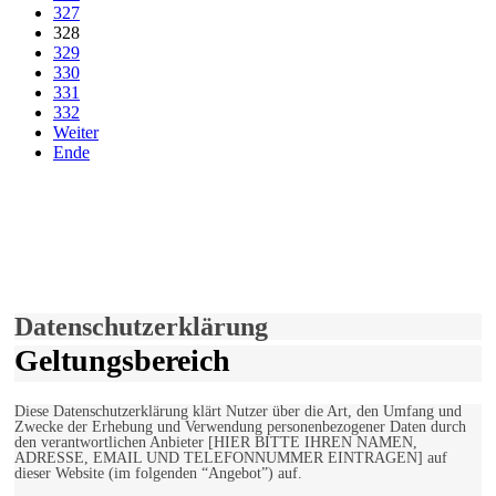
327
328
329
330
331
332
Weiter
Ende
derfunke.de verwendet Cookies!
Hiermit stimmen Sie der weiteren Nutzung unserer Seite und der
Verwendung von Cookies zu.
Mehr erfahren
Einverstanden!
Datenschutzerklärung
Geltungsbereich
Diese Datenschutzerklärung klärt Nutzer über die Art, den Umfang und
Zwecke der Erhebung und Verwendung personenbezogener Daten durch
den verantwortlichen Anbieter [HIER BITTE IHREN NAMEN,
ADRESSE, EMAIL UND TELEFONNUMMER EINTRAGEN] auf
dieser Website (im folgenden “Angebot”) auf.