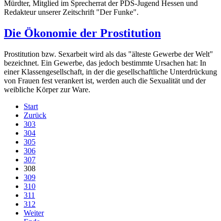
Mürdter, Mitglied im Sprecherrat der PDS-Jugend Hessen und
Redakteur unserer Zeitschrift "Der Funke".
Die Ökonomie der Prostitution
Prostitution bzw. Sexarbeit wird als das "älteste Gewerbe der Welt"
bezeichnet. Ein Gewerbe, das jedoch bestimmte Ursachen hat: In
einer Klassengesellschaft, in der die gesellschaftliche Unterdrückung
von Frauen fest verankert ist, werden auch die Sexualität und der
weibliche Körper zur Ware.
Start
Zurück
303
304
305
306
307
308
309
310
311
312
Weiter