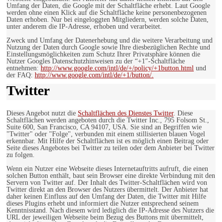
Umfang der Daten, die Google mit der Schaltfläche erhebt. Laut Google
werden ohne einen Klick auf die Schaltfläche keine personenbezogenen
Daten erhoben. Nur bei eingeloggten Mitgliedern, werden solche Daten,
unter anderem die IP-Adresse, erhoben und verarbeitet.
Zweck und Umfang der Datenerhebung und die weitere Verarbeitung und
Nutzung der Daten durch Google sowie Ihre diesbezüglichen Rechte und
Einstellungsmöglichkeiten zum Schutz Ihrer Privatsphäre können die
Nutzer Googles Datenschutzhinweisen zu der “+1″-Schaltfläche
entnehmen:
http://www.google.com/intl/de/+/policy/+1button.html
und
der FAQ:
http://www.google.com/intl/de/+1/button/.
Twitter
Dieses Angebot nutzt die
Schaltflächen des Dienstes Twitter
. Diese
Schaltflächen werden angeboten durch die Twitter Inc., 795 Folsom St.,
Suite 600, San Francisco, CA 94107, USA. Sie sind an Begriffen wie
"Twitter" oder "Folge", verbunden mit einem stillisierten blauen Vogel
erkennbar. Mit Hilfe der Schaltflächen ist es möglich einen Beitrag oder
Seite dieses Angebotes bei Twitter zu teilen oder dem Anbieter bei Twitter
zu folgen.
Wenn ein Nutzer eine Webseite dieses Internetauftritts aufruft, die einen
solchen Button enthält, baut sein Browser eine direkte Verbindung mit den
Servern von Twitter auf. Der Inhalt des Twitter-Schaltflächen wird von
Twitter direkt an den Browser des Nutzers übermittelt. Der Anbieter hat
daher keinen Einfluss auf den Umfang der Daten, die Twitter mit Hilfe
dieses Plugins erhebt und informiert die Nutzer entsprechend seinem
Kenntnisstand. Nach diesem wird lediglich die IP-Adresse des Nutzers die
URL der jeweiligen Webseite beim Bezug des Buttons mit übermittelt,