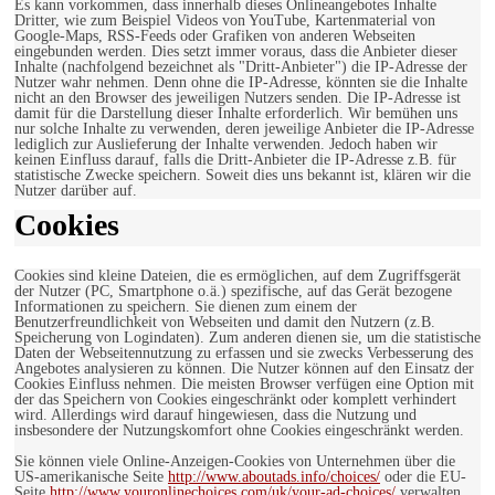
Es kann vorkommen, dass innerhalb dieses Onlineangebotes Inhalte
Dritter, wie zum Beispiel Videos von YouTube, Kartenmaterial von
Google-Maps, RSS-Feeds oder Grafiken von anderen Webseiten
eingebunden werden. Dies setzt immer voraus, dass die Anbieter dieser
Inhalte (nachfolgend bezeichnet als "Dritt-Anbieter") die IP-Adresse der
Nutzer wahr nehmen. Denn ohne die IP-Adresse, könnten sie die Inhalte
nicht an den Browser des jeweiligen Nutzers senden. Die IP-Adresse ist
damit für die Darstellung dieser Inhalte erforderlich. Wir bemühen uns
nur solche Inhalte zu verwenden, deren jeweilige Anbieter die IP-Adresse
lediglich zur Auslieferung der Inhalte verwenden. Jedoch haben wir
keinen Einfluss darauf, falls die Dritt-Anbieter die IP-Adresse z.B. für
statistische Zwecke speichern. Soweit dies uns bekannt ist, klären wir die
Nutzer darüber auf.
Cookies
Cookies sind kleine Dateien, die es ermöglichen, auf dem Zugriffsgerät
der Nutzer (PC, Smartphone o.ä.) spezifische, auf das Gerät bezogene
Informationen zu speichern. Sie dienen zum einem der
Benutzerfreundlichkeit von Webseiten und damit den Nutzern (z.B.
Speicherung von Logindaten). Zum anderen dienen sie, um die statistische
Daten der Webseitennutzung zu erfassen und sie zwecks Verbesserung des
Angebotes analysieren zu können. Die Nutzer können auf den Einsatz der
Cookies Einfluss nehmen. Die meisten Browser verfügen eine Option mit
der das Speichern von Cookies eingeschränkt oder komplett verhindert
wird. Allerdings wird darauf hingewiesen, dass die Nutzung und
insbesondere der Nutzungskomfort ohne Cookies eingeschränkt werden.
Sie können viele Online-Anzeigen-Cookies von Unternehmen über die
US-amerikanische Seite
http://www.aboutads.info/choices/
oder die EU-
Seite
http://www.youronlinechoices.com/uk/your-ad-choices/
verwalten.