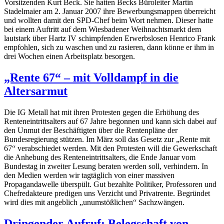
Vorsitzenden Kurt Beck. Sie hatten Becks Büroleiter Martin
Stadelmaier am 2. Januar 2007 ihre Bewerbungsmappen überreicht
und wollten damit den SPD-Chef beim Wort nehmen. Dieser hatte
bei einem Auftritt auf dem Wiesbadener Weihnachtsmarkt dem
lautstark über Hartz IV schimpfenden Erwerbslosen Henrico Frank
empfohlen, sich zu waschen und zu rasieren, dann könne er ihm in
drei Wochen einen Arbeitsplatz besorgen.
„Rente 67“ – mit Volldampf in die
Altersarmut
Die IG Metall hat mit ihren Protesten gegen die Erhöhung des
Rente
neintrittsalters auf 67 Jahre begonnen und kann sich dabei auf
den Unmut der Beschäftigten über die Rentenpläne der
Bundesregierung stützen. Im März soll das Gesetz zur „Rente mit
67“ verabschiedet werden. Mit den Protesten will die Gewerkschaft
die Anhebung des
Rente
neintritts­alters, die Ende Januar vom
Bundestag in zweiter Lesung beraten werden soll, verhindern. In
den Medien werden wir tagtäglich von einer massiven
Propagandawelle überspült. Gut bezahlte Politiker, Professoren und
Chefredakteure predigen uns Verzicht und Privatrente. Begründet
wird dies mit angeblich „unumstößlichen“ Sachzwängen.
Dringender Aufruf: Belegschaft von