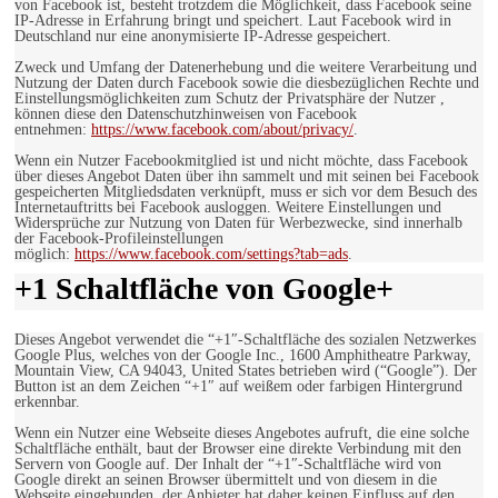
von Facebook ist, besteht trotzdem die Möglichkeit, dass Facebook seine
IP-Adresse in Erfahrung bringt und speichert. Laut Facebook wird in
Deutschland nur eine anonymisierte IP-Adresse gespeichert.
Zweck und Umfang der Datenerhebung und die weitere Verarbeitung und
Nutzung der Daten durch Facebook sowie die diesbezüglichen Rechte und
Einstellungsmöglichkeiten zum Schutz der Privatsphäre der Nutzer ,
können diese den Datenschutzhinweisen von Facebook
entnehmen:
https://www.facebook.com/about/privacy/
.
Wenn ein Nutzer Facebookmitglied ist und nicht möchte, dass Facebook
über dieses Angebot Daten über ihn sammelt und mit seinen bei Facebook
gespeicherten Mitgliedsdaten verknüpft, muss er sich vor dem Besuch des
Internetauftritts bei Facebook ausloggen. Weitere Einstellungen und
Widersprüche zur Nutzung von Daten für Werbezwecke, sind innerhalb
der Facebook-Profileinstellungen
möglich:
https://www.facebook.com/settings?tab=ads
.
+1 Schaltfläche von Google+
Dieses Angebot verwendet die “+1″-Schaltfläche des sozialen Netzwerkes
Google Plus, welches von der Google Inc., 1600 Amphitheatre Parkway,
Mountain View, CA 94043, United States betrieben wird (“Google”). Der
Button ist an dem Zeichen “+1″ auf weißem oder farbigen Hintergrund
erkennbar.
Wenn ein Nutzer eine Webseite dieses Angebotes aufruft, die eine solche
Schaltfläche enthält, baut der Browser eine direkte Verbindung mit den
Servern von Google auf. Der Inhalt der “+1″-Schaltfläche wird von
Google direkt an seinen Browser übermittelt und von diesem in die
Webseite eingebunden. der Anbieter hat daher keinen Einfluss auf den