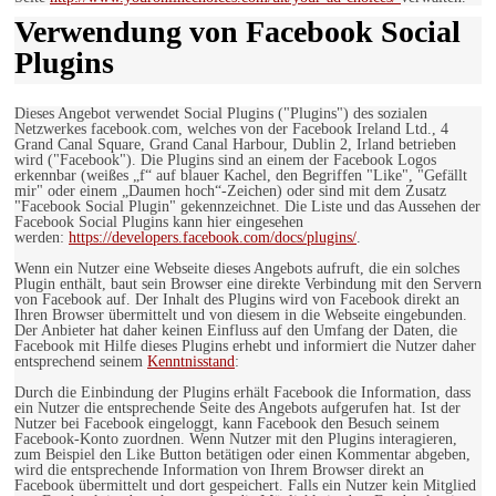
Verwendung von Facebook Social
Plugins
Dieses Angebot verwendet Social Plugins ("Plugins") des sozialen
Netzwerkes facebook.com, welches von der Facebook Ireland Ltd., 4
Grand Canal Square, Grand Canal Harbour, Dublin 2, Irland betrieben
wird ("Facebook"). Die Plugins sind an einem der Facebook Logos
erkennbar (weißes „f“ auf blauer Kachel, den Begriffen "Like", "Gefällt
mir" oder einem „Daumen hoch“-Zeichen) oder sind mit dem Zusatz
"Facebook Social Plugin" gekennzeichnet. Die Liste und das Aussehen der
Facebook Social Plugins kann hier eingesehen
werden:
https://developers.facebook.com/docs/plugins/
.
Wenn ein Nutzer eine Webseite dieses Angebots aufruft, die ein solches
Plugin enthält, baut sein Browser eine direkte Verbindung mit den Servern
von Facebook auf. Der Inhalt des Plugins wird von Facebook direkt an
Ihren Browser übermittelt und von diesem in die Webseite eingebunden.
Der Anbieter hat daher keinen Einfluss auf den Umfang der Daten, die
Facebook mit Hilfe dieses Plugins erhebt und informiert die Nutzer daher
entsprechend seinem
Kenntnisstand
:
Durch die Einbindung der Plugins erhält Facebook die Information, dass
ein Nutzer die entsprechende Seite des Angebots aufgerufen hat. Ist der
Nutzer bei Facebook eingeloggt, kann Facebook den Besuch seinem
Facebook-Konto zuordnen. Wenn Nutzer mit den Plugins interagieren,
zum Beispiel den Like Button betätigen oder einen Kommentar abgeben,
wird die entsprechende Information von Ihrem Browser direkt an
Facebook übermittelt und dort gespeichert. Falls ein Nutzer kein Mitglied