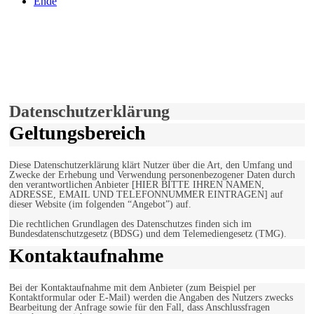
Ende
derfunke.de verwendet Cookies!
Hiermit stimmen Sie der weiteren Nutzung unserer Seite und der
Verwendung von Cookies zu.
Mehr erfahren
Einverstanden!
Datenschutzerklärung
Geltungsbereich
Diese Datenschutzerklärung klärt Nutzer über die Art, den Umfang und
Zwecke der Erhebung und Verwendung personenbezogener Daten durch
den verantwortlichen Anbieter [HIER BITTE IHREN NAMEN,
ADRESSE, EMAIL UND TELEFONNUMMER EINTRAGEN] auf
dieser Website (im folgenden “Angebot”) auf.
Die rechtlichen Grundlagen des Datenschutzes finden sich im
Bundesdatenschutzgesetz (BDSG) und dem Telemediengesetz (TMG).
Kontaktaufnahme
Bei der Kontaktaufnahme mit dem Anbieter (zum Beispiel per
Kontaktformular oder E-Mail) werden die Angaben des Nutzers zwecks
Bearbeitung der Anfrage sowie für den Fall, dass Anschlussfragen