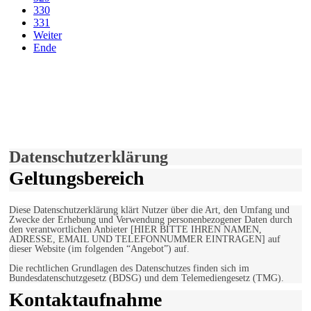
330
331
Weiter
Ende
derfunke.de verwendet Cookies!
Hiermit stimmen Sie der weiteren Nutzung unserer Seite und der
Verwendung von Cookies zu.
Mehr erfahren
Einverstanden!
Datenschutzerklärung
Geltungsbereich
Diese Datenschutzerklärung klärt Nutzer über die Art, den Umfang und
Zwecke der Erhebung und Verwendung personenbezogener Daten durch
den verantwortlichen Anbieter [HIER BITTE IHREN NAMEN,
ADRESSE, EMAIL UND TELEFONNUMMER EINTRAGEN] auf
dieser Website (im folgenden “Angebot”) auf.
Die rechtlichen Grundlagen des Datenschutzes finden sich im
Bundesdatenschutzgesetz (BDSG) und dem Telemediengesetz (TMG).
Kontaktaufnahme