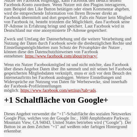
Nutzer bei Facebook eingeloggt, kann Facebook den Besuch seinem
Facebook-Konto zuordnen. Wenn Nutzer mit den Plugins interagieren,
zum Beispiel den Like Button betätigen oder einen Kommentar abgeben,
wird die entsprechende Information von Ihrem Browser direkt an
Facebook übermittelt und dort gespeichert. Falls ein Nutzer kein Mitglied
von Facebook ist, besteht trotzdem die Möglichkeit, dass Facebook seine
IP-Adresse in Erfahrung bringt und speichert. Laut Facebook wird in
Deutschland nur eine anonymisierte IP-Adresse gespeichert.
Zweck und Umfang der Datenerhebung und die weitere Verarbeitung und
Nutzung der Daten durch Facebook sowie die diesbezüglichen Rechte und
Einstellungsmöglichkeiten zum Schutz der Privatsphäre der Nutzer ,
können diese den Datenschutzhinweisen von Facebook
entnehmen:
https://www.facebook.com/about/privacy/
.
Wenn ein Nutzer Facebookmitglied ist und nicht möchte, dass Facebook
über dieses Angebot Daten über ihn sammelt und mit seinen bei Facebook
gespeicherten Mitgliedsdaten verknüpft, muss er sich vor dem Besuch des
Internetauftritts bei Facebook ausloggen. Weitere Einstellungen und
Widersprüche zur Nutzung von Daten für Werbezwecke, sind innerhalb
der Facebook-Profileinstellungen
möglich:
https://www.facebook.com/settings?tab=ads
.
+1 Schaltfläche von Google+
Dieses Angebot verwendet die “+1″-Schaltfläche des sozialen Netzwerkes
Google Plus, welches von der Google Inc., 1600 Amphitheatre Parkway,
Mountain View, CA 94043, United States betrieben wird (“Google”). Der
Button ist an dem Zeichen “+1″ auf weißem oder farbigen Hintergrund
erkennbar.