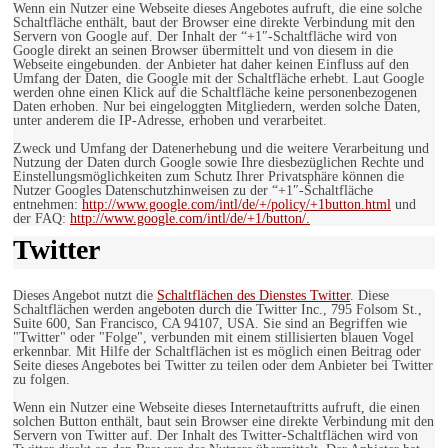
Wenn ein Nutzer eine Webseite dieses Angebotes aufruft, die eine solche
Schaltfläche enthält, baut der Browser eine direkte Verbindung mit den
Servern von Google auf. Der Inhalt der “+1″-Schaltfläche wird von
Google direkt an seinen Browser übermittelt und von diesem in die
Webseite eingebunden. der Anbieter hat daher keinen Einfluss auf den
Umfang der Daten, die Google mit der Schaltfläche erhebt. Laut Google
werden ohne einen Klick auf die Schaltfläche keine personenbezogenen
Daten erhoben. Nur bei eingeloggten Mitgliedern, werden solche Daten,
unter anderem die IP-Adresse, erhoben und verarbeitet.
Zweck und Umfang der Datenerhebung und die weitere Verarbeitung und
Nutzung der Daten durch Google sowie Ihre diesbezüglichen Rechte und
Einstellungsmöglichkeiten zum Schutz Ihrer Privatsphäre können die
Nutzer Googles Datenschutzhinweisen zu der “+1″-Schaltfläche
entnehmen:
http://www.google.com/intl/de/+/policy/+1button.html
und
der FAQ:
http://www.google.com/intl/de/+1/button/.
Twitter
Dieses Angebot nutzt die
Schaltflächen des Dienstes Twitter
. Diese
Schaltflächen werden angeboten durch die Twitter Inc., 795 Folsom St.,
Suite 600, San Francisco, CA 94107, USA. Sie sind an Begriffen wie
"Twitter" oder "Folge", verbunden mit einem stillisierten blauen Vogel
erkennbar. Mit Hilfe der Schaltflächen ist es möglich einen Beitrag oder
Seite dieses Angebotes bei Twitter zu teilen oder dem Anbieter bei Twitter
zu folgen.
Wenn ein Nutzer eine Webseite dieses Internetauftritts aufruft, die einen
solchen Button enthält, baut sein Browser eine direkte Verbindung mit den
Servern von Twitter auf. Der Inhalt des Twitter-Schaltflächen wird von