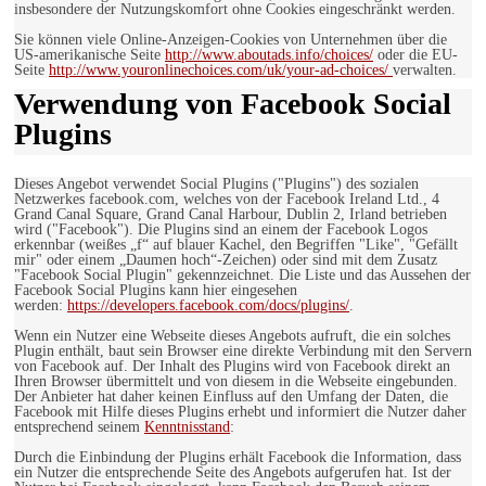
insbesondere der Nutzungskomfort ohne Cookies eingeschränkt werden.
Sie können viele Online-Anzeigen-Cookies von Unternehmen über die
US-amerikanische Seite
http://www.aboutads.info/choices/
oder die EU-
Seite
http://www.youronlinechoices.com/uk/your-ad-choices/
verwalten.
Verwendung von Facebook Social
Plugins
Dieses Angebot verwendet Social Plugins ("Plugins") des sozialen
Netzwerkes facebook.com, welches von der Facebook Ireland Ltd., 4
Grand Canal Square, Grand Canal Harbour, Dublin 2, Irland betrieben
wird ("Facebook"). Die Plugins sind an einem der Facebook Logos
erkennbar (weißes „f“ auf blauer Kachel, den Begriffen "Like", "Gefällt
mir" oder einem „Daumen hoch“-Zeichen) oder sind mit dem Zusatz
"Facebook Social Plugin" gekennzeichnet. Die Liste und das Aussehen der
Facebook Social Plugins kann hier eingesehen
werden:
https://developers.facebook.com/docs/plugins/
.
Wenn ein Nutzer eine Webseite dieses Angebots aufruft, die ein solches
Plugin enthält, baut sein Browser eine direkte Verbindung mit den Servern
von Facebook auf. Der Inhalt des Plugins wird von Facebook direkt an
Ihren Browser übermittelt und von diesem in die Webseite eingebunden.
Der Anbieter hat daher keinen Einfluss auf den Umfang der Daten, die
Facebook mit Hilfe dieses Plugins erhebt und informiert die Nutzer daher
entsprechend seinem
Kenntnisstand
:
Durch die Einbindung der Plugins erhält Facebook die Information, dass
ein Nutzer die entsprechende Seite des Angebots aufgerufen hat. Ist der