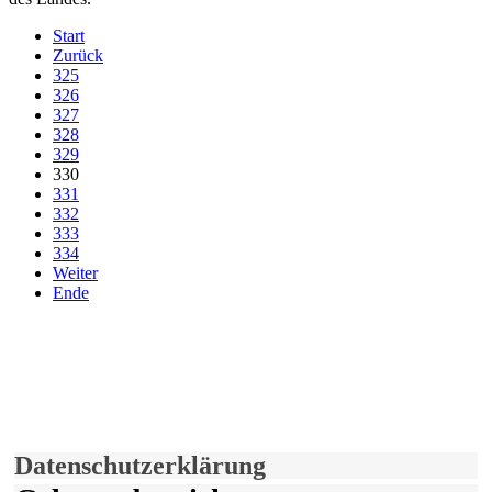
Start
Zurück
325
326
327
328
329
330
331
332
333
334
Weiter
Ende
derfunke.de verwendet Cookies!
Hiermit stimmen Sie der weiteren Nutzung unserer Seite und der
Verwendung von Cookies zu.
Mehr erfahren
Einverstanden!
Datenschutzerklärung