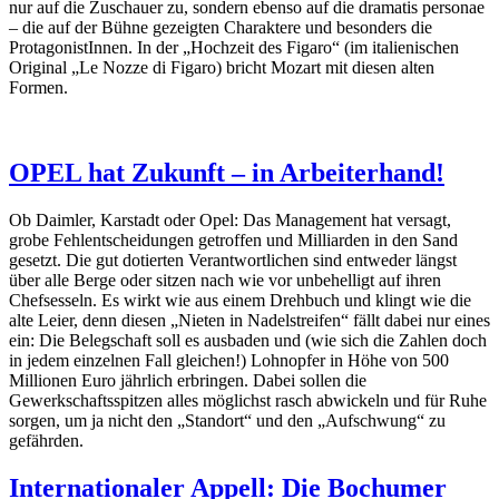
nur auf die Zuschauer zu, sondern ebenso auf die dramatis personae
– die auf der Bühne gezeigten Charaktere und besonders die
ProtagonistInnen. In der „Hochzeit des Figaro“ (im italienischen
Original „Le Nozze di Figaro) bricht Mozart mit diesen alten
Formen.
OPEL hat Zukunft – in Arbeiterhand!
Ob Daimler, Karstadt oder Opel: Das Management hat versagt,
grobe Fehlentscheidungen getroffen und Milliarden in den Sand
gesetzt. Die gut dotierten Verantwortlichen sind entweder längst
über alle Berge oder sitzen nach wie vor unbehelligt auf ihren
Chefsesseln. Es wirkt wie aus einem Drehbuch und klingt wie die
alte Leier, denn diesen „Nieten in Nadelstreifen“ fällt dabei nur eines
ein: Die Belegschaft soll es ausbaden und (wie sich die Zahlen doch
in jedem einzelnen Fall gleichen!) Lohnopfer in Höhe von 500
Millionen Euro jährlich erbringen. Dabei sollen die
Gewerkschaftsspitzen alles möglichst rasch abwickeln und für Ruhe
sorgen, um ja nicht den „Standort“ und den „Aufschwung“ zu
gefährden.
Internationaler Appell: Die Bochumer