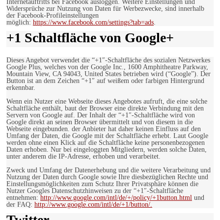
Internetauftritts bei Facebook ausloggen. Weitere Einstellungen und
Widersprüche zur Nutzung von Daten für Werbezwecke, sind innerhalb
der Facebook-Profileinstellungen
möglich:
https://www.facebook.com/settings?tab=ads
.
+1 Schaltfläche von Google+
Dieses Angebot verwendet die “+1″-Schaltfläche des sozialen Netzwerkes
Google Plus, welches von der Google Inc., 1600 Amphitheatre Parkway,
Mountain View, CA 94043, United States betrieben wird (“Google”). Der
Button ist an dem Zeichen “+1″ auf weißem oder farbigen Hintergrund
erkennbar.
Wenn ein Nutzer eine Webseite dieses Angebotes aufruft, die eine solche
Schaltfläche enthält, baut der Browser eine direkte Verbindung mit den
Servern von Google auf. Der Inhalt der “+1″-Schaltfläche wird von
Google direkt an seinen Browser übermittelt und von diesem in die
Webseite eingebunden. der Anbieter hat daher keinen Einfluss auf den
Umfang der Daten, die Google mit der Schaltfläche erhebt. Laut Google
werden ohne einen Klick auf die Schaltfläche keine personenbezogenen
Daten erhoben. Nur bei eingeloggten Mitgliedern, werden solche Daten,
unter anderem die IP-Adresse, erhoben und verarbeitet.
Zweck und Umfang der Datenerhebung und die weitere Verarbeitung und
Nutzung der Daten durch Google sowie Ihre diesbezüglichen Rechte und
Einstellungsmöglichkeiten zum Schutz Ihrer Privatsphäre können die
Nutzer Googles Datenschutzhinweisen zu der “+1″-Schaltfläche
entnehmen:
http://www.google.com/intl/de/+/policy/+1button.html
und
der FAQ:
http://www.google.com/intl/de/+1/button/.
Twitter