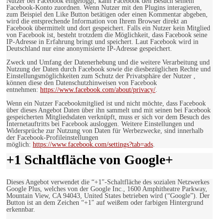
Nutzer bei Facebook eingeloggt, kann Facebook den Besuch seinem
Facebook-Konto zuordnen. Wenn Nutzer mit den Plugins interagieren,
zum Beispiel den Like Button betätigen oder einen Kommentar abgeben,
wird die entsprechende Information von Ihrem Browser direkt an
Facebook übermittelt und dort gespeichert. Falls ein Nutzer kein Mitglied
von Facebook ist, besteht trotzdem die Möglichkeit, dass Facebook seine
IP-Adresse in Erfahrung bringt und speichert. Laut Facebook wird in
Deutschland nur eine anonymisierte IP-Adresse gespeichert.
Zweck und Umfang der Datenerhebung und die weitere Verarbeitung und
Nutzung der Daten durch Facebook sowie die diesbezüglichen Rechte und
Einstellungsmöglichkeiten zum Schutz der Privatsphäre der Nutzer ,
können diese den Datenschutzhinweisen von Facebook
entnehmen:
https://www.facebook.com/about/privacy/
.
Wenn ein Nutzer Facebookmitglied ist und nicht möchte, dass Facebook
über dieses Angebot Daten über ihn sammelt und mit seinen bei Facebook
gespeicherten Mitgliedsdaten verknüpft, muss er sich vor dem Besuch des
Internetauftritts bei Facebook ausloggen. Weitere Einstellungen und
Widersprüche zur Nutzung von Daten für Werbezwecke, sind innerhalb
der Facebook-Profileinstellungen
möglich:
https://www.facebook.com/settings?tab=ads
.
+1 Schaltfläche von Google+
Dieses Angebot verwendet die “+1″-Schaltfläche des sozialen Netzwerkes
Google Plus, welches von der Google Inc., 1600 Amphitheatre Parkway,
Mountain View, CA 94043, United States betrieben wird (“Google”). Der
Button ist an dem Zeichen “+1″ auf weißem oder farbigen Hintergrund
erkennbar.