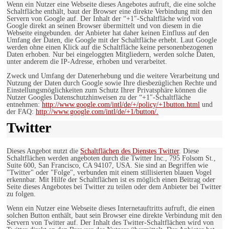
Wenn ein Nutzer eine Webseite dieses Angebotes aufruft, die eine solche
Schaltfläche enthält, baut der Browser eine direkte Verbindung mit den
Servern von Google auf. Der Inhalt der “+1″-Schaltfläche wird von
Google direkt an seinen Browser übermittelt und von diesem in die
Webseite eingebunden. der Anbieter hat daher keinen Einfluss auf den
Umfang der Daten, die Google mit der Schaltfläche erhebt. Laut Google
werden ohne einen Klick auf die Schaltfläche keine personenbezogenen
Daten erhoben. Nur bei eingeloggten Mitgliedern, werden solche Daten,
unter anderem die IP-Adresse, erhoben und verarbeitet.
Zweck und Umfang der Datenerhebung und die weitere Verarbeitung und
Nutzung der Daten durch Google sowie Ihre diesbezüglichen Rechte und
Einstellungsmöglichkeiten zum Schutz Ihrer Privatsphäre können die
Nutzer Googles Datenschutzhinweisen zu der “+1″-Schaltfläche
entnehmen:
http://www.google.com/intl/de/+/policy/+1button.html
und
der FAQ:
http://www.google.com/intl/de/+1/button/.
Twitter
Dieses Angebot nutzt die
Schaltflächen des Dienstes Twitter
. Diese
Schaltflächen werden angeboten durch die Twitter Inc., 795 Folsom St.,
Suite 600, San Francisco, CA 94107, USA. Sie sind an Begriffen wie
"Twitter" oder "Folge", verbunden mit einem stillisierten blauen Vogel
erkennbar. Mit Hilfe der Schaltflächen ist es möglich einen Beitrag oder
Seite dieses Angebotes bei Twitter zu teilen oder dem Anbieter bei Twitter
zu folgen.
Wenn ein Nutzer eine Webseite dieses Internetauftritts aufruft, die einen
solchen Button enthält, baut sein Browser eine direkte Verbindung mit den
Servern von Twitter auf. Der Inhalt des Twitter-Schaltflächen wird von