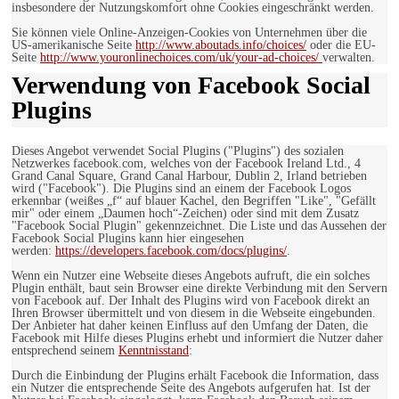
insbesondere der Nutzungskomfort ohne Cookies eingeschränkt werden.
Sie können viele Online-Anzeigen-Cookies von Unternehmen über die
US-amerikanische Seite
http://www.aboutads.info/choices/
oder die EU-
Seite
http://www.youronlinechoices.com/uk/your-ad-choices/
verwalten.
Verwendung von Facebook Social
Plugins
Dieses Angebot verwendet Social Plugins ("Plugins") des sozialen
Netzwerkes facebook.com, welches von der Facebook Ireland Ltd., 4
Grand Canal Square, Grand Canal Harbour, Dublin 2, Irland betrieben
wird ("Facebook"). Die Plugins sind an einem der Facebook Logos
erkennbar (weißes „f“ auf blauer Kachel, den Begriffen "Like", "Gefällt
mir" oder einem „Daumen hoch“-Zeichen) oder sind mit dem Zusatz
"Facebook Social Plugin" gekennzeichnet. Die Liste und das Aussehen der
Facebook Social Plugins kann hier eingesehen
werden:
https://developers.facebook.com/docs/plugins/
.
Wenn ein Nutzer eine Webseite dieses Angebots aufruft, die ein solches
Plugin enthält, baut sein Browser eine direkte Verbindung mit den Servern
von Facebook auf. Der Inhalt des Plugins wird von Facebook direkt an
Ihren Browser übermittelt und von diesem in die Webseite eingebunden.
Der Anbieter hat daher keinen Einfluss auf den Umfang der Daten, die
Facebook mit Hilfe dieses Plugins erhebt und informiert die Nutzer daher
entsprechend seinem
Kenntnisstand
:
Durch die Einbindung der Plugins erhält Facebook die Information, dass
ein Nutzer die entsprechende Seite des Angebots aufgerufen hat. Ist der