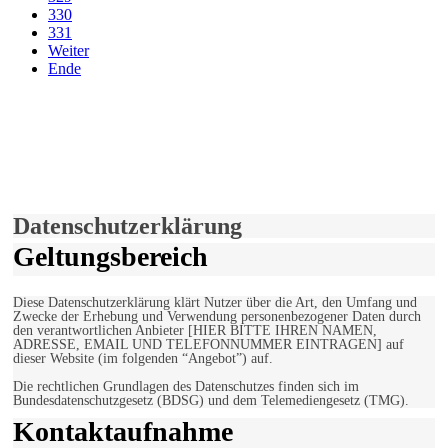
330
331
Weiter
Ende
derfunke.de verwendet Cookies!
Hiermit stimmen Sie der weiteren Nutzung unserer Seite und der
Verwendung von Cookies zu.
Mehr erfahren
Einverstanden!
Datenschutzerklärung
Geltungsbereich
Diese Datenschutzerklärung klärt Nutzer über die Art, den Umfang und
Zwecke der Erhebung und Verwendung personenbezogener Daten durch
den verantwortlichen Anbieter [HIER BITTE IHREN NAMEN,
ADRESSE, EMAIL UND TELEFONNUMMER EINTRAGEN] auf
dieser Website (im folgenden “Angebot”) auf.
Die rechtlichen Grundlagen des Datenschutzes finden sich im
Bundesdatenschutzgesetz (BDSG) und dem Telemediengesetz (TMG).
Kontaktaufnahme