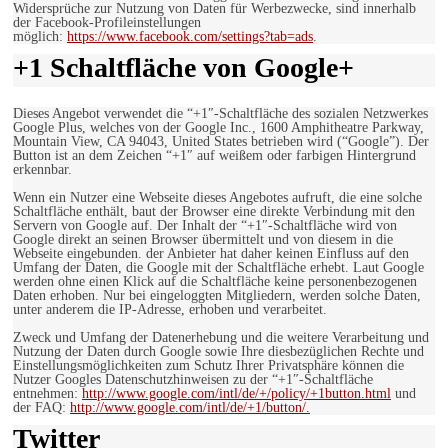
Widersprüche zur Nutzung von Daten für Werbezwecke, sind innerhalb
der Facebook-Profileinstellungen
möglich:
https://www.facebook.com/settings?tab=ads
.
+1 Schaltfläche von Google+
Dieses Angebot verwendet die “+1″-Schaltfläche des sozialen Netzwerkes
Google Plus, welches von der Google Inc., 1600 Amphitheatre Parkway,
Mountain View, CA 94043, United States betrieben wird (“Google”). Der
Button ist an dem Zeichen “+1″ auf weißem oder farbigen Hintergrund
erkennbar.
Wenn ein Nutzer eine Webseite dieses Angebotes aufruft, die eine solche
Schaltfläche enthält, baut der Browser eine direkte Verbindung mit den
Servern von Google auf. Der Inhalt der “+1″-Schaltfläche wird von
Google direkt an seinen Browser übermittelt und von diesem in die
Webseite eingebunden. der Anbieter hat daher keinen Einfluss auf den
Umfang der Daten, die Google mit der Schaltfläche erhebt. Laut Google
werden ohne einen Klick auf die Schaltfläche keine personenbezogenen
Daten erhoben. Nur bei eingeloggten Mitgliedern, werden solche Daten,
unter anderem die IP-Adresse, erhoben und verarbeitet.
Zweck und Umfang der Datenerhebung und die weitere Verarbeitung und
Nutzung der Daten durch Google sowie Ihre diesbezüglichen Rechte und
Einstellungsmöglichkeiten zum Schutz Ihrer Privatsphäre können die
Nutzer Googles Datenschutzhinweisen zu der “+1″-Schaltfläche
entnehmen:
http://www.google.com/intl/de/+/policy/+1button.html
und
der FAQ:
http://www.google.com/intl/de/+1/button/.
Twitter