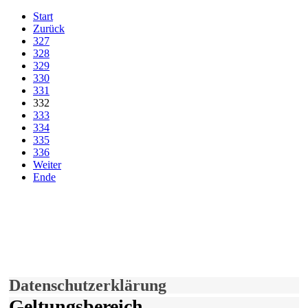
Start
Zurück
327
328
329
330
331
332
333
334
335
336
Weiter
Ende
derfunke.de verwendet Cookies!
Hiermit stimmen Sie der weiteren Nutzung unserer Seite und der
Verwendung von Cookies zu.
Mehr erfahren
Einverstanden!
Datenschutzerklärung
Geltungsbereich