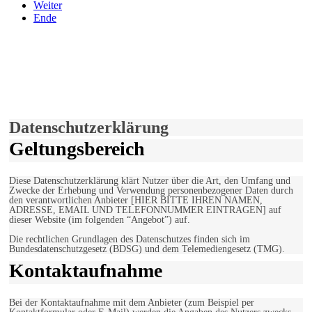
Weiter
Ende
derfunke.de verwendet Cookies!
Hiermit stimmen Sie der weiteren Nutzung unserer Seite und der
Verwendung von Cookies zu.
Mehr erfahren
Einverstanden!
Datenschutzerklärung
Geltungsbereich
Diese Datenschutzerklärung klärt Nutzer über die Art, den Umfang und
Zwecke der Erhebung und Verwendung personenbezogener Daten durch
den verantwortlichen Anbieter [HIER BITTE IHREN NAMEN,
ADRESSE, EMAIL UND TELEFONNUMMER EINTRAGEN] auf
dieser Website (im folgenden “Angebot”) auf.
Die rechtlichen Grundlagen des Datenschutzes finden sich im
Bundesdatenschutzgesetz (BDSG) und dem Telemediengesetz (TMG).
Kontaktaufnahme
Bei der Kontaktaufnahme mit dem Anbieter (zum Beispiel per