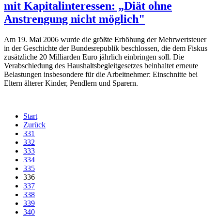
mit Kapitalinteressen: „Diät ohne
Anstrengung nicht möglich"
Am 19. Mai 2006 wurde die größte Erhöhung der Mehrwertsteuer
in der Geschichte der Bundesrepublik beschlossen, die dem Fiskus
zusätzliche 20 Milliarden Euro jährlich einbringen soll. Die
Verabschiedung des Haushaltsbegleitgesetzes beinhaltet erneute
Belastungen insbesondere für die Arbeitnehmer: Einschnitte bei
Eltern älterer Kinder, Pendlern und Sparern.
Start
Zurück
331
332
333
334
335
336
337
338
339
340