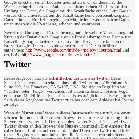
Google direkt an seinen Browser übermittelt und von diesem in die
Webseite eingebunden. der Anbieter hat daher keinen Einfluss auf den
Umfang der Daten, die Google mit der Schaltfläche erhebt. Laut Google
werden ohne einen Klick auf die Schaltfläche keine personenbezogenen
Daten erhoben. Nur bei eingeloggten Mitgliedern, werden solche Daten,
unter anderem die IP-Adresse, erhoben und verarbeitet.
Zweck und Umfang der Datenerhebung und die weitere Verarbeitung und
Nutzung der Daten durch Google sowie Ihre diesbezüglichen Rechte und
Einstellungsmöglichkeiten zum Schutz Ihrer Privatsphäre können die
Nutzer Googles Datenschutzhinweisen zu der “+1″-Schaltfläche
entnehmen:
http://www.google.com/intl/de/+/policy/+1button.html
und
der FAQ:
http://www.google.com/intl/de/+1/button/.
Twitter
Dieses Angebot nutzt die
Schaltflächen des Dienstes Twitter
. Diese
Schaltflächen werden angeboten durch die Twitter Inc., 795 Folsom St.,
Suite 600, San Francisco, CA 94107, USA. Sie sind an Begriffen wie
"Twitter" oder "Folge", verbunden mit einem stillisierten blauen Vogel
erkennbar. Mit Hilfe der Schaltflächen ist es möglich einen Beitrag oder
Seite dieses Angebotes bei Twitter zu teilen oder dem Anbieter bei Twitter
zu folgen.
Wenn ein Nutzer eine Webseite dieses Internetauftritts aufruft, die einen
solchen Button enthält, baut sein Browser eine direkte Verbindung mit den
Servern von Twitter auf. Der Inhalt des Twitter-Schaltflächen wird von
Twitter direkt an den Browser des Nutzers übermittelt. Der Anbieter hat
daher keinen Einfluss auf den Umfang der Daten, die Twitter mit Hilfe
dieses Plugins erhebt und informiert die Nutzer entsprechend seinem