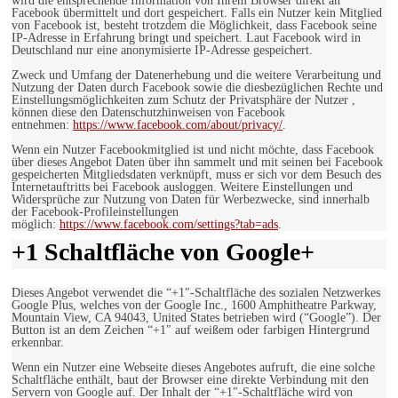
wird die entsprechende Information von Ihrem Browser direkt an
Facebook übermittelt und dort gespeichert. Falls ein Nutzer kein Mitglied
von Facebook ist, besteht trotzdem die Möglichkeit, dass Facebook seine
IP-Adresse in Erfahrung bringt und speichert. Laut Facebook wird in
Deutschland nur eine anonymisierte IP-Adresse gespeichert.
Zweck und Umfang der Datenerhebung und die weitere Verarbeitung und
Nutzung der Daten durch Facebook sowie die diesbezüglichen Rechte und
Einstellungsmöglichkeiten zum Schutz der Privatsphäre der Nutzer ,
können diese den Datenschutzhinweisen von Facebook
entnehmen:
https://www.facebook.com/about/privacy/
.
Wenn ein Nutzer Facebookmitglied ist und nicht möchte, dass Facebook
über dieses Angebot Daten über ihn sammelt und mit seinen bei Facebook
gespeicherten Mitgliedsdaten verknüpft, muss er sich vor dem Besuch des
Internetauftritts bei Facebook ausloggen. Weitere Einstellungen und
Widersprüche zur Nutzung von Daten für Werbezwecke, sind innerhalb
der Facebook-Profileinstellungen
möglich:
https://www.facebook.com/settings?tab=ads
.
+1 Schaltfläche von Google+
Dieses Angebot verwendet die “+1″-Schaltfläche des sozialen Netzwerkes
Google Plus, welches von der Google Inc., 1600 Amphitheatre Parkway,
Mountain View, CA 94043, United States betrieben wird (“Google”). Der
Button ist an dem Zeichen “+1″ auf weißem oder farbigen Hintergrund
erkennbar.
Wenn ein Nutzer eine Webseite dieses Angebotes aufruft, die eine solche
Schaltfläche enthält, baut der Browser eine direkte Verbindung mit den
Servern von Google auf. Der Inhalt der “+1″-Schaltfläche wird von