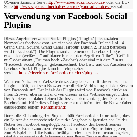
US-amerikanische Seite
http://www.aboutads.info/choices/
oder die EU-
Seite
http://www.youronlinechoices.com/uk/your-ad-choices/
verwalten.
Verwendung von Facebook Social
Plugins
Dieses Angebot verwendet Social Plugins ("Plugins") des sozialen
Netzwerkes facebook.com, welches von der Facebook Ireland Ltd., 4
Grand Canal Square, Grand Canal Harbour, Dublin 2, Irland betrieben
wird ("Facebook"). Die Plugins sind an einem der Facebook Logos
erkennbar (weißes „f“ auf blauer Kachel, den Begriffen "Like", "Gefällt
mir" oder einem „Daumen hoch“-Zeichen) oder sind mit dem Zusatz
"Facebook Social Plugin" gekennzeichnet. Die Liste und das Aussehen der
Facebook Social Plugins kann hier eingesehen
werden:
https://developers.facebook.com/docs/plugins/
.
Wenn ein Nutzer eine Webseite dieses Angebots aufruft, die ein solches
Plugin enthält, baut sein Browser eine direkte Verbindung mit den Servern
von Facebook auf. Der Inhalt des Plugins wird von Facebook direkt an
Ihren Browser übermittelt und von diesem in die Webseite eingebunden.
Der Anbieter hat daher keinen Einfluss auf den Umfang der Daten, die
Facebook mit Hilfe dieses Plugins erhebt und informiert die Nutzer daher
entsprechend seinem
Kenntnisstand
:
Durch die Einbindung der Plugins erhält Facebook die Information, dass
ein Nutzer die entsprechende Seite des Angebots aufgerufen hat. Ist der
Nutzer bei Facebook eingeloggt, kann Facebook den Besuch seinem
Facebook-Konto zuordnen. Wenn Nutzer mit den Plugins interagieren,
zum Beispiel den Like Button betätigen oder einen Kommentar abgeben,