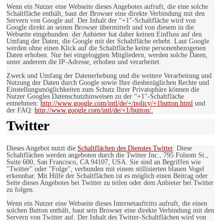
Wenn ein Nutzer eine Webseite dieses Angebotes aufruft, die eine solche
Schaltfläche enthält, baut der Browser eine direkte Verbindung mit den
Servern von Google auf. Der Inhalt der “+1″-Schaltfläche wird von
Google direkt an seinen Browser übermittelt und von diesem in die
Webseite eingebunden. der Anbieter hat daher keinen Einfluss auf den
Umfang der Daten, die Google mit der Schaltfläche erhebt. Laut Google
werden ohne einen Klick auf die Schaltfläche keine personenbezogenen
Daten erhoben. Nur bei eingeloggten Mitgliedern, werden solche Daten,
unter anderem die IP-Adresse, erhoben und verarbeitet.
Zweck und Umfang der Datenerhebung und die weitere Verarbeitung und
Nutzung der Daten durch Google sowie Ihre diesbezüglichen Rechte und
Einstellungsmöglichkeiten zum Schutz Ihrer Privatsphäre können die
Nutzer Googles Datenschutzhinweisen zu der “+1″-Schaltfläche
entnehmen:
http://www.google.com/intl/de/+/policy/+1button.html
und
der FAQ:
http://www.google.com/intl/de/+1/button/.
Twitter
Dieses Angebot nutzt die
Schaltflächen des Dienstes Twitter
. Diese
Schaltflächen werden angeboten durch die Twitter Inc., 795 Folsom St.,
Suite 600, San Francisco, CA 94107, USA. Sie sind an Begriffen wie
"Twitter" oder "Folge", verbunden mit einem stillisierten blauen Vogel
erkennbar. Mit Hilfe der Schaltflächen ist es möglich einen Beitrag oder
Seite dieses Angebotes bei Twitter zu teilen oder dem Anbieter bei Twitter
zu folgen.
Wenn ein Nutzer eine Webseite dieses Internetauftritts aufruft, die einen
solchen Button enthält, baut sein Browser eine direkte Verbindung mit den
Servern von Twitter auf. Der Inhalt des Twitter-Schaltflächen wird von