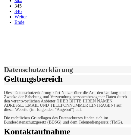
344
345
346
Weiter
Ende
derfunke.de verwendet Cookies!
Hiermit stimmen Sie der weiteren Nutzung unserer Seite und der
Verwendung von Cookies zu.
Mehr erfahren
Einverstanden!
Datenschutzerklärung
Geltungsbereich
Diese Datenschutzerklärung klärt Nutzer über die Art, den Umfang und
Zwecke der Erhebung und Verwendung personenbezogener Daten durch
den verantwortlichen Anbieter [HIER BITTE IHREN NAMEN,
ADRESSE, EMAIL UND TELEFONNUMMER EINTRAGEN] auf
dieser Website (im folgenden “Angebot”) auf.
Die rechtlichen Grundlagen des Datenschutzes finden sich im
Bundesdatenschutzgesetz (BDSG) und dem Telemediengesetz (TMG).
Kontaktaufnahme