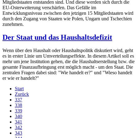
Mitgliedstaaten entstanden sind. Und diese werden sich durch die
EU-Osterweiterung verschärfen. Das Gefälle im
Entwicklungsniveau zwischen den jetzigen 15 Mitgliedstaaten wird
durch den Zugang von Staaten wie Polen, Ungarn und Tschechien
zunehmen.
Der Staat und das Haushaltsdefizit
Wenn über den Haushalt oder Haushaltspolitik diskutiert wird, geht
es in erster Linie um Umverteilungseffekte. In diesem Artikel soll es
mehr um jene Institution gehen, die die Haushaltserstellung bzw. die
gesamte Finanzaufbringung erst möglich macht - um den Staat. Die
zentralen Fragen dabei sind: "Wie handelt er?" und "Wieso handelt
er wie er handelt?"
Start
Zurück
337
338
339
340
341
342
343