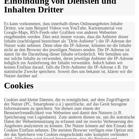
Einbindung von Diensten und
Inhalten Dritter
Es kann vorkommen, dass innerhalb dieses Onlineangebotes Inhalte
Dritter, wie zum Beispiel Videos von YouTube, Kartenmaterial von
Google-Maps, RSS-Feeds oder Grafiken von anderen Webseiten
eingebunden werden. Dies setzt immer voraus, dass die Anbieter dieser
Inhalte (nachfolgend bezeichnet als "Dritt-Anbieter") die IP-Adresse der
Nutzer wahr nehmen. Denn ohne die IP-Adresse, könnten sie die Inhalte
nicht an den Browser des jeweiligen Nutzers senden. Die IP-Adresse ist
damit für die Darstellung dieser Inhalte erforderlich. Wir bemühen uns
nur solche Inhalte zu verwenden, deren jeweilige Anbieter die IP-Adresse
lediglich zur Auslieferung der Inhalte verwenden. Jedoch haben wir
keinen Einfluss darauf, falls die Dritt-Anbieter die IP-Adresse z.B. für
statistische Zwecke speichern. Soweit dies uns bekannt ist, klären wir die
Nutzer darüber auf.
Cookies
Cookies sind kleine Dateien, die es ermöglichen, auf dem Zugriffsgerät
der Nutzer (PC, Smartphone o.ä.) spezifische, auf das Gerät bezogene
Informationen zu speichern. Sie dienen zum einem der
Benutzerfreundlichkeit von Webseiten und damit den Nutzern (z.B.
Speicherung von Logindaten). Zum anderen dienen sie, um die statistische
Daten der Webseitennutzung zu erfassen und sie zwecks Verbesserung des
Angebotes analysieren zu können. Die Nutzer können auf den Einsatz der
Cookies Einfluss nehmen. Die meisten Browser verfügen eine Option mit
der das Speichern von Cookies eingeschränkt oder komplett verhindert
wird. Allerdings wird darauf hingewiesen, dass die Nutzung und