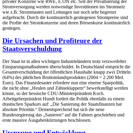
privater Konzerne wie RWE, E.ON etc. Seit der Privatisierung der
Stromversorgung werden notwendige Investitionen ins Stromnetz
wie z.B. Strommasten und Leitungen nur noch sehr begrenzt
aufgebracht. Durch die kontinuierlich gestiegenen Strompreise sind
die Profite der Stromkonzerne und deren Börsenkurse kontinuierlich
gestiegen.
Die Ursachen und Profiteure der
Staatsverschuldung
Der Staat ist in allen wichtigen Industrieländern trotz verzweifelter
Einsparungsmaßnahmen überschuldet. In Deutschland entspricht die
Gesamtverschuldung der öffentlichen Haushalte knapp zwei Dritteln
(64%) des jährlichen Bruttoinlandsproduktes (2004 = 2.200 Mrd.
Euro). Das Finanzdesaster erfordere nun eine eiserne Sparpolitik,
die nicht ohne „Heulen und Zähneklappern“ bewerkstelligt werden
könne, so der hessische CDU-Ministerpräsident Koch.
Arbeitgeberpräsident Hundt fordert die Politik ebenfalls zu einem
drastischen Sparkurs auf: „Die Sanierung der Staatsfinanzen hat
absolute Priorität.“ Dementsprechend hat sich die neue
Bundesregierung das „Sanieren“ auf die Fahnen geschrieben und
erste massive Ausgabenkürzungen beschlossen.
Ursprung und Entwicklung