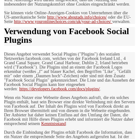
insbesondere der Nutzungskomfort ohne Cookies eingeschränkt werden.
Sie können viele Online-Anzeigen-Cookies von Unternehmen über die
US-amerikanische Seite
http://www.aboutads.info/choices/
oder die EU-
Seite
http://www.youronlinechoices.com/uk/your-ad-choices/
verwalten.
Verwendung von Facebook Social
Plugins
Dieses Angebot verwendet Social Plugins ("Plugins") des sozialen
Netzwerkes facebook.com, welches von der Facebook Ireland Ltd., 4
Grand Canal Square, Grand Canal Harbour, Dublin 2, Irland betrieben
wird ("Facebook"). Die Plugins sind an einem der Facebook Logos
erkennbar (weißes „f“ auf blauer Kachel, den Begriffen "Like", "Gefällt
mir" oder einem „Daumen hoch“-Zeichen) oder sind mit dem Zusatz
"Facebook Social Plugin" gekennzeichnet. Die Liste und das Aussehen der
Facebook Social Plugins kann hier eingesehen
werden:
https://developers.facebook.com/docs/plugins/
.
Wenn ein Nutzer eine Webseite dieses Angebots aufruft, die ein solches
Plugin enthält, baut sein Browser eine direkte Verbindung mit den Servern
von Facebook auf. Der Inhalt des Plugins wird von Facebook direkt an
Ihren Browser übermittelt und von diesem in die Webseite eingebunden.
Der Anbieter hat daher keinen Einfluss auf den Umfang der Daten, die
Facebook mit Hilfe dieses Plugins erhebt und informiert die Nutzer daher
entsprechend seinem
Kenntnisstand
:
Durch die Einbindung der Plugins erhält Facebook die Information, dass
ein Nutzer die entsprechende Seite des Angebots aufgerufen hat. Ist der