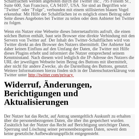
Schaltflächen werden angeboten durch die Twitter Inc., 795 Folsom St.,
Suite 600, San Francisco, CA 94107, USA. Sie sind an Begriffen wie
"Twitter" oder "Folge", verbunden mit einem stillisierten blauen Vogel
erkennbar. Mit Hilfe der Schaltflächen ist es möglich einen Beitrag oder
Seite dieses Angebotes bei Twitter zu teilen oder dem Anbieter bei Twitter
zu folgen.
Wenn ein Nutzer eine Webseite dieses Internetauftritts aufruft, die einen
solchen Button enthält, baut sein Browser eine direkte Verbindung mit den
Servern von Twitter auf. Der Inhalt des Twitter-Schaltflächen wird von
Twitter direkt an den Browser des Nutzers übermittelt. Der Anbieter hat
daher keinen Einfluss auf den Umfang der Daten, die Twitter mit Hilfe
dieses Plugins erhebt und informiert die Nutzer entsprechend seinem
Kenntnisstand. Nach diesem wird lediglich die IP-Adresse des Nutzers die
URL der jeweiligen Webseite beim Bezug des Buttons mit übermittelt,
aber nicht für andere Zwecke, als die Darstellung des Buttons, genutzt.
Weitere Informationen hierzu finden sich in der Datenschutzerklärung von
Twitter unter
http://twitter.com/privacy.
Widerruf, Änderungen,
Berichtigungen und
Aktualisierungen
Der Nutzer hat das Recht, auf Antrag unentgeltlich Auskunft zu erhalten
über die personenbezogenen Daten, die über ihn gespeichert wurden.
Zusätzlich hat der Nutzer das Recht auf Berichtigung unrichtiger Daten,
Sperrung und Löschung seiner personenbezogenen Daten, soweit dem
keine gesetzliche Aufbewahrungspflicht entgegensteht.