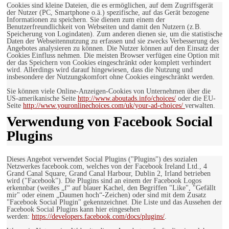
Cookies sind kleine Dateien, die es ermöglichen, auf dem Zugriffsgerät
der Nutzer (PC, Smartphone o.ä.) spezifische, auf das Gerät bezogene
Informationen zu speichern. Sie dienen zum einem der
Benutzerfreundlichkeit von Webseiten und damit den Nutzern (z.B.
Speicherung von Logindaten). Zum anderen dienen sie, um die statistische
Daten der Webseitennutzung zu erfassen und sie zwecks Verbesserung des
Angebotes analysieren zu können. Die Nutzer können auf den Einsatz der
Cookies Einfluss nehmen. Die meisten Browser verfügen eine Option mit
der das Speichern von Cookies eingeschränkt oder komplett verhindert
wird. Allerdings wird darauf hingewiesen, dass die Nutzung und
insbesondere der Nutzungskomfort ohne Cookies eingeschränkt werden.
Sie können viele Online-Anzeigen-Cookies von Unternehmen über die
US-amerikanische Seite
http://www.aboutads.info/choices/
oder die EU-
Seite
http://www.youronlinechoices.com/uk/your-ad-choices/
verwalten.
Verwendung von Facebook Social
Plugins
Dieses Angebot verwendet Social Plugins ("Plugins") des sozialen
Netzwerkes facebook.com, welches von der Facebook Ireland Ltd., 4
Grand Canal Square, Grand Canal Harbour, Dublin 2, Irland betrieben
wird ("Facebook"). Die Plugins sind an einem der Facebook Logos
erkennbar (weißes „f“ auf blauer Kachel, den Begriffen "Like", "Gefällt
mir" oder einem „Daumen hoch“-Zeichen) oder sind mit dem Zusatz
"Facebook Social Plugin" gekennzeichnet. Die Liste und das Aussehen der
Facebook Social Plugins kann hier eingesehen
werden:
https://developers.facebook.com/docs/plugins/
.