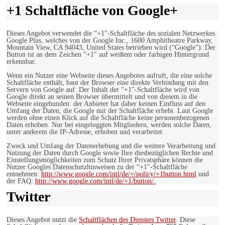
+1 Schaltfläche von Google+
Dieses Angebot verwendet die “+1″-Schaltfläche des sozialen Netzwerkes
Google Plus, welches von der Google Inc., 1600 Amphitheatre Parkway,
Mountain View, CA 94043, United States betrieben wird (“Google”). Der
Button ist an dem Zeichen “+1″ auf weißem oder farbigen Hintergrund
erkennbar.
Wenn ein Nutzer eine Webseite dieses Angebotes aufruft, die eine solche
Schaltfläche enthält, baut der Browser eine direkte Verbindung mit den
Servern von Google auf. Der Inhalt der “+1″-Schaltfläche wird von
Google direkt an seinen Browser übermittelt und von diesem in die
Webseite eingebunden. der Anbieter hat daher keinen Einfluss auf den
Umfang der Daten, die Google mit der Schaltfläche erhebt. Laut Google
werden ohne einen Klick auf die Schaltfläche keine personenbezogenen
Daten erhoben. Nur bei eingeloggten Mitgliedern, werden solche Daten,
unter anderem die IP-Adresse, erhoben und verarbeitet.
Zweck und Umfang der Datenerhebung und die weitere Verarbeitung und
Nutzung der Daten durch Google sowie Ihre diesbezüglichen Rechte und
Einstellungsmöglichkeiten zum Schutz Ihrer Privatsphäre können die
Nutzer Googles Datenschutzhinweisen zu der “+1″-Schaltfläche
entnehmen:
http://www.google.com/intl/de/+/policy/+1button.html
und
der FAQ:
http://www.google.com/intl/de/+1/button/.
Twitter
Dieses Angebot nutzt die
Schaltflächen des Dienstes Twitter
. Diese