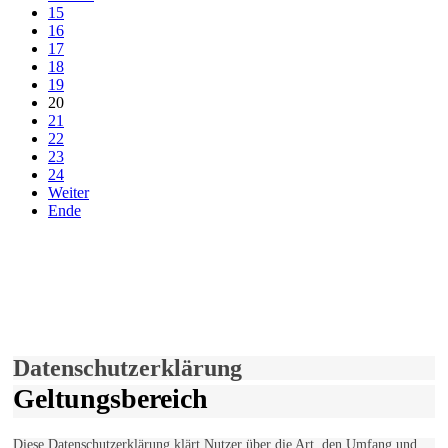
15
16
17
18
19
20
21
22
23
24
Weiter
Ende
derfunke.de verwendet Cookies!
Hiermit stimmen Sie der weiteren Nutzung unserer Seite und der
Verwendung von Cookies zu.
Mehr erfahren
Einverstanden!
Datenschutzerklärung
Geltungsbereich
Diese Datenschutzerklärung klärt Nutzer über die Art, den Umfang und