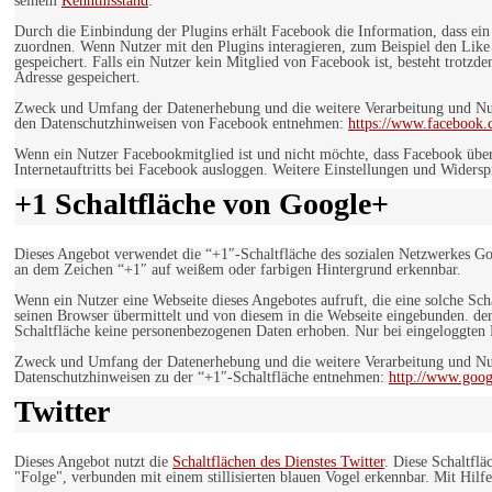
seinem
Kenntnisstand
:
Durch die Einbindung der Plugins erhält Facebook die Information, dass ei
zuordnen. Wenn Nutzer mit den Plugins interagieren, zum Beispiel den Like
gespeichert. Falls ein Nutzer kein Mitglied von Facebook ist, besteht trotz
Adresse gespeichert.
Zweck und Umfang der Datenerhebung und die weitere Verarbeitung und Nutz
den Datenschutzhinweisen von Facebook entnehmen:
https://www.facebook.
Wenn ein Nutzer Facebookmitglied ist und nicht möchte, dass Facebook über
Internetauftritts bei Facebook ausloggen. Weitere Einstellungen und Wider
+1 Schaltfläche von Google+
Dieses Angebot verwendet die “+1″-Schaltfläche des sozialen Netzwerkes Go
an dem Zeichen “+1″ auf weißem oder farbigen Hintergrund erkennbar.
Wenn ein Nutzer eine Webseite dieses Angebotes aufruft, die eine solche Sch
seinen Browser übermittelt und von diesem in die Webseite eingebunden. der
Schaltfläche keine personenbezogenen Daten erhoben. Nur bei eingeloggten M
Zweck und Umfang der Datenerhebung und die weitere Verarbeitung und Nut
Datenschutzhinweisen zu der “+1″-Schaltfläche entnehmen:
http://www.goog
Twitter
Dieses Angebot nutzt die
Schaltflächen des Dienstes Twitter
. Diese Schaltfl
"Folge", verbunden mit einem stillisierten blauen Vogel erkennbar. Mit Hilfe