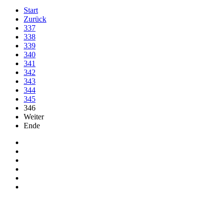
Start
Zurück
337
338
339
340
341
342
343
344
345
346
Weiter
Ende
Auf Facebook folgen
Bei Twitter teilen
Instagram
Auf Youtube folgen
der funke - Shop
marxist.com
derfunke.de verwendet Cookies!