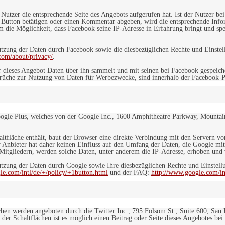
n Nutzer die entsprechende Seite des Angebots aufgerufen hat. Ist der Nutzer
 Button betätigen oder einen Kommentar abgeben, wird die entsprechende Info
dem die Möglichkeit, dass Facebook seine IP-Adresse in Erfahrung bringt und sp
ung der Daten durch Facebook sowie die diesbezüglichen Rechte und Einstell
com/about/privacy/
.
 dieses Angebot Daten über ihn sammelt und mit seinen bei Facebook gespeiche
sprüche zur Nutzung von Daten für Werbezwecke, sind innerhalb der Facebook-P
ogle Plus, welches von der Google Inc., 1600 Amphitheatre Parkway, Mountain
altfläche enthält, baut der Browser eine direkte Verbindung mit den Servern v
 Anbieter hat daher keinen Einfluss auf den Umfang der Daten, die Google mit
itgliedern, werden solche Daten, unter anderem die IP-Adresse, erhoben und v
zung der Daten durch Google sowie Ihre diesbezüglichen Rechte und Einstellu
le.com/intl/de/+/policy/+1button.html
und der FAQ:
http://www.google.com/int
ächen werden angeboten durch die Twitter Inc., 795 Folsom St., Suite 600, San
 der Schaltflächen ist es möglich einen Beitrag oder Seite dieses Angebotes bei