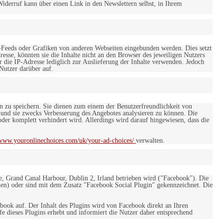
iderruf kann über einen Link in den Newslettern selbst, in Ihrem
-Feeds oder Grafiken von anderen Webseiten eingebunden werden. Dies setzt
esse, könnten sie die Inhalte nicht an den Browser des jeweiligen Nutzers
r die IP-Adresse lediglich zur Auslieferung der Inhalte verwenden. Jedoch
 Nutzer darüber auf.
en zu speichern. Sie dienen zum einem der Benutzerfreundlichkeit von
 und sie zwecks Verbesserung des Angebotes analysieren zu können. Die
er komplett verhindert wird. Allerdings wird darauf hingewiesen, dass die
/www.youronlinechoices.com/uk/your-ad-choices/
verwalten.
e, Grand Canal Harbour, Dublin 2, Irland betrieben wird ("Facebook"). Die
en) oder sind mit dem Zusatz "Facebook Social Plugin" gekennzeichnet. Die
ebook auf. Der Inhalt des Plugins wird von Facebook direkt an Ihren
e dieses Plugins erhebt und informiert die Nutzer daher entsprechend