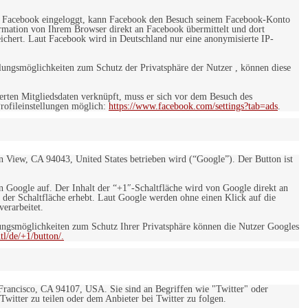
 bei Facebook eingeloggt, kann Facebook den Besuch seinem Facebook-Konto
rmation von Ihrem Browser direkt an Facebook übermittelt und dort
eichert. Laut Facebook wird in Deutschland nur eine anonymisierte IP-
ungsmöglichkeiten zum Schutz der Privatsphäre der Nutzer , können diese
rten Mitgliedsdaten verknüpft, muss er sich vor dem Besuch des
rofileinstellungen möglich:
https://www.facebook.com/settings?tab=ads
.
 View, CA 94043, United States betrieben wird (“Google”). Der Button ist
on Google auf. Der Inhalt der “+1″-Schaltfläche wird von Google direkt an
 der Schaltfläche erhebt. Laut Google werden ohne einen Klick auf die
erarbeitet.
ngsmöglichkeiten zum Schutz Ihrer Privatsphäre können die Nutzer Googles
l/de/+1/button/.
 Francisco, CA 94107, USA. Sie sind an Begriffen wie "Twitter" oder
 Twitter zu teilen oder dem Anbieter bei Twitter zu folgen.