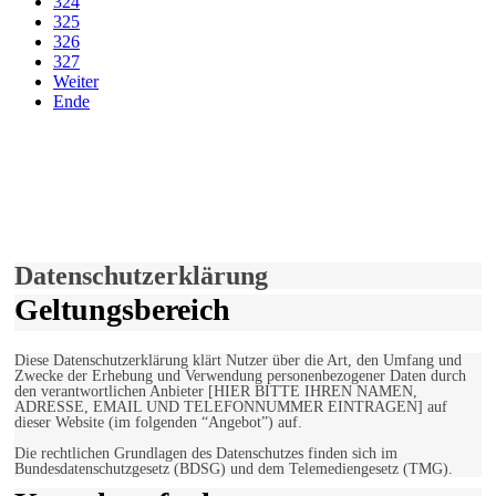
324
325
326
327
Weiter
Ende
derfunke.de verwendet Cookies!
Hiermit stimmen Sie der weiteren Nutzung unserer Seite und der
Verwendung von Cookies zu.
Mehr erfahren
Einverstanden!
Datenschutzerklärung
Geltungsbereich
Diese Datenschutzerklärung klärt Nutzer über die Art, den Umfang und
Zwecke der Erhebung und Verwendung personenbezogener Daten durch
den verantwortlichen Anbieter [HIER BITTE IHREN NAMEN,
ADRESSE, EMAIL UND TELEFONNUMMER EINTRAGEN] auf
dieser Website (im folgenden “Angebot”) auf.
Die rechtlichen Grundlagen des Datenschutzes finden sich im
Bundesdatenschutzgesetz (BDSG) und dem Telemediengesetz (TMG).