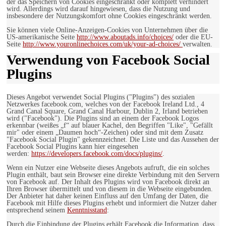
der das Speichern von Cookies eingeschränkt oder komplett verhindert
wird. Allerdings wird darauf hingewiesen, dass die Nutzung und
insbesondere der Nutzungskomfort ohne Cookies eingeschränkt werden.
Sie können viele Online-Anzeigen-Cookies von Unternehmen über die
US-amerikanische Seite
http://www.aboutads.info/choices/
oder die EU-
Seite
http://www.youronlinechoices.com/uk/your-ad-choices/
verwalten.
Verwendung von Facebook Social
Plugins
Dieses Angebot verwendet Social Plugins ("Plugins") des sozialen
Netzwerkes facebook.com, welches von der Facebook Ireland Ltd., 4
Grand Canal Square, Grand Canal Harbour, Dublin 2, Irland betrieben
wird ("Facebook"). Die Plugins sind an einem der Facebook Logos
erkennbar (weißes „f“ auf blauer Kachel, den Begriffen "Like", "Gefällt
mir" oder einem „Daumen hoch“-Zeichen) oder sind mit dem Zusatz
"Facebook Social Plugin" gekennzeichnet. Die Liste und das Aussehen der
Facebook Social Plugins kann hier eingesehen
werden:
https://developers.facebook.com/docs/plugins/
.
Wenn ein Nutzer eine Webseite dieses Angebots aufruft, die ein solches
Plugin enthält, baut sein Browser eine direkte Verbindung mit den Servern
von Facebook auf. Der Inhalt des Plugins wird von Facebook direkt an
Ihren Browser übermittelt und von diesem in die Webseite eingebunden.
Der Anbieter hat daher keinen Einfluss auf den Umfang der Daten, die
Facebook mit Hilfe dieses Plugins erhebt und informiert die Nutzer daher
entsprechend seinem
Kenntnisstand
:
Durch die Einbindung der Plugins erhält Facebook die Information, dass