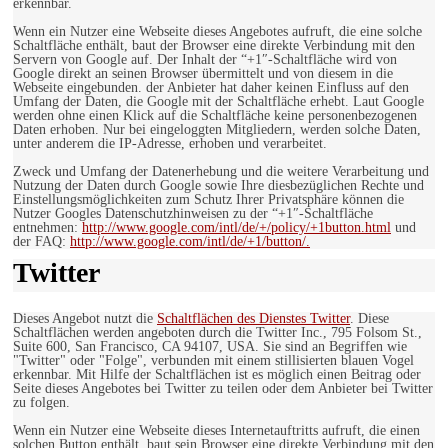
erkennbar.
Wenn ein Nutzer eine Webseite dieses Angebotes aufruft, die eine solche
Schaltfläche enthält, baut der Browser eine direkte Verbindung mit den
Servern von Google auf. Der Inhalt der “+1″-Schaltfläche wird von
Google direkt an seinen Browser übermittelt und von diesem in die
Webseite eingebunden. der Anbieter hat daher keinen Einfluss auf den
Umfang der Daten, die Google mit der Schaltfläche erhebt. Laut Google
werden ohne einen Klick auf die Schaltfläche keine personenbezogenen
Daten erhoben. Nur bei eingeloggten Mitgliedern, werden solche Daten,
unter anderem die IP-Adresse, erhoben und verarbeitet.
Zweck und Umfang der Datenerhebung und die weitere Verarbeitung und
Nutzung der Daten durch Google sowie Ihre diesbezüglichen Rechte und
Einstellungsmöglichkeiten zum Schutz Ihrer Privatsphäre können die
Nutzer Googles Datenschutzhinweisen zu der “+1″-Schaltfläche
entnehmen:
http://www.google.com/intl/de/+/policy/+1button.html
und
der FAQ:
http://www.google.com/intl/de/+1/button/.
Twitter
Dieses Angebot nutzt die
Schaltflächen des Dienstes Twitter
. Diese
Schaltflächen werden angeboten durch die Twitter Inc., 795 Folsom St.,
Suite 600, San Francisco, CA 94107, USA. Sie sind an Begriffen wie
"Twitter" oder "Folge", verbunden mit einem stillisierten blauen Vogel
erkennbar. Mit Hilfe der Schaltflächen ist es möglich einen Beitrag oder
Seite dieses Angebotes bei Twitter zu teilen oder dem Anbieter bei Twitter
zu folgen.
Wenn ein Nutzer eine Webseite dieses Internetauftritts aufruft, die einen
solchen Button enthält, baut sein Browser eine direkte Verbindung mit den