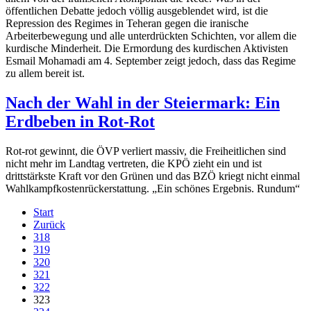
öffentlichen Debatte jedoch völlig ausgeblendet wird, ist die
Repression des Regimes in Teheran gegen die iranische
Arbeiterbewegung und alle unterdrückten Schichten, vor allem die
kurdische Minderheit. Die Ermordung des kurdischen Aktivisten
Esmail Mohamadi am 4. September zeigt jedoch, dass das Regime
zu allem bereit ist.
Nach der Wahl in der Steiermark: Ein
Erdbeben in Rot-Rot
Rot-rot gewinnt, die ÖVP verliert massiv, die Freiheitlichen sind
nicht mehr im Landtag vertreten, die KPÖ zieht ein und ist
drittstärkste Kraft vor den Grünen und das BZÖ kriegt nicht einmal
Wahlkampfkostenrückerstattung. „Ein schönes Ergebnis. Rundum“
Start
Zurück
318
319
320
321
322
323