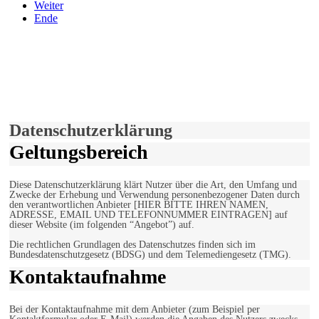
Weiter
Ende
derfunke.de verwendet Cookies!
Hiermit stimmen Sie der weiteren Nutzung unserer Seite und der
Verwendung von Cookies zu.
Mehr erfahren
Einverstanden!
Datenschutzerklärung
Geltungsbereich
Diese Datenschutzerklärung klärt Nutzer über die Art, den Umfang und
Zwecke der Erhebung und Verwendung personenbezogener Daten durch
den verantwortlichen Anbieter [HIER BITTE IHREN NAMEN,
ADRESSE, EMAIL UND TELEFONNUMMER EINTRAGEN] auf
dieser Website (im folgenden “Angebot”) auf.
Die rechtlichen Grundlagen des Datenschutzes finden sich im
Bundesdatenschutzgesetz (BDSG) und dem Telemediengesetz (TMG).
Kontaktaufnahme
Bei der Kontaktaufnahme mit dem Anbieter (zum Beispiel per