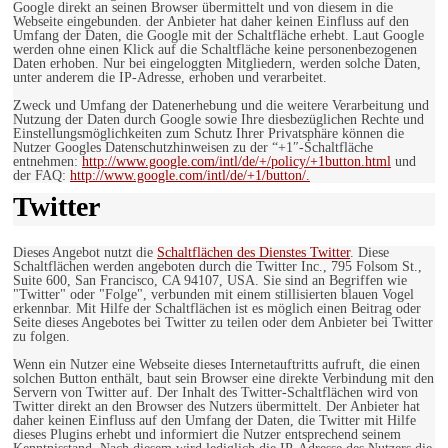
Google direkt an seinen Browser übermittelt und von diesem in die
Webseite eingebunden. der Anbieter hat daher keinen Einfluss auf den
Umfang der Daten, die Google mit der Schaltfläche erhebt. Laut Google
werden ohne einen Klick auf die Schaltfläche keine personenbezogenen
Daten erhoben. Nur bei eingeloggten Mitgliedern, werden solche Daten,
unter anderem die IP-Adresse, erhoben und verarbeitet.
Zweck und Umfang der Datenerhebung und die weitere Verarbeitung und
Nutzung der Daten durch Google sowie Ihre diesbezüglichen Rechte und
Einstellungsmöglichkeiten zum Schutz Ihrer Privatsphäre können die
Nutzer Googles Datenschutzhinweisen zu der “+1″-Schaltfläche
entnehmen:
http://www.google.com/intl/de/+/policy/+1button.html
und
der FAQ:
http://www.google.com/intl/de/+1/button/.
Twitter
Dieses Angebot nutzt die
Schaltflächen des Dienstes Twitter
. Diese
Schaltflächen werden angeboten durch die Twitter Inc., 795 Folsom St.,
Suite 600, San Francisco, CA 94107, USA. Sie sind an Begriffen wie
"Twitter" oder "Folge", verbunden mit einem stillisierten blauen Vogel
erkennbar. Mit Hilfe der Schaltflächen ist es möglich einen Beitrag oder
Seite dieses Angebotes bei Twitter zu teilen oder dem Anbieter bei Twitter
zu folgen.
Wenn ein Nutzer eine Webseite dieses Internetauftritts aufruft, die einen
solchen Button enthält, baut sein Browser eine direkte Verbindung mit den
Servern von Twitter auf. Der Inhalt des Twitter-Schaltflächen wird von
Twitter direkt an den Browser des Nutzers übermittelt. Der Anbieter hat
daher keinen Einfluss auf den Umfang der Daten, die Twitter mit Hilfe
dieses Plugins erhebt und informiert die Nutzer entsprechend seinem