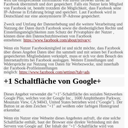
wird die entsprechende Information von Ihrem Browser direkt an
Facebook übermittelt und dort gespeichert. Falls ein Nutzer kein Mitglied
von Facebook ist, besteht trotzdem die Möglichkeit, dass Facebook seine
IP-Adresse in Erfahrung bringt und speichert. Laut Facebook wird in
Deutschland nur eine anonymisierte IP-Adresse gespeichert.
Zweck und Umfang der Datenerhebung und die weitere Verarbeitung und
Nutzung der Daten durch Facebook sowie die diesbezüglichen Rechte und
Einstellungsmöglichkeiten zum Schutz der Privatsphäre der Nutzer ,
können diese den Datenschutzhinweisen von Facebook
entnehmen:
https://www.facebook.com/about/privacy/
.
Wenn ein Nutzer Facebookmitglied ist und nicht möchte, dass Facebook
über dieses Angebot Daten über ihn sammelt und mit seinen bei Facebook
gespeicherten Mitgliedsdaten verknüpft, muss er sich vor dem Besuch des
Internetauftritts bei Facebook ausloggen. Weitere Einstellungen und
Widersprüche zur Nutzung von Daten für Werbezwecke, sind innerhalb
der Facebook-Profileinstellungen
möglich:
https://www.facebook.com/settings?tab=ads
.
+1 Schaltfläche von Google+
Dieses Angebot verwendet die “+1″-Schaltfläche des sozialen Netzwerkes
Google Plus, welches von der Google Inc., 1600 Amphitheatre Parkway,
Mountain View, CA 94043, United States betrieben wird (“Google”). Der
Button ist an dem Zeichen “+1″ auf weißem oder farbigen Hintergrund
erkennbar.
Wenn ein Nutzer eine Webseite dieses Angebotes aufruft, die eine solche
Schaltfläche enthält, baut der Browser eine direkte Verbindung mit den
Servern von Google auf. Der Inhalt der “+1″-Schaltfläche wird von