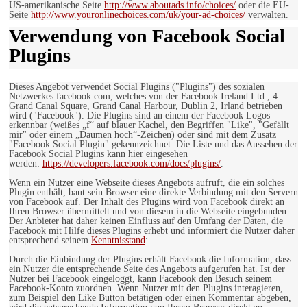
US-amerikanische Seite
http://www.aboutads.info/choices/
oder die EU-
Seite
http://www.youronlinechoices.com/uk/your-ad-choices/
verwalten.
Verwendung von Facebook Social
Plugins
Dieses Angebot verwendet Social Plugins ("Plugins") des sozialen
Netzwerkes facebook.com, welches von der Facebook Ireland Ltd., 4
Grand Canal Square, Grand Canal Harbour, Dublin 2, Irland betrieben
wird ("Facebook"). Die Plugins sind an einem der Facebook Logos
erkennbar (weißes „f“ auf blauer Kachel, den Begriffen "Like", "Gefällt
mir" oder einem „Daumen hoch“-Zeichen) oder sind mit dem Zusatz
"Facebook Social Plugin" gekennzeichnet. Die Liste und das Aussehen der
Facebook Social Plugins kann hier eingesehen
werden:
https://developers.facebook.com/docs/plugins/
.
Wenn ein Nutzer eine Webseite dieses Angebots aufruft, die ein solches
Plugin enthält, baut sein Browser eine direkte Verbindung mit den Servern
von Facebook auf. Der Inhalt des Plugins wird von Facebook direkt an
Ihren Browser übermittelt und von diesem in die Webseite eingebunden.
Der Anbieter hat daher keinen Einfluss auf den Umfang der Daten, die
Facebook mit Hilfe dieses Plugins erhebt und informiert die Nutzer daher
entsprechend seinem
Kenntnisstand
:
Durch die Einbindung der Plugins erhält Facebook die Information, dass
ein Nutzer die entsprechende Seite des Angebots aufgerufen hat. Ist der
Nutzer bei Facebook eingeloggt, kann Facebook den Besuch seinem
Facebook-Konto zuordnen. Wenn Nutzer mit den Plugins interagieren,
zum Beispiel den Like Button betätigen oder einen Kommentar abgeben,