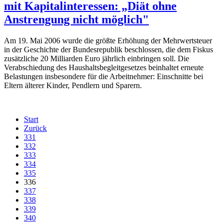
mit Kapitalinteressen: „Diät ohne
Anstrengung nicht möglich"
Am 19. Mai 2006 wurde die größte Erhöhung der Mehrwertsteuer
in der Geschichte der Bundesrepublik beschlossen, die dem Fiskus
zusätzliche 20 Milliarden Euro jährlich einbringen soll. Die
Verabschiedung des Haushaltsbegleitgesetzes beinhaltet erneute
Belastungen insbesondere für die Arbeitnehmer: Einschnitte bei
Eltern älterer Kinder, Pendlern und Sparern.
Start
Zurück
331
332
333
334
335
336
337
338
339
340