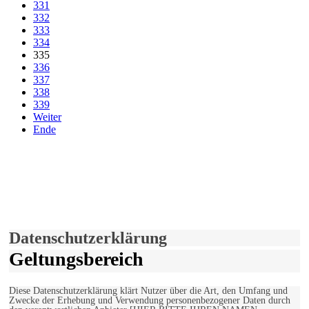
331
332
333
334
335
336
337
338
339
Weiter
Ende
derfunke.de verwendet Cookies!
Hiermit stimmen Sie der weiteren Nutzung unserer Seite und der
Verwendung von Cookies zu.
Mehr erfahren
Einverstanden!
Datenschutzerklärung
Geltungsbereich
Diese Datenschutzerklärung klärt Nutzer über die Art, den Umfang und
Zwecke der Erhebung und Verwendung personenbezogener Daten durch