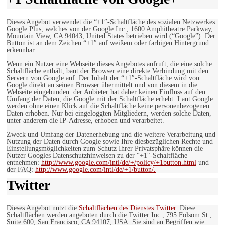
Dieses Angebot verwendet die “+1″-Schaltfläche des sozialen Netzwerkes
Google Plus, welches von der Google Inc., 1600 Amphitheatre Parkway,
Mountain View, CA 94043, United States betrieben wird (“Google”). Der
Button ist an dem Zeichen “+1″ auf weißem oder farbigen Hintergrund
erkennbar.
Wenn ein Nutzer eine Webseite dieses Angebotes aufruft, die eine solche
Schaltfläche enthält, baut der Browser eine direkte Verbindung mit den
Servern von Google auf. Der Inhalt der “+1″-Schaltfläche wird von
Google direkt an seinen Browser übermittelt und von diesem in die
Webseite eingebunden. der Anbieter hat daher keinen Einfluss auf den
Umfang der Daten, die Google mit der Schaltfläche erhebt. Laut Google
werden ohne einen Klick auf die Schaltfläche keine personenbezogenen
Daten erhoben. Nur bei eingeloggten Mitgliedern, werden solche Daten,
unter anderem die IP-Adresse, erhoben und verarbeitet.
Zweck und Umfang der Datenerhebung und die weitere Verarbeitung und
Nutzung der Daten durch Google sowie Ihre diesbezüglichen Rechte und
Einstellungsmöglichkeiten zum Schutz Ihrer Privatsphäre können die
Nutzer Googles Datenschutzhinweisen zu der “+1″-Schaltfläche
entnehmen:
http://www.google.com/intl/de/+/policy/+1button.html
und
der FAQ:
http://www.google.com/intl/de/+1/button/.
Twitter
Dieses Angebot nutzt die
Schaltflächen des Dienstes Twitter
. Diese
Schaltflächen werden angeboten durch die Twitter Inc., 795 Folsom St.,
Suite 600, San Francisco, CA 94107, USA. Sie sind an Begriffen wie