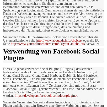
der Nutzer (PC, Smartphone o.ä.) spezifische, auf das Gerät bezogene
Informationen zu speichern. Sie dienen zum einem der
Benutzerfreundlichkeit von Webseiten und damit den Nutzern (z.B.
Speicherung von Logindaten). Zum anderen dienen sie, um die statistische
Daten der Webseitennutzung zu erfassen und sie zwecks Verbesserung des
Angebotes analysieren zu können. Die Nutzer können auf den Einsatz der
Cookies Einfluss nehmen. Die meisten Browser verfügen eine Option mit
der das Speichern von Cookies eingeschränkt oder komplett verhindert
wird. Allerdings wird darauf hingewiesen, dass die Nutzung und
insbesondere der Nutzungskomfort ohne Cookies eingeschränkt werden.
Sie können viele Online-Anzeigen-Cookies von Unternehmen über die
US-amerikanische Seite
http://www.aboutads.info/choices/
oder die EU-
Seite
http://www.youronlinechoices.com/uk/your-ad-choices/
verwalten.
Verwendung von Facebook Social
Plugins
Dieses Angebot verwendet Social Plugins ("Plugins") des sozialen
Netzwerkes facebook.com, welches von der Facebook Ireland Ltd., 4
Grand Canal Square, Grand Canal Harbour, Dublin 2, Irland betrieben
wird ("Facebook"). Die Plugins sind an einem der Facebook Logos
erkennbar (weißes „f“ auf blauer Kachel, den Begriffen "Like", "Gefällt
mir" oder einem „Daumen hoch“-Zeichen) oder sind mit dem Zusatz
"Facebook Social Plugin" gekennzeichnet. Die Liste und das Aussehen der
Facebook Social Plugins kann hier eingesehen
werden:
https://developers.facebook.com/docs/plugins/
.
Wenn ein Nutzer eine Webseite dieses Angebots aufruft, die ein solches
Plugin enthält, baut sein Browser eine direkte Verbindung mit den Servern