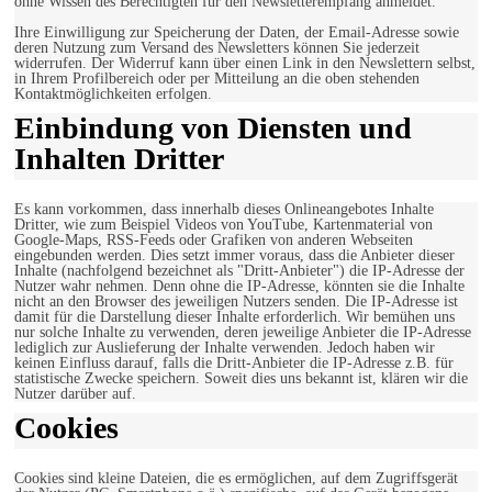
ohne Wissen des Berechtigten für den Newsletterempfang anmeldet.
Ihre Einwilligung zur Speicherung der Daten, der Email-Adresse sowie
deren Nutzung zum Versand des Newsletters können Sie jederzeit
widerrufen. Der Widerruf kann über einen Link in den Newslettern selbst,
in Ihrem Profilbereich oder per Mitteilung an die oben stehenden
Kontaktmöglichkeiten erfolgen.
Einbindung von Diensten und
Inhalten Dritter
Es kann vorkommen, dass innerhalb dieses Onlineangebotes Inhalte
Dritter, wie zum Beispiel Videos von YouTube, Kartenmaterial von
Google-Maps, RSS-Feeds oder Grafiken von anderen Webseiten
eingebunden werden. Dies setzt immer voraus, dass die Anbieter dieser
Inhalte (nachfolgend bezeichnet als "Dritt-Anbieter") die IP-Adresse der
Nutzer wahr nehmen. Denn ohne die IP-Adresse, könnten sie die Inhalte
nicht an den Browser des jeweiligen Nutzers senden. Die IP-Adresse ist
damit für die Darstellung dieser Inhalte erforderlich. Wir bemühen uns
nur solche Inhalte zu verwenden, deren jeweilige Anbieter die IP-Adresse
lediglich zur Auslieferung der Inhalte verwenden. Jedoch haben wir
keinen Einfluss darauf, falls die Dritt-Anbieter die IP-Adresse z.B. für
statistische Zwecke speichern. Soweit dies uns bekannt ist, klären wir die
Nutzer darüber auf.
Cookies
Cookies sind kleine Dateien, die es ermöglichen, auf dem Zugriffsgerät