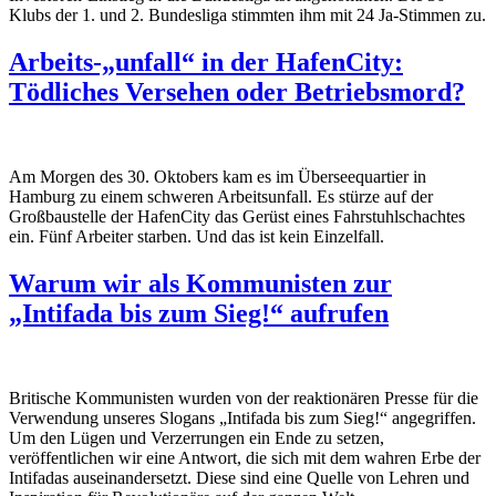
Klubs der 1. und 2. Bundesliga stimmten ihm mit 24 Ja-Stimmen zu.
Arbeits-„unfall“ in der HafenCity:
Tödliches Versehen oder Betriebsmord?
Am Morgen des 30. Oktobers kam es im
Überseequartier
in
Hamburg zu einem schweren Arbeitsunfall. Es
stürze
auf der
Großbaustelle der HafenCity das
Gerüst
eines Fahrstuhlschachtes
ein
.
F
ünf
Arbeiter starben.
Und
das ist kein Einzelfall.
Warum wir als Kommunisten zur
„Intifada bis zum Sieg!“ aufrufen
Britische Kommunisten wurden von der reaktionären Presse für die
Verwendung unseres Slogans „Intifada bis zum Sieg!“ angegriffen.
Um den Lügen und Verzerrungen ein Ende zu setzen,
veröffentlichen wir eine Antwort, die sich mit dem wahren Erbe der
Intifadas auseinandersetzt. Diese sind eine Quelle von Lehren und