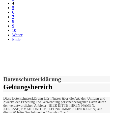
4
5
6
7
8
9
10
Weiter
Ende
derfunke.de verwendet Cookies!
Hiermit stimmen Sie der weiteren Nutzung unserer Seite und der
Verwendung von Cookies zu.
Mehr erfahren
Einverstanden!
Datenschutzerklärung
Geltungsbereich
Diese Datenschutzerklärung klärt Nutzer über die Art, den Umfang und
Zwecke der Erhebung und Verwendung personenbezogener Daten durch
den verantwortlichen Anbieter [HIER BITTE IHREN NAMEN,
ADRESSE, EMAIL UND TELEFONNUMMER EINTRAGEN] auf
dieser Website (im folgenden “Angebot”) auf.