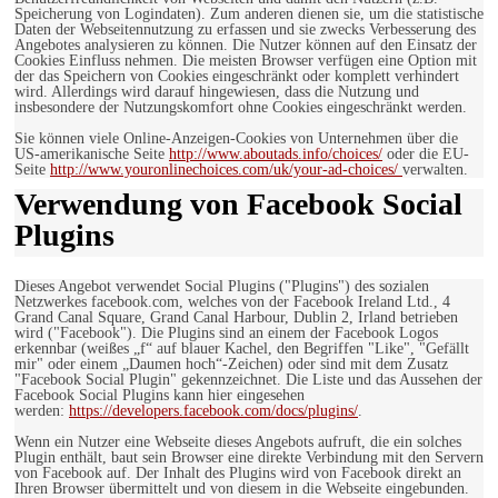
Speicherung von Logindaten). Zum anderen dienen sie, um die statistische
Daten der Webseitennutzung zu erfassen und sie zwecks Verbesserung des
Angebotes analysieren zu können. Die Nutzer können auf den Einsatz der
Cookies Einfluss nehmen. Die meisten Browser verfügen eine Option mit
der das Speichern von Cookies eingeschränkt oder komplett verhindert
wird. Allerdings wird darauf hingewiesen, dass die Nutzung und
insbesondere der Nutzungskomfort ohne Cookies eingeschränkt werden.
Sie können viele Online-Anzeigen-Cookies von Unternehmen über die
US-amerikanische Seite
http://www.aboutads.info/choices/
oder die EU-
Seite
http://www.youronlinechoices.com/uk/your-ad-choices/
verwalten.
Verwendung von Facebook Social
Plugins
Dieses Angebot verwendet Social Plugins ("Plugins") des sozialen
Netzwerkes facebook.com, welches von der Facebook Ireland Ltd., 4
Grand Canal Square, Grand Canal Harbour, Dublin 2, Irland betrieben
wird ("Facebook"). Die Plugins sind an einem der Facebook Logos
erkennbar (weißes „f“ auf blauer Kachel, den Begriffen "Like", "Gefällt
mir" oder einem „Daumen hoch“-Zeichen) oder sind mit dem Zusatz
"Facebook Social Plugin" gekennzeichnet. Die Liste und das Aussehen der
Facebook Social Plugins kann hier eingesehen
werden:
https://developers.facebook.com/docs/plugins/
.
Wenn ein Nutzer eine Webseite dieses Angebots aufruft, die ein solches
Plugin enthält, baut sein Browser eine direkte Verbindung mit den Servern
von Facebook auf. Der Inhalt des Plugins wird von Facebook direkt an
Ihren Browser übermittelt und von diesem in die Webseite eingebunden.