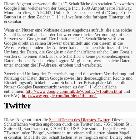
Dieses Angebot verwendet die “+1″-Schaltfläche des sozialen Netzwerkes
Google Plus, welches von der Google Inc., 1600 Amphitheatre Parkway,
Mountain View, CA 94043, United States betrieben wird (“Google”). Der
Button ist an dem Zeichen “+1″ auf weißem oder farbigen Hintergrund
erkennbar.
Wenn ein Nutzer eine Webseite dieses Angebotes aufruft, die eine solche
Schaltfläche enthält, baut der Browser eine direkte Verbindung mit den
Servern von Google auf. Der Inhalt der “+1″-Schaltfläche wird von
Google direkt an seinen Browser übermittelt und von diesem in die
Webseite eingebunden. der Anbieter hat daher keinen Einfluss auf den
Umfang der Daten, die Google mit der Schaltfläche erhebt. Laut Google
werden ohne einen Klick auf die Schaltfläche keine personenbezogenen
Daten erhoben. Nur bei eingeloggten Mitgliedern, werden solche Daten,
unter anderem die IP-Adresse, erhoben und verarbeitet.
Zweck und Umfang der Datenerhebung und die weitere Verarbeitung und
Nutzung der Daten durch Google sowie Ihre diesbezüglichen Rechte und
Einstellungsmöglichkeiten zum Schutz Ihrer Privatsphäre können die
Nutzer Googles Datenschutzhinweisen zu der “+1″-Schaltfläche
entnehmen:
http://www.google.com/intl/de/+/policy/+1button.html
und
der FAQ:
http://www.google.com/intl/de/+1/button/.
Twitter
Dieses Angebot nutzt die
Schaltflächen des Dienstes Twitter
. Diese
Schaltflächen werden angeboten durch die Twitter Inc., 795 Folsom St.,
Suite 600, San Francisco, CA 94107, USA. Sie sind an Begriffen wie
"Twitter" oder "Folge", verbunden mit einem stillisierten blauen Vogel
erkennbar. Mit Hilfe der Schaltflächen ist es möglich einen Beitrag oder