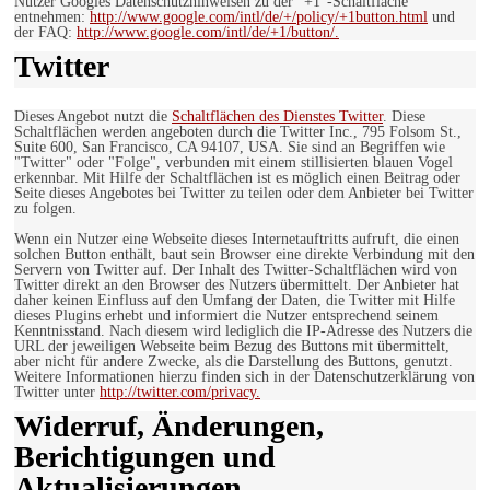
Nutzer Googles Datenschutzhinweisen zu der “+1″-Schaltfläche
entnehmen:
http://www.google.com/intl/de/+/policy/+1button.html
und
der FAQ:
http://www.google.com/intl/de/+1/button/.
Twitter
Dieses Angebot nutzt die
Schaltflächen des Dienstes Twitter
. Diese
Schaltflächen werden angeboten durch die Twitter Inc., 795 Folsom St.,
Suite 600, San Francisco, CA 94107, USA. Sie sind an Begriffen wie
"Twitter" oder "Folge", verbunden mit einem stillisierten blauen Vogel
erkennbar. Mit Hilfe der Schaltflächen ist es möglich einen Beitrag oder
Seite dieses Angebotes bei Twitter zu teilen oder dem Anbieter bei Twitter
zu folgen.
Wenn ein Nutzer eine Webseite dieses Internetauftritts aufruft, die einen
solchen Button enthält, baut sein Browser eine direkte Verbindung mit den
Servern von Twitter auf. Der Inhalt des Twitter-Schaltflächen wird von
Twitter direkt an den Browser des Nutzers übermittelt. Der Anbieter hat
daher keinen Einfluss auf den Umfang der Daten, die Twitter mit Hilfe
dieses Plugins erhebt und informiert die Nutzer entsprechend seinem
Kenntnisstand. Nach diesem wird lediglich die IP-Adresse des Nutzers die
URL der jeweiligen Webseite beim Bezug des Buttons mit übermittelt,
aber nicht für andere Zwecke, als die Darstellung des Buttons, genutzt.
Weitere Informationen hierzu finden sich in der Datenschutzerklärung von
Twitter unter
http://twitter.com/privacy.
Widerruf, Änderungen,
Berichtigungen und
Aktualisierungen