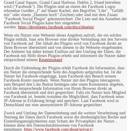
Grand Canal Square, Grand Canal Harbour, Dublin 2, Irland betrieben
wird ("Facebook"). Die Plugins sind an einem der Facebook Logos
erkennbar (weißes „f“ auf blauer Kachel, den Begriffen "Like", "Gefällt
mir" oder einem „Daumen hoch“-Zeichen) oder sind mit dem Zusatz
"Facebook Social Plugin" gekennzeichnet. Die Liste und das Aussehen der
Facebook Social Plugins kann hier eingesehen
werden:
https://developers.facebook.com/docs/plugins/
.
Wenn ein Nutzer eine Webseite dieses Angebots aufruft, die ein solches
Plugin enthält, baut sein Browser eine direkte Verbindung mit den Servern
von Facebook auf. Der Inhalt des Plugins wird von Facebook direkt an
Ihren Browser übermittelt und von diesem in die Webseite eingebunden.
Der Anbieter hat daher keinen Einfluss auf den Umfang der Daten, die
Facebook mit Hilfe dieses Plugins erhebt und informiert die Nutzer daher
entsprechend seinem
Kenntnisstand
:
Durch die Einbindung der Plugins erhält Facebook die Information, dass
ein Nutzer die entsprechende Seite des Angebots aufgerufen hat. Ist der
Nutzer bei Facebook eingeloggt, kann Facebook den Besuch seinem
Facebook-Konto zuordnen. Wenn Nutzer mit den Plugins interagieren,
zum Beispiel den Like Button betätigen oder einen Kommentar abgeben,
wird die entsprechende Information von Ihrem Browser direkt an
Facebook übermittelt und dort gespeichert. Falls ein Nutzer kein Mitglied
von Facebook ist, besteht trotzdem die Möglichkeit, dass Facebook seine
IP-Adresse in Erfahrung bringt und speichert. Laut Facebook wird in
Deutschland nur eine anonymisierte IP-Adresse gespeichert.
Zweck und Umfang der Datenerhebung und die weitere Verarbeitung und
Nutzung der Daten durch Facebook sowie die diesbezüglichen Rechte und
Einstellungsmöglichkeiten zum Schutz der Privatsphäre der Nutzer ,
können diese den Datenschutzhinweisen von Facebook
entnehmen:
https://www.facebook.com/about/privacy/
.