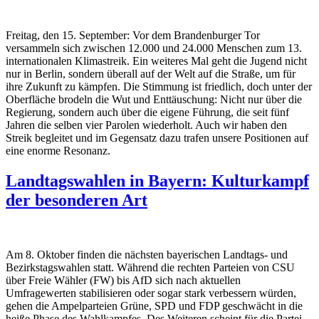
Freitag, den 15. September: Vor dem Brandenburger Tor
versammeln sich zwischen 12.000 und 24.000 Menschen zum 13.
internationalen Klimastreik.
Ein weiteres Mal geht die Jugend nicht
nur in Berlin, sondern überall auf der Welt auf die Straße, um für
ihre Zukunft zu kämpfen. Die Stimmung ist friedlich, doch unter der
Oberfläche brodeln die Wut und Enttäuschung: Nicht nur über die
Regierung, sondern auch über die eigene Führung, die seit fünf
Jahren die selben vier Parolen wiederholt. Auch wir haben den
Streik begleitet und im Gegensatz dazu trafen unsere Positionen auf
eine enorme Resonanz.
Landtagswahlen in Bayern: Kulturkampf
der besonderen Art
Am 8. Oktober finden die nächsten bayerischen Landtags- und
Bezirkstagswahlen statt. Während die rechten Parteien von CSU
über Freie Wähler (FW) bis AfD sich nach aktuellen
Umfragewerten stabilisieren oder sogar stark verbessern würden,
gehen die Ampelparteien Grüne, SPD und FDP geschwächt in die
heiße Phase des Wahlkampfes. Des Weiteren scheint für die Partei