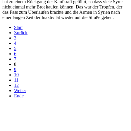
hat zu einem Rückgang der Kaufkraft geführt, so dass viele Syrer
nicht einmal mehr Brot kaufen können. Das war der Tropfen, der
das Fass zum Überlaufen brachte und die Armen in Syrien nach
einer langen Zeit der Inaktivität wieder auf die Straße gehen.
Start
Zurück
3
4
5
6
7
8
9
10
11
12
Weiter
Ende
derfunke.de verwendet Cookies!
Hiermit stimmen Sie der weiteren Nutzung unserer Seite und der
Verwendung von Cookies zu.
Mehr erfahren