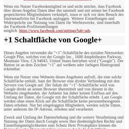
Wenn ein Nutzer Facebookmitglied ist und nicht möchte, dass Facebook
über dieses Angebot Daten über ihn sammelt und mit seinen bei Facebook
gespeicherten Mitgliedsdaten verknüpft, muss er sich vor dem Besuch des
Internetauftritts bei Facebook ausloggen. Weitere Einstellungen und
Widersprüche zur Nutzung von Daten für Werbezwecke, sind innerhalb
der Facebook-Profileinstellungen
möglich:
https://www.facebook.com/settings?tab=ads
.
+1 Schaltfläche von Google+
Dieses Angebot verwendet die “+1″-Schaltfläche des sozialen Netzwerkes
Google Plus, welches von der Google Inc., 1600 Amphitheatre Parkway,
Mountain View, CA 94043, United States betrieben wird (“Google”). Der
Button ist an dem Zeichen “+1″ auf weißem oder farbigen Hintergrund
erkennbar.
Wenn ein Nutzer eine Webseite dieses Angebotes aufruft, die eine solche
Schaltfläche enthält, baut der Browser eine direkte Verbindung mit den
Servern von Google auf. Der Inhalt der “+1″-Schaltfläche wird von
Google direkt an seinen Browser übermittelt und von diesem in die
Webseite eingebunden. der Anbieter hat daher keinen Einfluss auf den
Umfang der Daten, die Google mit der Schaltfläche erhebt. Laut Google
werden ohne einen Klick auf die Schaltfläche keine personenbezogenen
Daten erhoben. Nur bei eingeloggten Mitgliedern, werden solche Daten,
unter anderem die IP-Adresse, erhoben und verarbeitet.
Zweck und Umfang der Datenerhebung und die weitere Verarbeitung und
Nutzung der Daten durch Google sowie Ihre diesbezüglichen Rechte und
Einstellungsmöglichkeiten zum Schutz Ihrer Privatsphäre können die