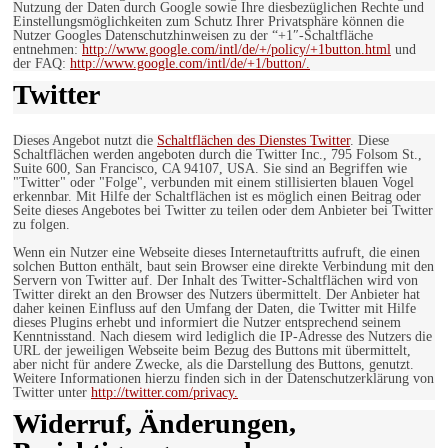
Nutzung der Daten durch Google sowie Ihre diesbezüglichen Rechte und
Einstellungsmöglichkeiten zum Schutz Ihrer Privatsphäre können die
Nutzer Googles Datenschutzhinweisen zu der “+1″-Schaltfläche
entnehmen:
http://www.google.com/intl/de/+/policy/+1button.html
und
der FAQ:
http://www.google.com/intl/de/+1/button/.
Twitter
Dieses Angebot nutzt die
Schaltflächen des Dienstes Twitter
. Diese
Schaltflächen werden angeboten durch die Twitter Inc., 795 Folsom St.,
Suite 600, San Francisco, CA 94107, USA. Sie sind an Begriffen wie
"Twitter" oder "Folge", verbunden mit einem stillisierten blauen Vogel
erkennbar. Mit Hilfe der Schaltflächen ist es möglich einen Beitrag oder
Seite dieses Angebotes bei Twitter zu teilen oder dem Anbieter bei Twitter
zu folgen.
Wenn ein Nutzer eine Webseite dieses Internetauftritts aufruft, die einen
solchen Button enthält, baut sein Browser eine direkte Verbindung mit den
Servern von Twitter auf. Der Inhalt des Twitter-Schaltflächen wird von
Twitter direkt an den Browser des Nutzers übermittelt. Der Anbieter hat
daher keinen Einfluss auf den Umfang der Daten, die Twitter mit Hilfe
dieses Plugins erhebt und informiert die Nutzer entsprechend seinem
Kenntnisstand. Nach diesem wird lediglich die IP-Adresse des Nutzers die
URL der jeweiligen Webseite beim Bezug des Buttons mit übermittelt,
aber nicht für andere Zwecke, als die Darstellung des Buttons, genutzt.
Weitere Informationen hierzu finden sich in der Datenschutzerklärung von
Twitter unter
http://twitter.com/privacy.
Widerruf, Änderungen,