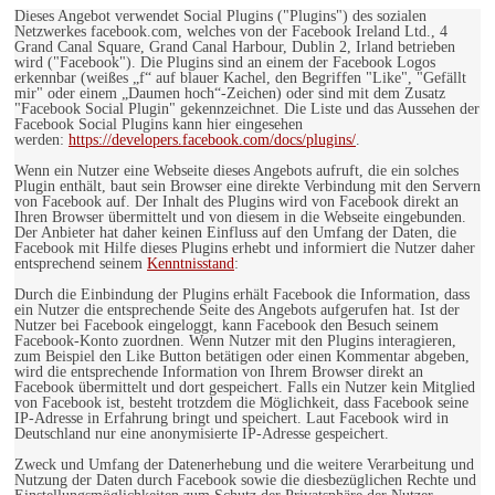
Dieses Angebot verwendet Social Plugins ("Plugins") des sozialen
Netzwerkes facebook.com, welches von der Facebook Ireland Ltd., 4
Grand Canal Square, Grand Canal Harbour, Dublin 2, Irland betrieben
wird ("Facebook"). Die Plugins sind an einem der Facebook Logos
erkennbar (weißes „f“ auf blauer Kachel, den Begriffen "Like", "Gefällt
mir" oder einem „Daumen hoch“-Zeichen) oder sind mit dem Zusatz
"Facebook Social Plugin" gekennzeichnet. Die Liste und das Aussehen der
Facebook Social Plugins kann hier eingesehen
werden:
https://developers.facebook.com/docs/plugins/
.
Wenn ein Nutzer eine Webseite dieses Angebots aufruft, die ein solches
Plugin enthält, baut sein Browser eine direkte Verbindung mit den Servern
von Facebook auf. Der Inhalt des Plugins wird von Facebook direkt an
Ihren Browser übermittelt und von diesem in die Webseite eingebunden.
Der Anbieter hat daher keinen Einfluss auf den Umfang der Daten, die
Facebook mit Hilfe dieses Plugins erhebt und informiert die Nutzer daher
entsprechend seinem
Kenntnisstand
:
Durch die Einbindung der Plugins erhält Facebook die Information, dass
ein Nutzer die entsprechende Seite des Angebots aufgerufen hat. Ist der
Nutzer bei Facebook eingeloggt, kann Facebook den Besuch seinem
Facebook-Konto zuordnen. Wenn Nutzer mit den Plugins interagieren,
zum Beispiel den Like Button betätigen oder einen Kommentar abgeben,
wird die entsprechende Information von Ihrem Browser direkt an
Facebook übermittelt und dort gespeichert. Falls ein Nutzer kein Mitglied
von Facebook ist, besteht trotzdem die Möglichkeit, dass Facebook seine
IP-Adresse in Erfahrung bringt und speichert. Laut Facebook wird in
Deutschland nur eine anonymisierte IP-Adresse gespeichert.
Zweck und Umfang der Datenerhebung und die weitere Verarbeitung und
Nutzung der Daten durch Facebook sowie die diesbezüglichen Rechte und