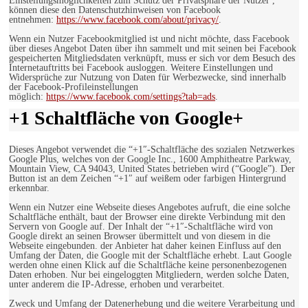
Einstellungsmöglichkeiten zum Schutz der Privatsphäre der Nutzer ,
können diese den Datenschutzhinweisen von Facebook
entnehmen:
https://www.facebook.com/about/privacy/
.
Wenn ein Nutzer Facebookmitglied ist und nicht möchte, dass Facebook
über dieses Angebot Daten über ihn sammelt und mit seinen bei Facebook
gespeicherten Mitgliedsdaten verknüpft, muss er sich vor dem Besuch des
Internetauftritts bei Facebook ausloggen. Weitere Einstellungen und
Widersprüche zur Nutzung von Daten für Werbezwecke, sind innerhalb
der Facebook-Profileinstellungen
möglich:
https://www.facebook.com/settings?tab=ads
.
+1 Schaltfläche von Google+
Dieses Angebot verwendet die “+1″-Schaltfläche des sozialen Netzwerkes
Google Plus, welches von der Google Inc., 1600 Amphitheatre Parkway,
Mountain View, CA 94043, United States betrieben wird (“Google”). Der
Button ist an dem Zeichen “+1″ auf weißem oder farbigen Hintergrund
erkennbar.
Wenn ein Nutzer eine Webseite dieses Angebotes aufruft, die eine solche
Schaltfläche enthält, baut der Browser eine direkte Verbindung mit den
Servern von Google auf. Der Inhalt der “+1″-Schaltfläche wird von
Google direkt an seinen Browser übermittelt und von diesem in die
Webseite eingebunden. der Anbieter hat daher keinen Einfluss auf den
Umfang der Daten, die Google mit der Schaltfläche erhebt. Laut Google
werden ohne einen Klick auf die Schaltfläche keine personenbezogenen
Daten erhoben. Nur bei eingeloggten Mitgliedern, werden solche Daten,
unter anderem die IP-Adresse, erhoben und verarbeitet.
Zweck und Umfang der Datenerhebung und die weitere Verarbeitung und