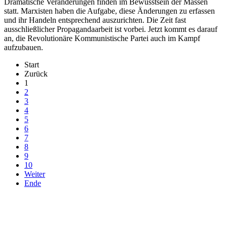
Dramatische Veränderungen finden im Bewusstsein der Massen
statt. Marxisten haben die Aufgabe, diese Änderungen zu erfassen
und ihr Handeln entsprechend auszurichten. Die Zeit fast
ausschließlicher Propagandaarbeit ist vorbei. Jetzt kommt es darauf
an, die Revolutionäre Kommunistische Partei auch im Kampf
aufzubauen.
Start
Zurück
1
2
3
4
5
6
7
8
9
10
Weiter
Ende
derfunke.de verwendet Cookies!
Hiermit stimmen Sie der weiteren Nutzung unserer Seite und der