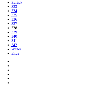
Zurück
333
334
335
336
337
338
339
340
341
342
Weiter
Ende
Auf Facebook folgen
Bei Twitter teilen
Instagram
Auf Youtube folgen
der funke - Shop
marxist.com
derfunke.de verwendet Cookies!
Hiermit stimmen Sie der weiteren Nutzung unserer Seite und der V