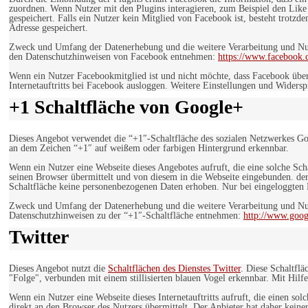
zuordnen. Wenn Nutzer mit den Plugins interagieren, zum Beispiel den Like
gespeichert. Falls ein Nutzer kein Mitglied von Facebook ist, besteht trotz
Adresse gespeichert.
Zweck und Umfang der Datenerhebung und die weitere Verarbeitung und Nutz
den Datenschutzhinweisen von Facebook entnehmen:
https://www.facebook.
Wenn ein Nutzer Facebookmitglied ist und nicht möchte, dass Facebook über
Internetauftritts bei Facebook ausloggen. Weitere Einstellungen und Wider
+1 Schaltfläche von Google+
Dieses Angebot verwendet die “+1″-Schaltfläche des sozialen Netzwerkes Go
an dem Zeichen “+1″ auf weißem oder farbigen Hintergrund erkennbar.
Wenn ein Nutzer eine Webseite dieses Angebotes aufruft, die eine solche Sch
seinen Browser übermittelt und von diesem in die Webseite eingebunden. der
Schaltfläche keine personenbezogenen Daten erhoben. Nur bei eingeloggten M
Zweck und Umfang der Datenerhebung und die weitere Verarbeitung und Nut
Datenschutzhinweisen zu der “+1″-Schaltfläche entnehmen:
http://www.goog
Twitter
Dieses Angebot nutzt die
Schaltflächen des Dienstes Twitter
. Diese Schaltfl
"Folge", verbunden mit einem stillisierten blauen Vogel erkennbar. Mit Hilfe
Wenn ein Nutzer eine Webseite dieses Internetauftritts aufruft, die einen so
direkt an den Browser des Nutzers übermittelt. Der Anbieter hat daher keine