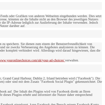
-Feeds oder Grafiken von anderen Webseiten eingebunden werden. Dies setzt
esse, könnten sie die Inhalte nicht an den Browser des jeweiligen Nutzers
r die IP-Adresse lediglich zur Auslieferung der Inhalte verwenden. Jedoch
 Nutzer darüber auf.
en zu speichern. Sie dienen zum einem der Benutzerfreundlichkeit von
 und sie zwecks Verbesserung des Angebotes analysieren zu können. Die
er komplett verhindert wird. Allerdings wird darauf hingewiesen, dass die
/www.youronlinechoices.com/uk/your-ad-choices/
verwalten.
e, Grand Canal Harbour, Dublin 2, Irland betrieben wird ("Facebook"). Die
en) oder sind mit dem Zusatz "Facebook Social Plugin" gekennzeichnet. Die
ebook auf. Der Inhalt des Plugins wird von Facebook direkt an Ihren
e dieses Plugins erhebt und informiert die Nutzer daher entsprechend
 bei Facebook eingeloggt, kann Facebook den Besuch seinem Facebook-Konto