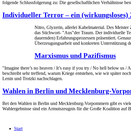
folgende Schlussfolgerung zu: Die gesellschaftlichen Verhältnisse b
Individueller Terror – ein (wirkungsloses
Nitro, Glyzerin, allerlei Kabelmaterial. Des Meister 
das Stichwort- "Aus"der Traum. Der individuelle Ter
dauernden) Erfahrungsprozessen präsentiert. Genauso 
Überzeugungsarbeit und konkreten Unterstützung d
Marxismus und Pazifismus
"Imagine there’s no heaven / It’s easy if you try / No hell below us 
beschreibt sehr treffend, warum Kriege entstehen, wie wir später noc
Lenin und Trotzki nachschlagen.
Wahlen in Berlin und Mecklenburg-Vorpo
Bei den Wahlen in Berlin und Mecklenburg-Vorpommern gibt es viele 
Wahlergebnisse sind ein Armutszeugnis für die Große Koalition auf B
Start