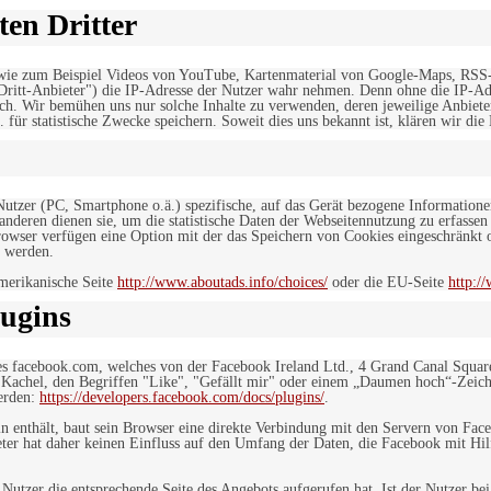
en Dritter
, wie zum Beispiel Videos von YouTube, Kartenmaterial von Google-Maps, RSS
"Dritt-Anbieter") die IP-Adresse der Nutzer wahr nehmen. Denn ohne die IP-Adr
rlich. Wir bemühen uns nur solche Inhalte zu verwenden, deren jeweilige Anbiete
. für statistische Zwecke speichern. Soweit dies uns bekannt ist, klären wir die
 Nutzer (PC, Smartphone o.ä.) spezifische, auf das Gerät bezogene Information
deren dienen sie, um die statistische Daten der Webseitennutzung zu erfassen
owser verfügen eine Option mit der das Speichern von Cookies eingeschränkt od
 werden.
merikanische Seite
http://www.aboutads.info/choices/
oder die EU-Seite
http:/
ugins
es facebook.com, welches von der Facebook Ireland Ltd., 4 Grand Canal Squar
r Kachel, den Begriffen "Like", "Gefällt mir" oder einem „Daumen hoch“-Zeich
werden:
https://developers.facebook.com/docs/plugins/
.
in enthält, baut sein Browser eine direkte Verbindung mit den Servern von Fac
er hat daher keinen Einfluss auf den Umfang der Daten, die Facebook mit Hilf
n Nutzer die entsprechende Seite des Angebots aufgerufen hat. Ist der Nutzer