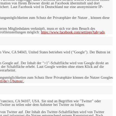
rmation von Ihrem Browser direkt an Facebook übermittelt und dort
eichert. Laut Facebook wird in Deutschland nur eine anonymisierte IP-
ungsmöglichkeiten zum Schutz der Privatsphäre der Nutzer , können diese
rten Mitgliedsdaten verknüpft, muss er sich vor dem Besuch des
rofileinstellungen möglich:
https://www.facebook.com/settings?tab=ads
.
 View, CA 94043, United States betrieben wird (“Google”). Der Button ist
on Google auf. Der Inhalt der “+1″-Schaltfläche wird von Google direkt an
 der Schaltfläche erhebt. Laut Google werden ohne einen Klick auf die
erarbeitet.
ngsmöglichkeiten zum Schutz Ihrer Privatsphäre können die Nutzer Googles
l/de/+1/button/.
 Francisco, CA 94107, USA. Sie sind an Begriffen wie "Twitter" oder
 Twitter zu teilen oder dem Anbieter bei Twitter zu folgen.
 von Twitter auf. Der Inhalt des Twitter-Schaltflächen wird von Twitter
ebt und informiert die Nutzer entsprechend seinem Kenntnisstand. Nach