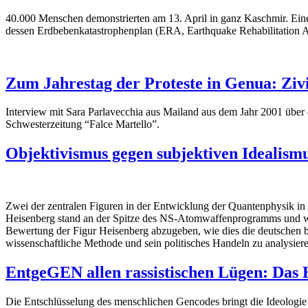
40.000 Menschen demonstrierten am 13. April in ganz Kaschmir. Eine
dessen Erdbebenkatastrophenplan (ERA, Earthquake Rehabilitation Ag
Zum Jahrestag der Proteste in Genua: Zi
Interview mit Sara Parlavecchia aus Mailand aus dem Jahr 2001 über 
Schwesterzeitung “Falce Martello”.
Objektivismus gegen subjektiven Idealism
Zwei der zentralen Figuren in der Entwicklung der Quantenphysik in 
Heisenberg stand an der Spitze des NS-Atomwaffenprogramms und wol
Bewertung der Figur Heisenberg abzugeben, wie dies die deutschen bü
wissenschaftliche Methode und sein politisches Handeln zu analysier
EntgeGEN allen rassistischen Lügen: Da
Die Entschlüsselung des menschlichen Gencodes bringt die Ideologie