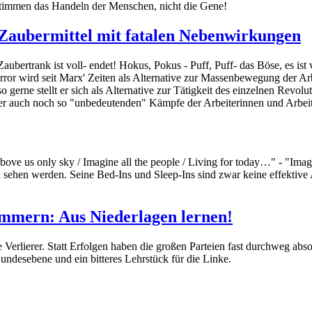
estimmen das Handeln der Menschen, nicht die Gene!
) Zaubermittel mit fatalen Nebenwirkungen
Zaubertrank ist voll- endet! Hokus, Pokus - Puff, Puff- das Böse, es ist
ror wird seit Marx' Zeiten als Alternative zur Massenbewegung der Arb
gerne stellt er sich als Alternative zur Tätigkeit des einzelnen Revolut
er auch noch so "unbedeutenden" Kämpfe der Arbeiterinnen und Arbe
/ Above us only sky / Imagine all the people / Living for today…" - "I
h sehen werden. Seine Bed-Ins und Sleep-Ins sind zwar keine effektive
mmern: Aus Niederlagen lernen!
Verlierer. Statt Erfolgen haben die großen Parteien fast durchweg ab
undesebene und ein bitteres Lehrstück für die Linke.