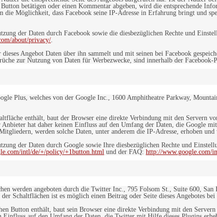
 Button betätigen oder einen Kommentar abgeben, wird die entsprechende Info
dem die Möglichkeit, dass Facebook seine IP-Adresse in Erfahrung bringt und sp
ung der Daten durch Facebook sowie die diesbezüglichen Rechte und Einstell
com/about/privacy/
.
 dieses Angebot Daten über ihn sammelt und mit seinen bei Facebook gespeiche
sprüche zur Nutzung von Daten für Werbezwecke, sind innerhalb der Facebook-P
ogle Plus, welches von der Google Inc., 1600 Amphitheatre Parkway, Mountain
altfläche enthält, baut der Browser eine direkte Verbindung mit den Servern v
 Anbieter hat daher keinen Einfluss auf den Umfang der Daten, die Google mit
itgliedern, werden solche Daten, unter anderem die IP-Adresse, erhoben und v
zung der Daten durch Google sowie Ihre diesbezüglichen Rechte und Einstellu
le.com/intl/de/+/policy/+1button.html
und der FAQ:
http://www.google.com/int
ächen werden angeboten durch die Twitter Inc., 795 Folsom St., Suite 600, San
 der Schaltflächen ist es möglich einen Beitrag oder Seite dieses Angebotes bei
lchen Button enthält, baut sein Browser eine direkte Verbindung mit den Servern
n Einfluss auf den Umfang der Daten, die Twitter mit Hilfe dieses Plugins erh