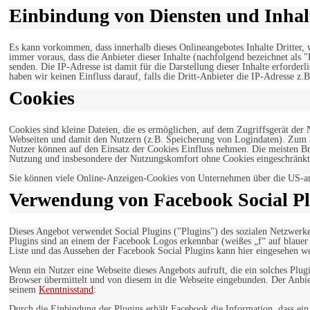
Einbindung von Diensten und Inhalt
Es kann vorkommen, dass innerhalb dieses Onlineangebotes Inhalte Dritter
immer voraus, dass die Anbieter dieser Inhalte (nachfolgend bezeichnet als 
senden. Die IP-Adresse ist damit für die Darstellung dieser Inhalte erforde
haben wir keinen Einfluss darauf, falls die Dritt-Anbieter die IP-Adresse z.B
Cookies
Cookies sind kleine Dateien, die es ermöglichen, auf dem Zugriffsgerät der
Webseiten und damit den Nutzern (z.B. Speicherung von Logindaten). Zum an
Nutzer können auf den Einsatz der Cookies Einfluss nehmen. Die meisten Br
Nutzung und insbesondere der Nutzungskomfort ohne Cookies eingeschränkt
Sie können viele Online-Anzeigen-Cookies von Unternehmen über die US-a
Verwendung von Facebook Social Pl
Dieses Angebot verwendet Social Plugins ("Plugins") des sozialen Netzwerk
Plugins sind an einem der Facebook Logos erkennbar (weißes „f“ auf blaue
Liste und das Aussehen der Facebook Social Plugins kann hier eingesehen 
Wenn ein Nutzer eine Webseite dieses Angebots aufruft, die ein solches Plug
Browser übermittelt und von diesem in die Webseite eingebunden. Der Anbiet
seinem
Kenntnisstand
:
Durch die Einbindung der Plugins erhält Facebook die Information, dass ei