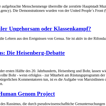
 aufgebrachte Menschenmenge überrollte die zerstörte Hauptstadt Muza
ency). Die Demonstrationen wurden von der United People´s Front (UPF
viler Ungehorsam oder Klassenkampf?
die Lehren aus den Ereignissen von Genua. Sie ist aktiv in der Rifond
us: Die Heisenberg-Debatte
der ersten Hälfte des 20. Jahrhunderts, Heisenberg und Bohr, lassen 
lte Bohr - wenn erfolglos - zur Mitarbeit am Rüstungsprogramm der 
rgerlichen Kommentatoren tun, ist es die Aufgabe von MarxistInnen di
en.
s Human Genom Project
 des Rassimus, die durch pseudowissenschafltiche Genuntersuchungen g