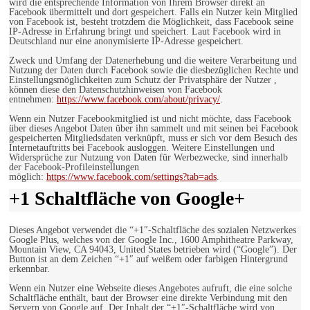
wird die entsprechende Information von Ihrem Browser direkt an
Facebook übermittelt und dort gespeichert. Falls ein Nutzer kein Mitglied
von Facebook ist, besteht trotzdem die Möglichkeit, dass Facebook seine
IP-Adresse in Erfahrung bringt und speichert. Laut Facebook wird in
Deutschland nur eine anonymisierte IP-Adresse gespeichert.
Zweck und Umfang der Datenerhebung und die weitere Verarbeitung und
Nutzung der Daten durch Facebook sowie die diesbezüglichen Rechte und
Einstellungsmöglichkeiten zum Schutz der Privatsphäre der Nutzer ,
können diese den Datenschutzhinweisen von Facebook
entnehmen:
https://www.facebook.com/about/privacy/
.
Wenn ein Nutzer Facebookmitglied ist und nicht möchte, dass Facebook
über dieses Angebot Daten über ihn sammelt und mit seinen bei Facebook
gespeicherten Mitgliedsdaten verknüpft, muss er sich vor dem Besuch des
Internetauftritts bei Facebook ausloggen. Weitere Einstellungen und
Widersprüche zur Nutzung von Daten für Werbezwecke, sind innerhalb
der Facebook-Profileinstellungen
möglich:
https://www.facebook.com/settings?tab=ads
.
+1 Schaltfläche von Google+
Dieses Angebot verwendet die “+1″-Schaltfläche des sozialen Netzwerkes
Google Plus, welches von der Google Inc., 1600 Amphitheatre Parkway,
Mountain View, CA 94043, United States betrieben wird (“Google”). Der
Button ist an dem Zeichen “+1″ auf weißem oder farbigen Hintergrund
erkennbar.
Wenn ein Nutzer eine Webseite dieses Angebotes aufruft, die eine solche
Schaltfläche enthält, baut der Browser eine direkte Verbindung mit den
Servern von Google auf. Der Inhalt der “+1″-Schaltfläche wird von