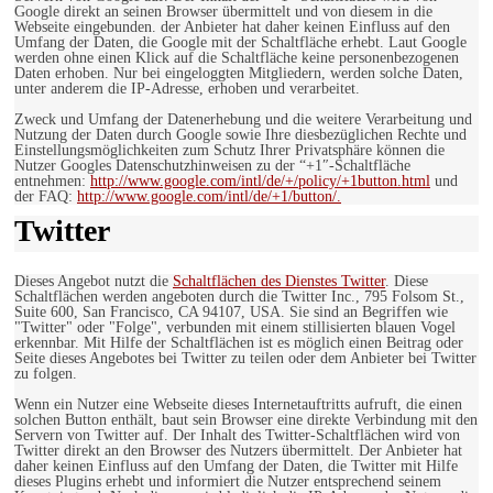
Google direkt an seinen Browser übermittelt und von diesem in die
Webseite eingebunden. der Anbieter hat daher keinen Einfluss auf den
Umfang der Daten, die Google mit der Schaltfläche erhebt. Laut Google
werden ohne einen Klick auf die Schaltfläche keine personenbezogenen
Daten erhoben. Nur bei eingeloggten Mitgliedern, werden solche Daten,
unter anderem die IP-Adresse, erhoben und verarbeitet.
Zweck und Umfang der Datenerhebung und die weitere Verarbeitung und
Nutzung der Daten durch Google sowie Ihre diesbezüglichen Rechte und
Einstellungsmöglichkeiten zum Schutz Ihrer Privatsphäre können die
Nutzer Googles Datenschutzhinweisen zu der “+1″-Schaltfläche
entnehmen:
http://www.google.com/intl/de/+/policy/+1button.html
und
der FAQ:
http://www.google.com/intl/de/+1/button/.
Twitter
Dieses Angebot nutzt die
Schaltflächen des Dienstes Twitter
. Diese
Schaltflächen werden angeboten durch die Twitter Inc., 795 Folsom St.,
Suite 600, San Francisco, CA 94107, USA. Sie sind an Begriffen wie
"Twitter" oder "Folge", verbunden mit einem stillisierten blauen Vogel
erkennbar. Mit Hilfe der Schaltflächen ist es möglich einen Beitrag oder
Seite dieses Angebotes bei Twitter zu teilen oder dem Anbieter bei Twitter
zu folgen.
Wenn ein Nutzer eine Webseite dieses Internetauftritts aufruft, die einen
solchen Button enthält, baut sein Browser eine direkte Verbindung mit den
Servern von Twitter auf. Der Inhalt des Twitter-Schaltflächen wird von
Twitter direkt an den Browser des Nutzers übermittelt. Der Anbieter hat
daher keinen Einfluss auf den Umfang der Daten, die Twitter mit Hilfe
dieses Plugins erhebt und informiert die Nutzer entsprechend seinem