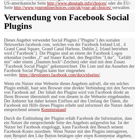
US-amerikanische Seite
http://www.aboutads.info/choices/
oder die EU-
Seite
http://www.youronlinechoices.com/uk/your-ad-choices/
verwalten.
Verwendung von Facebook Social
Plugins
Dieses Angebot verwendet Social Plugins ("Plugins") des sozialen
Netzwerkes facebook.com, welches von der Facebook Ireland Ltd., 4
Grand Canal Square, Grand Canal Harbour, Dublin 2, Irland betrieben
wird ("Facebook"). Die Plugins sind an einem der Facebook Logos
erkennbar (weißes „f“ auf blauer Kachel, den Begriffen "Like", "Gefällt
mir" oder einem „Daumen hoch“-Zeichen) oder sind mit dem Zusatz
"Facebook Social Plugin" gekennzeichnet. Die Liste und das Aussehen der
Facebook Social Plugins kann hier eingesehen
werden:
https://developers.facebook.com/docs/plugins/
.
Wenn ein Nutzer eine Webseite dieses Angebots aufruft, die ein solches
Plugin enthält, baut sein Browser eine direkte Verbindung mit den Servern
von Facebook auf. Der Inhalt des Plugins wird von Facebook direkt an
Ihren Browser übermittelt und von diesem in die Webseite eingebunden.
Der Anbieter hat daher keinen Einfluss auf den Umfang der Daten, die
Facebook mit Hilfe dieses Plugins erhebt und informiert die Nutzer daher
entsprechend seinem
Kenntnisstand
:
Durch die Einbindung der Plugins erhält Facebook die Information, dass
ein Nutzer die entsprechende Seite des Angebots aufgerufen hat. Ist der
Nutzer bei Facebook eingeloggt, kann Facebook den Besuch seinem
Facebook-Konto zuordnen. Wenn Nutzer mit den Plugins interagieren,
zum Beispiel den Like Button betätigen oder einen Kommentar abgeben,