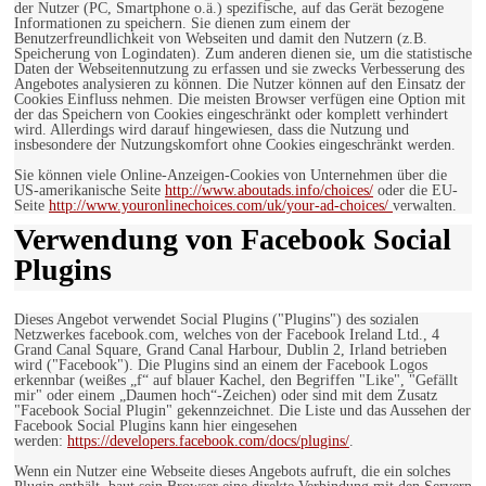
der Nutzer (PC, Smartphone o.ä.) spezifische, auf das Gerät bezogene
Informationen zu speichern. Sie dienen zum einem der
Benutzerfreundlichkeit von Webseiten und damit den Nutzern (z.B.
Speicherung von Logindaten). Zum anderen dienen sie, um die statistische
Daten der Webseitennutzung zu erfassen und sie zwecks Verbesserung des
Angebotes analysieren zu können. Die Nutzer können auf den Einsatz der
Cookies Einfluss nehmen. Die meisten Browser verfügen eine Option mit
der das Speichern von Cookies eingeschränkt oder komplett verhindert
wird. Allerdings wird darauf hingewiesen, dass die Nutzung und
insbesondere der Nutzungskomfort ohne Cookies eingeschränkt werden.
Sie können viele Online-Anzeigen-Cookies von Unternehmen über die
US-amerikanische Seite
http://www.aboutads.info/choices/
oder die EU-
Seite
http://www.youronlinechoices.com/uk/your-ad-choices/
verwalten.
Verwendung von Facebook Social
Plugins
Dieses Angebot verwendet Social Plugins ("Plugins") des sozialen
Netzwerkes facebook.com, welches von der Facebook Ireland Ltd., 4
Grand Canal Square, Grand Canal Harbour, Dublin 2, Irland betrieben
wird ("Facebook"). Die Plugins sind an einem der Facebook Logos
erkennbar (weißes „f“ auf blauer Kachel, den Begriffen "Like", "Gefällt
mir" oder einem „Daumen hoch“-Zeichen) oder sind mit dem Zusatz
"Facebook Social Plugin" gekennzeichnet. Die Liste und das Aussehen der
Facebook Social Plugins kann hier eingesehen
werden:
https://developers.facebook.com/docs/plugins/
.
Wenn ein Nutzer eine Webseite dieses Angebots aufruft, die ein solches