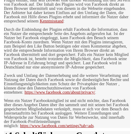
Plugin enthält, baut sein Browser eine direkte Verbindung mit den Servern
von Facebook auf. Der Inhalt des Plugins wird von Facebook direkt an
Ihren Browser übermittelt und von diesem in die Webseite eingebunden.
Der Anbieter hat daher keinen Einfluss auf den Umfang der Daten, die
Facebook mit Hilfe dieses Plugins erhebt und informiert die Nutzer daher
entsprechend seinem
Kenntnisstand
:
Durch die Einbindung der Plugins erhält Facebook die Information, dass
ein Nutzer die entsprechende Seite des Angebots aufgerufen hat. Ist der
Nutzer bei Facebook eingeloggt, kann Facebook den Besuch seinem
Facebook-Konto zuordnen. Wenn Nutzer mit den Plugins interagieren,
zum Beispiel den Like Button betätigen oder einen Kommentar abgeben,
wird die entsprechende Information von Ihrem Browser direkt an
Facebook übermittelt und dort gespeichert. Falls ein Nutzer kein Mitglied
von Facebook ist, besteht trotzdem die Möglichkeit, dass Facebook seine
IP-Adresse in Erfahrung bringt und speichert. Laut Facebook wird in
Deutschland nur eine anonymisierte IP-Adresse gespeichert.
Zweck und Umfang der Datenerhebung und die weitere Verarbeitung und
Nutzung der Daten durch Facebook sowie die diesbezüglichen Rechte und
Einstellungsmöglichkeiten zum Schutz der Privatsphäre der Nutzer ,
können diese den Datenschutzhinweisen von Facebook
entnehmen:
https://www.facebook.com/about/privacy/
.
Wenn ein Nutzer Facebookmitglied ist und nicht möchte, dass Facebook
über dieses Angebot Daten über ihn sammelt und mit seinen bei Facebook
gespeicherten Mitgliedsdaten verknüpft, muss er sich vor dem Besuch des
Internetauftritts bei Facebook ausloggen. Weitere Einstellungen und
Widersprüche zur Nutzung von Daten für Werbezwecke, sind innerhalb
der Facebook-Profileinstellungen
möglich:
https://www.facebook.com/settings?tab=ads
.