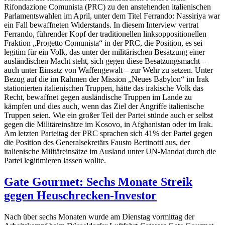
Rifondazione Comunista (PRC) zu den anstehenden italienischen
Parlamentswahlen im April, unter dem Titel Ferrando: Nassiriya war
ein Fall bewaffneten Widerstands. In diesem Interview vertrat
Ferrando, führender Kopf der traditionellen linksoppositionellen
Fraktion „Progetto Comunista“ in der PRC, die Position, es sei
legitim für ein Volk, das unter der militärischen Besatzung einer
ausländischen Macht steht, sich gegen diese Besatzungsmacht –
auch unter Einsatz von Waffengewalt – zur Wehr zu setzen. Unter
Bezug auf die im Rahmen der Mission „Neues Babylon“ im Irak
stationierten italienischen Truppen, hätte das irakische Volk das
Recht, bewaffnet gegen ausländische Truppen im Lande zu
kämpfen und dies auch, wenn das Ziel der Angriffe italienische
Truppen seien. Wie ein großer Teil der Partei stünde auch er selbst
gegen die Militäreinsätze im Kosovo, in Afghanistan oder im Irak.
Am letzten Parteitag der PRC sprachen sich 41% der Partei gegen
die Position des Generalsekretärs Fausto Bertinotti aus, der
italienische Militäreinsätze im Ausland unter UN-Mandat durch die
Partei legitimieren lassen wollte.
Gate Gourmet: Sechs Monate Streik
gegen Heuschrecken-Investor
Nach über sechs Monaten wurde am Dienstag vormittag der