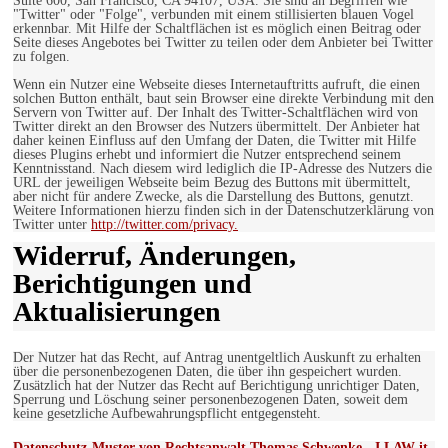
Suite 600, San Francisco, CA 94107, USA. Sie sind an Begriffen wie
"Twitter" oder "Folge", verbunden mit einem stillisierten blauen Vogel
erkennbar. Mit Hilfe der Schaltflächen ist es möglich einen Beitrag oder
Seite dieses Angebotes bei Twitter zu teilen oder dem Anbieter bei Twitter
zu folgen.
Wenn ein Nutzer eine Webseite dieses Internetauftritts aufruft, die einen
solchen Button enthält, baut sein Browser eine direkte Verbindung mit den
Servern von Twitter auf. Der Inhalt des Twitter-Schaltflächen wird von
Twitter direkt an den Browser des Nutzers übermittelt. Der Anbieter hat
daher keinen Einfluss auf den Umfang der Daten, die Twitter mit Hilfe
dieses Plugins erhebt und informiert die Nutzer entsprechend seinem
Kenntnisstand. Nach diesem wird lediglich die IP-Adresse des Nutzers die
URL der jeweiligen Webseite beim Bezug des Buttons mit übermittelt,
aber nicht für andere Zwecke, als die Darstellung des Buttons, genutzt.
Weitere Informationen hierzu finden sich in der Datenschutzerklärung von
Twitter unter
http://twitter.com/privacy.
Widerruf, Änderungen,
Berichtigungen und
Aktualisierungen
Der Nutzer hat das Recht, auf Antrag unentgeltlich Auskunft zu erhalten
über die personenbezogenen Daten, die über ihn gespeichert wurden.
Zusätzlich hat der Nutzer das Recht auf Berichtigung unrichtiger Daten,
Sperrung und Löschung seiner personenbezogenen Daten, soweit dem
keine gesetzliche Aufbewahrungspflicht entgegensteht.
Datenschutz-Muster von Rechtsanwalt Thomas Schwenke - I LAW it