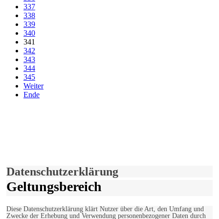
337
338
339
340
341
342
343
344
345
Weiter
Ende
derfunke.de verwendet Cookies!
Hiermit stimmen Sie der weiteren Nutzung unserer Seite und der
Verwendung von Cookies zu.
Mehr erfahren
Einverstanden!
Datenschutzerklärung
Geltungsbereich
Diese Datenschutzerklärung klärt Nutzer über die Art, den Umfang und
Zwecke der Erhebung und Verwendung personenbezogener Daten durch