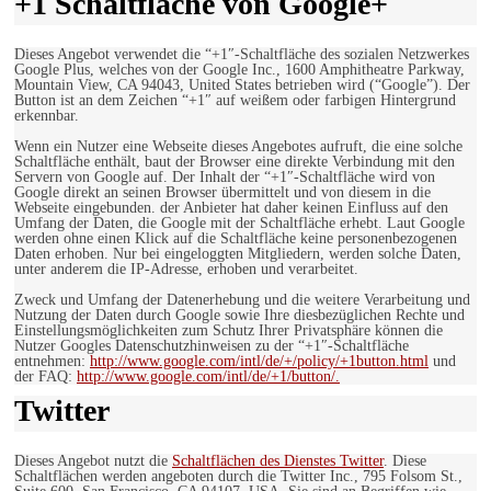
+1 Schaltfläche von Google+
Dieses Angebot verwendet die “+1″-Schaltfläche des sozialen Netzwerkes
Google Plus, welches von der Google Inc., 1600 Amphitheatre Parkway,
Mountain View, CA 94043, United States betrieben wird (“Google”). Der
Button ist an dem Zeichen “+1″ auf weißem oder farbigen Hintergrund
erkennbar.
Wenn ein Nutzer eine Webseite dieses Angebotes aufruft, die eine solche
Schaltfläche enthält, baut der Browser eine direkte Verbindung mit den
Servern von Google auf. Der Inhalt der “+1″-Schaltfläche wird von
Google direkt an seinen Browser übermittelt und von diesem in die
Webseite eingebunden. der Anbieter hat daher keinen Einfluss auf den
Umfang der Daten, die Google mit der Schaltfläche erhebt. Laut Google
werden ohne einen Klick auf die Schaltfläche keine personenbezogenen
Daten erhoben. Nur bei eingeloggten Mitgliedern, werden solche Daten,
unter anderem die IP-Adresse, erhoben und verarbeitet.
Zweck und Umfang der Datenerhebung und die weitere Verarbeitung und
Nutzung der Daten durch Google sowie Ihre diesbezüglichen Rechte und
Einstellungsmöglichkeiten zum Schutz Ihrer Privatsphäre können die
Nutzer Googles Datenschutzhinweisen zu der “+1″-Schaltfläche
entnehmen:
http://www.google.com/intl/de/+/policy/+1button.html
und
der FAQ:
http://www.google.com/intl/de/+1/button/.
Twitter
Dieses Angebot nutzt die
Schaltflächen des Dienstes Twitter
. Diese
Schaltflächen werden angeboten durch die Twitter Inc., 795 Folsom St.,