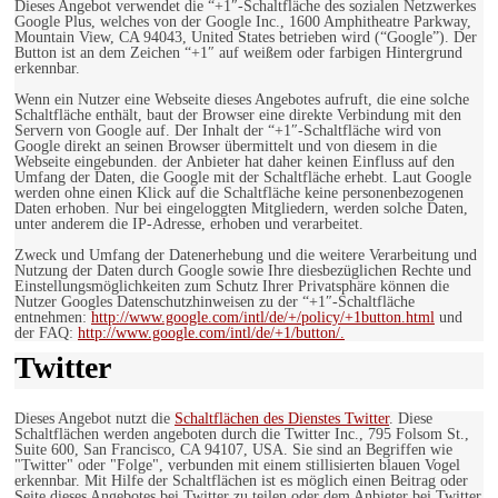
Dieses Angebot verwendet die “+1″-Schaltfläche des sozialen Netzwerkes
Google Plus, welches von der Google Inc., 1600 Amphitheatre Parkway,
Mountain View, CA 94043, United States betrieben wird (“Google”). Der
Button ist an dem Zeichen “+1″ auf weißem oder farbigen Hintergrund
erkennbar.
Wenn ein Nutzer eine Webseite dieses Angebotes aufruft, die eine solche
Schaltfläche enthält, baut der Browser eine direkte Verbindung mit den
Servern von Google auf. Der Inhalt der “+1″-Schaltfläche wird von
Google direkt an seinen Browser übermittelt und von diesem in die
Webseite eingebunden. der Anbieter hat daher keinen Einfluss auf den
Umfang der Daten, die Google mit der Schaltfläche erhebt. Laut Google
werden ohne einen Klick auf die Schaltfläche keine personenbezogenen
Daten erhoben. Nur bei eingeloggten Mitgliedern, werden solche Daten,
unter anderem die IP-Adresse, erhoben und verarbeitet.
Zweck und Umfang der Datenerhebung und die weitere Verarbeitung und
Nutzung der Daten durch Google sowie Ihre diesbezüglichen Rechte und
Einstellungsmöglichkeiten zum Schutz Ihrer Privatsphäre können die
Nutzer Googles Datenschutzhinweisen zu der “+1″-Schaltfläche
entnehmen:
http://www.google.com/intl/de/+/policy/+1button.html
und
der FAQ:
http://www.google.com/intl/de/+1/button/.
Twitter
Dieses Angebot nutzt die
Schaltflächen des Dienstes Twitter
. Diese
Schaltflächen werden angeboten durch die Twitter Inc., 795 Folsom St.,
Suite 600, San Francisco, CA 94107, USA. Sie sind an Begriffen wie
"Twitter" oder "Folge", verbunden mit einem stillisierten blauen Vogel
erkennbar. Mit Hilfe der Schaltflächen ist es möglich einen Beitrag oder
Seite dieses Angebotes bei Twitter zu teilen oder dem Anbieter bei Twitter