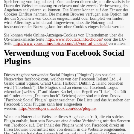
Speicherung von Logindaten). Zum anderen dienen sie, um die statistische
Daten der Webseitennutzung zu erfassen und sie zwecks Verbesserung des
Angebotes analysieren zu können. Die Nutzer können auf den Einsatz der
Cookies Einfluss nehmen. Die meisten Browser verfügen eine Option mit
der das Speichern von Cookies eingeschränkt oder komplett verhindert
wird. Allerdings wird darauf hingewiesen, dass die Nutzung und
insbesondere der Nutzungskomfort ohne Cookies eingeschränkt werden.
Sie können viele Online-Anzeigen-Cookies von Unternehmen über die
US-amerikanische Seite
http://www.aboutads.info/choices/
oder die EU-
Seite
http://www.youronlinechoices.com/uk/your-ad-choices/
verwalten.
Verwendung von Facebook Social
Plugins
Dieses Angebot verwendet Social Plugins ("Plugins") des sozialen
Netzwerkes facebook.com, welches von der Facebook Ireland Ltd., 4
Grand Canal Square, Grand Canal Harbour, Dublin 2, Irland betrieben
wird ("Facebook"). Die Plugins sind an einem der Facebook Logos
erkennbar (weißes „f“ auf blauer Kachel, den Begriffen "Like", "Gefällt
mir" oder einem „Daumen hoch“-Zeichen) oder sind mit dem Zusatz
"Facebook Social Plugin" gekennzeichnet. Die Liste und das Aussehen der
Facebook Social Plugins kann hier eingesehen
werden:
https://developers.facebook.com/docs/plugins/
.
Wenn ein Nutzer eine Webseite dieses Angebots aufruft, die ein solches
Plugin enthält, baut sein Browser eine direkte Verbindung mit den Servern
von Facebook auf. Der Inhalt des Plugins wird von Facebook direkt an
Ihren Browser übermittelt und von diesem in die Webseite eingebunden.
Der Anbieter hat daher keinen Einfluss auf den Umfang der Daten, die