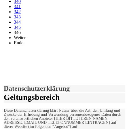
340
341
342
343
344
345
346
Weiter
Ende
derfunke.de verwendet Cookies!
Hiermit stimmen Sie der weiteren Nutzung unserer Seite und der
Verwendung von Cookies zu.
Mehr erfahren
Einverstanden!
Datenschutzerklärung
Geltungsbereich
Diese Datenschutzerklärung klärt Nutzer über die Art, den Umfang und
Zwecke der Erhebung und Verwendung personenbezogener Daten durch
den verantwortlichen Anbieter [HIER BITTE IHREN NAMEN,
ADRESSE, EMAIL UND TELEFONNUMMER EINTRAGEN] auf
dieser Website (im folgenden “Angebot”) auf.