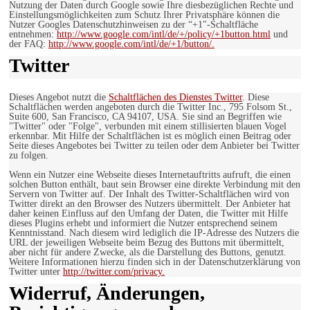
Nutzung der Daten durch Google sowie Ihre diesbezüglichen Rechte und
Einstellungsmöglichkeiten zum Schutz Ihrer Privatsphäre können die
Nutzer Googles Datenschutzhinweisen zu der “+1″-Schaltfläche
entnehmen:
http://www.google.com/intl/de/+/policy/+1button.html
und
der FAQ:
http://www.google.com/intl/de/+1/button/.
Twitter
Dieses Angebot nutzt die
Schaltflächen des Dienstes Twitter
. Diese
Schaltflächen werden angeboten durch die Twitter Inc., 795 Folsom St.,
Suite 600, San Francisco, CA 94107, USA. Sie sind an Begriffen wie
"Twitter" oder "Folge", verbunden mit einem stillisierten blauen Vogel
erkennbar. Mit Hilfe der Schaltflächen ist es möglich einen Beitrag oder
Seite dieses Angebotes bei Twitter zu teilen oder dem Anbieter bei Twitter
zu folgen.
Wenn ein Nutzer eine Webseite dieses Internetauftritts aufruft, die einen
solchen Button enthält, baut sein Browser eine direkte Verbindung mit den
Servern von Twitter auf. Der Inhalt des Twitter-Schaltflächen wird von
Twitter direkt an den Browser des Nutzers übermittelt. Der Anbieter hat
daher keinen Einfluss auf den Umfang der Daten, die Twitter mit Hilfe
dieses Plugins erhebt und informiert die Nutzer entsprechend seinem
Kenntnisstand. Nach diesem wird lediglich die IP-Adresse des Nutzers die
URL der jeweiligen Webseite beim Bezug des Buttons mit übermittelt,
aber nicht für andere Zwecke, als die Darstellung des Buttons, genutzt.
Weitere Informationen hierzu finden sich in der Datenschutzerklärung von
Twitter unter
http://twitter.com/privacy.
Widerruf, Änderungen,