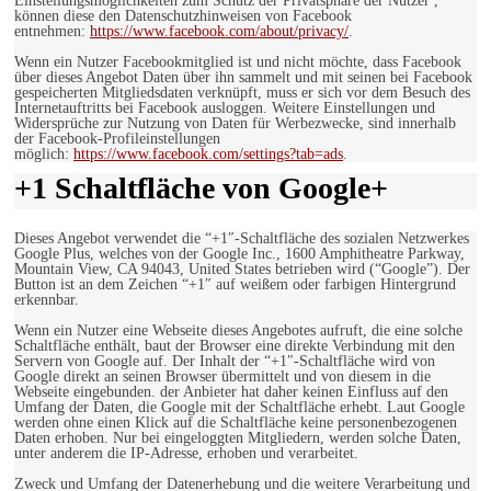
Einstellungsmöglichkeiten zum Schutz der Privatsphäre der Nutzer ,
können diese den Datenschutzhinweisen von Facebook
entnehmen:
https://www.facebook.com/about/privacy/
.
Wenn ein Nutzer Facebookmitglied ist und nicht möchte, dass Facebook
über dieses Angebot Daten über ihn sammelt und mit seinen bei Facebook
gespeicherten Mitgliedsdaten verknüpft, muss er sich vor dem Besuch des
Internetauftritts bei Facebook ausloggen. Weitere Einstellungen und
Widersprüche zur Nutzung von Daten für Werbezwecke, sind innerhalb
der Facebook-Profileinstellungen
möglich:
https://www.facebook.com/settings?tab=ads
.
+1 Schaltfläche von Google+
Dieses Angebot verwendet die “+1″-Schaltfläche des sozialen Netzwerkes
Google Plus, welches von der Google Inc., 1600 Amphitheatre Parkway,
Mountain View, CA 94043, United States betrieben wird (“Google”). Der
Button ist an dem Zeichen “+1″ auf weißem oder farbigen Hintergrund
erkennbar.
Wenn ein Nutzer eine Webseite dieses Angebotes aufruft, die eine solche
Schaltfläche enthält, baut der Browser eine direkte Verbindung mit den
Servern von Google auf. Der Inhalt der “+1″-Schaltfläche wird von
Google direkt an seinen Browser übermittelt und von diesem in die
Webseite eingebunden. der Anbieter hat daher keinen Einfluss auf den
Umfang der Daten, die Google mit der Schaltfläche erhebt. Laut Google
werden ohne einen Klick auf die Schaltfläche keine personenbezogenen
Daten erhoben. Nur bei eingeloggten Mitgliedern, werden solche Daten,
unter anderem die IP-Adresse, erhoben und verarbeitet.
Zweck und Umfang der Datenerhebung und die weitere Verarbeitung und