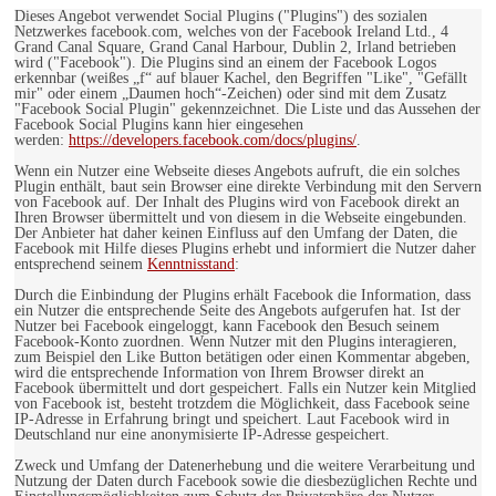
Dieses Angebot verwendet Social Plugins ("Plugins") des sozialen
Netzwerkes facebook.com, welches von der Facebook Ireland Ltd., 4
Grand Canal Square, Grand Canal Harbour, Dublin 2, Irland betrieben
wird ("Facebook"). Die Plugins sind an einem der Facebook Logos
erkennbar (weißes „f“ auf blauer Kachel, den Begriffen "Like", "Gefällt
mir" oder einem „Daumen hoch“-Zeichen) oder sind mit dem Zusatz
"Facebook Social Plugin" gekennzeichnet. Die Liste und das Aussehen der
Facebook Social Plugins kann hier eingesehen
werden:
https://developers.facebook.com/docs/plugins/
.
Wenn ein Nutzer eine Webseite dieses Angebots aufruft, die ein solches
Plugin enthält, baut sein Browser eine direkte Verbindung mit den Servern
von Facebook auf. Der Inhalt des Plugins wird von Facebook direkt an
Ihren Browser übermittelt und von diesem in die Webseite eingebunden.
Der Anbieter hat daher keinen Einfluss auf den Umfang der Daten, die
Facebook mit Hilfe dieses Plugins erhebt und informiert die Nutzer daher
entsprechend seinem
Kenntnisstand
:
Durch die Einbindung der Plugins erhält Facebook die Information, dass
ein Nutzer die entsprechende Seite des Angebots aufgerufen hat. Ist der
Nutzer bei Facebook eingeloggt, kann Facebook den Besuch seinem
Facebook-Konto zuordnen. Wenn Nutzer mit den Plugins interagieren,
zum Beispiel den Like Button betätigen oder einen Kommentar abgeben,
wird die entsprechende Information von Ihrem Browser direkt an
Facebook übermittelt und dort gespeichert. Falls ein Nutzer kein Mitglied
von Facebook ist, besteht trotzdem die Möglichkeit, dass Facebook seine
IP-Adresse in Erfahrung bringt und speichert. Laut Facebook wird in
Deutschland nur eine anonymisierte IP-Adresse gespeichert.
Zweck und Umfang der Datenerhebung und die weitere Verarbeitung und
Nutzung der Daten durch Facebook sowie die diesbezüglichen Rechte und