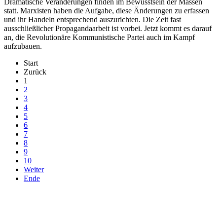
Dramatische Veränderungen finden im Bewusstsein der Massen
statt. Marxisten haben die Aufgabe, diese Änderungen zu erfassen
und ihr Handeln entsprechend auszurichten. Die Zeit fast
ausschließlicher Propagandaarbeit ist vorbei. Jetzt kommt es darauf
an, die Revolutionäre Kommunistische Partei auch im Kampf
aufzubauen.
Start
Zurück
1
2
3
4
5
6
7
8
9
10
Weiter
Ende
derfunke.de verwendet Cookies!
Hiermit stimmen Sie der weiteren Nutzung unserer Seite und der