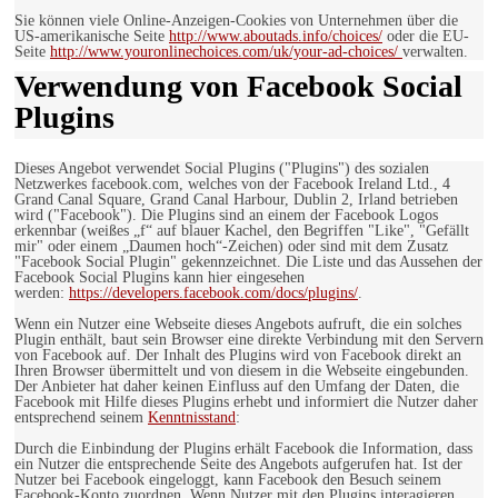
Sie können viele Online-Anzeigen-Cookies von Unternehmen über die
US-amerikanische Seite
http://www.aboutads.info/choices/
oder die EU-
Seite
http://www.youronlinechoices.com/uk/your-ad-choices/
verwalten.
Verwendung von Facebook Social
Plugins
Dieses Angebot verwendet Social Plugins ("Plugins") des sozialen
Netzwerkes facebook.com, welches von der Facebook Ireland Ltd., 4
Grand Canal Square, Grand Canal Harbour, Dublin 2, Irland betrieben
wird ("Facebook"). Die Plugins sind an einem der Facebook Logos
erkennbar (weißes „f“ auf blauer Kachel, den Begriffen "Like", "Gefällt
mir" oder einem „Daumen hoch“-Zeichen) oder sind mit dem Zusatz
"Facebook Social Plugin" gekennzeichnet. Die Liste und das Aussehen der
Facebook Social Plugins kann hier eingesehen
werden:
https://developers.facebook.com/docs/plugins/
.
Wenn ein Nutzer eine Webseite dieses Angebots aufruft, die ein solches
Plugin enthält, baut sein Browser eine direkte Verbindung mit den Servern
von Facebook auf. Der Inhalt des Plugins wird von Facebook direkt an
Ihren Browser übermittelt und von diesem in die Webseite eingebunden.
Der Anbieter hat daher keinen Einfluss auf den Umfang der Daten, die
Facebook mit Hilfe dieses Plugins erhebt und informiert die Nutzer daher
entsprechend seinem
Kenntnisstand
:
Durch die Einbindung der Plugins erhält Facebook die Information, dass
ein Nutzer die entsprechende Seite des Angebots aufgerufen hat. Ist der
Nutzer bei Facebook eingeloggt, kann Facebook den Besuch seinem
Facebook-Konto zuordnen. Wenn Nutzer mit den Plugins interagieren,