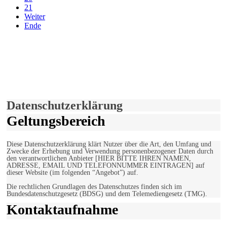
21
Weiter
Ende
derfunke.de verwendet Cookies!
Hiermit stimmen Sie der weiteren Nutzung unserer Seite und der
Verwendung von Cookies zu.
Mehr erfahren
Einverstanden!
Datenschutzerklärung
Geltungsbereich
Diese Datenschutzerklärung klärt Nutzer über die Art, den Umfang und
Zwecke der Erhebung und Verwendung personenbezogener Daten durch
den verantwortlichen Anbieter [HIER BITTE IHREN NAMEN,
ADRESSE, EMAIL UND TELEFONNUMMER EINTRAGEN] auf
dieser Website (im folgenden “Angebot”) auf.
Die rechtlichen Grundlagen des Datenschutzes finden sich im
Bundesdatenschutzgesetz (BDSG) und dem Telemediengesetz (TMG).
Kontaktaufnahme