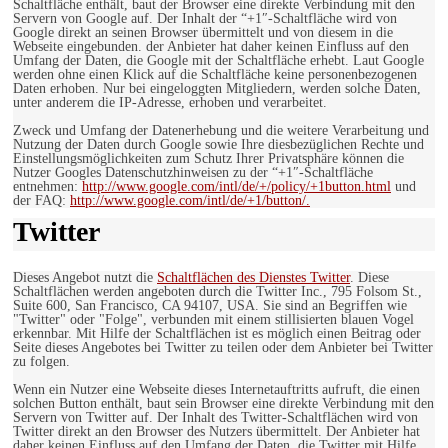
Schaltfläche enthält, baut der Browser eine direkte Verbindung mit den
Servern von Google auf. Der Inhalt der “+1″-Schaltfläche wird von
Google direkt an seinen Browser übermittelt und von diesem in die
Webseite eingebunden. der Anbieter hat daher keinen Einfluss auf den
Umfang der Daten, die Google mit der Schaltfläche erhebt. Laut Google
werden ohne einen Klick auf die Schaltfläche keine personenbezogenen
Daten erhoben. Nur bei eingeloggten Mitgliedern, werden solche Daten,
unter anderem die IP-Adresse, erhoben und verarbeitet.
Zweck und Umfang der Datenerhebung und die weitere Verarbeitung und
Nutzung der Daten durch Google sowie Ihre diesbezüglichen Rechte und
Einstellungsmöglichkeiten zum Schutz Ihrer Privatsphäre können die
Nutzer Googles Datenschutzhinweisen zu der “+1″-Schaltfläche
entnehmen:
http://www.google.com/intl/de/+/policy/+1button.html
und
der FAQ:
http://www.google.com/intl/de/+1/button/.
Twitter
Dieses Angebot nutzt die
Schaltflächen des Dienstes Twitter
. Diese
Schaltflächen werden angeboten durch die Twitter Inc., 795 Folsom St.,
Suite 600, San Francisco, CA 94107, USA. Sie sind an Begriffen wie
"Twitter" oder "Folge", verbunden mit einem stillisierten blauen Vogel
erkennbar. Mit Hilfe der Schaltflächen ist es möglich einen Beitrag oder
Seite dieses Angebotes bei Twitter zu teilen oder dem Anbieter bei Twitter
zu folgen.
Wenn ein Nutzer eine Webseite dieses Internetauftritts aufruft, die einen
solchen Button enthält, baut sein Browser eine direkte Verbindung mit den
Servern von Twitter auf. Der Inhalt des Twitter-Schaltflächen wird von
Twitter direkt an den Browser des Nutzers übermittelt. Der Anbieter hat
daher keinen Einfluss auf den Umfang der Daten, die Twitter mit Hilfe