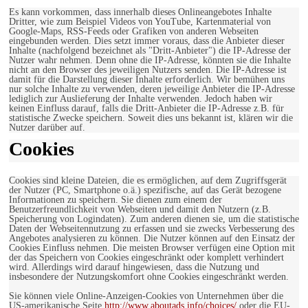
Es kann vorkommen, dass innerhalb dieses Onlineangebotes Inhalte
Dritter, wie zum Beispiel Videos von YouTube, Kartenmaterial von
Google-Maps, RSS-Feeds oder Grafiken von anderen Webseiten
eingebunden werden. Dies setzt immer voraus, dass die Anbieter dieser
Inhalte (nachfolgend bezeichnet als "Dritt-Anbieter") die IP-Adresse der
Nutzer wahr nehmen. Denn ohne die IP-Adresse, könnten sie die Inhalte
nicht an den Browser des jeweiligen Nutzers senden. Die IP-Adresse ist
damit für die Darstellung dieser Inhalte erforderlich. Wir bemühen uns
nur solche Inhalte zu verwenden, deren jeweilige Anbieter die IP-Adresse
lediglich zur Auslieferung der Inhalte verwenden. Jedoch haben wir
keinen Einfluss darauf, falls die Dritt-Anbieter die IP-Adresse z.B. für
statistische Zwecke speichern. Soweit dies uns bekannt ist, klären wir die
Nutzer darüber auf.
Cookies
Cookies sind kleine Dateien, die es ermöglichen, auf dem Zugriffsgerät
der Nutzer (PC, Smartphone o.ä.) spezifische, auf das Gerät bezogene
Informationen zu speichern. Sie dienen zum einem der
Benutzerfreundlichkeit von Webseiten und damit den Nutzern (z.B.
Speicherung von Logindaten). Zum anderen dienen sie, um die statistische
Daten der Webseitennutzung zu erfassen und sie zwecks Verbesserung des
Angebotes analysieren zu können. Die Nutzer können auf den Einsatz der
Cookies Einfluss nehmen. Die meisten Browser verfügen eine Option mit
der das Speichern von Cookies eingeschränkt oder komplett verhindert
wird. Allerdings wird darauf hingewiesen, dass die Nutzung und
insbesondere der Nutzungskomfort ohne Cookies eingeschränkt werden.
Sie können viele Online-Anzeigen-Cookies von Unternehmen über die
US-amerikanische Seite
http://www.aboutads.info/choices/
oder die EU-