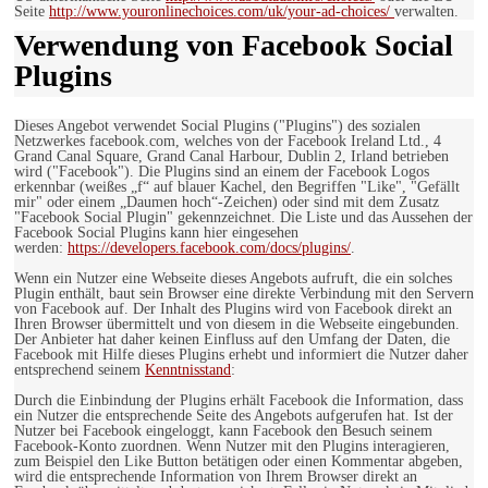
Seite
http://www.youronlinechoices.com/uk/your-ad-choices/
verwalten.
Verwendung von Facebook Social
Plugins
Dieses Angebot verwendet Social Plugins ("Plugins") des sozialen
Netzwerkes facebook.com, welches von der Facebook Ireland Ltd., 4
Grand Canal Square, Grand Canal Harbour, Dublin 2, Irland betrieben
wird ("Facebook"). Die Plugins sind an einem der Facebook Logos
erkennbar (weißes „f“ auf blauer Kachel, den Begriffen "Like", "Gefällt
mir" oder einem „Daumen hoch“-Zeichen) oder sind mit dem Zusatz
"Facebook Social Plugin" gekennzeichnet. Die Liste und das Aussehen der
Facebook Social Plugins kann hier eingesehen
werden:
https://developers.facebook.com/docs/plugins/
.
Wenn ein Nutzer eine Webseite dieses Angebots aufruft, die ein solches
Plugin enthält, baut sein Browser eine direkte Verbindung mit den Servern
von Facebook auf. Der Inhalt des Plugins wird von Facebook direkt an
Ihren Browser übermittelt und von diesem in die Webseite eingebunden.
Der Anbieter hat daher keinen Einfluss auf den Umfang der Daten, die
Facebook mit Hilfe dieses Plugins erhebt und informiert die Nutzer daher
entsprechend seinem
Kenntnisstand
:
Durch die Einbindung der Plugins erhält Facebook die Information, dass
ein Nutzer die entsprechende Seite des Angebots aufgerufen hat. Ist der
Nutzer bei Facebook eingeloggt, kann Facebook den Besuch seinem
Facebook-Konto zuordnen. Wenn Nutzer mit den Plugins interagieren,
zum Beispiel den Like Button betätigen oder einen Kommentar abgeben,
wird die entsprechende Information von Ihrem Browser direkt an