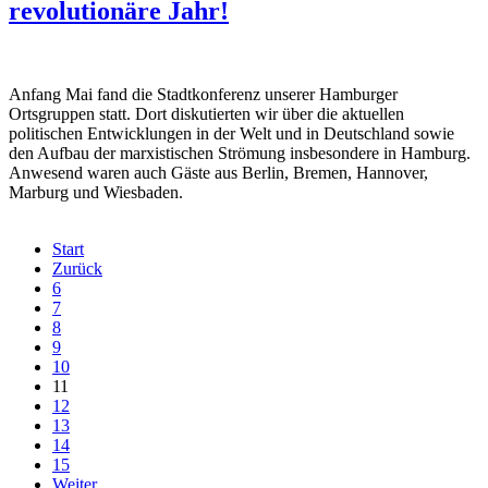
revolutionäre Jahr!
Anfang Mai fand die Stadtkonferenz unserer Hamburger
Ortsgruppen statt. Dort diskutierten wir über die aktuellen
politischen Entwicklungen in der Welt und in Deutschland sowie
den Aufbau der marxistischen Strömung insbesondere in Hamburg.
Anwesend waren auch Gäste aus Berlin, Bremen, Hannover,
Marburg und Wiesbaden.
Start
Zurück
6
7
8
9
10
11
12
13
14
15
Weiter