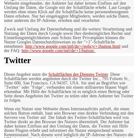
Webseite eingebunden. der Anbieter hat daher keinen Einfluss auf den
Umfang der Daten, die Google mit der Schaltfläche erhebt. Laut Google
werden ohne einen Klick auf die Schaltfläche keine personenbezogenen
Daten erhoben. Nur bei eingeloggten Mitgliedern, werden solche Daten,
unter anderem die IP-Adresse, erhoben und verarbeitet.
Zweck und Umfang der Datenerhebung und die weitere Verarbeitung und
Nutzung der Daten durch Google sowie Ihre diesbezüglichen Rechte und
Einstellungsmöglichkeiten zum Schutz Ihrer Privatsphäre können die
Nutzer Googles Datenschutzhinweisen zu der “+1″-Schaltfläche
entnehmen:
http://www.google.com/intl/de/+/policy/+1button.html
und
der FAQ:
http://www.google.com/intl/de/+1/button/.
Twitter
Dieses Angebot nutzt die
Schaltflächen des Dienstes Twitter
. Diese
Schaltflächen werden angeboten durch die Twitter Inc., 795 Folsom St.,
Suite 600, San Francisco, CA 94107, USA. Sie sind an Begriffen wie
"Twitter" oder "Folge", verbunden mit einem stillisierten blauen Vogel
erkennbar. Mit Hilfe der Schaltflächen ist es möglich einen Beitrag oder
Seite dieses Angebotes bei Twitter zu teilen oder dem Anbieter bei Twitter
zu folgen.
Wenn ein Nutzer eine Webseite dieses Internetauftritts aufruft, die einen
solchen Button enthält, baut sein Browser eine direkte Verbindung mit den
Servern von Twitter auf. Der Inhalt des Twitter-Schaltflächen wird von
Twitter direkt an den Browser des Nutzers übermittelt. Der Anbieter hat
daher keinen Einfluss auf den Umfang der Daten, die Twitter mit Hilfe
dieses Plugins erhebt und informiert die Nutzer entsprechend seinem
Kenntnisstand. Nach diesem wird lediglich die IP-Adresse des Nutzers die