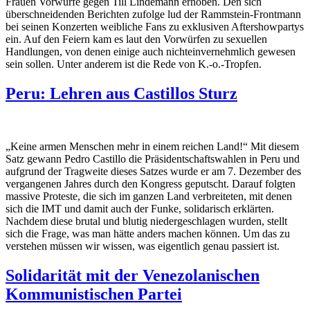
Frauen Vorwürfe gegen Till Lindemann erhoben. Den sich
überschneidenden Berichten zufolge lud der Rammstein-Frontmann
bei seinen Konzerten weibliche Fans zu exklusiven Aftershowpartys
ein. Auf den Feiern kam es laut den Vorwürfen zu sexuellen
Handlungen, von denen einige auch nichteinvernehmlich gewesen
sein sollen. Unter anderem ist die Rede von K.-o.-Tropfen.
Peru: Lehren aus Castillos Sturz
„Keine armen Menschen mehr in einem reichen Land!“ Mit diesem
Satz gewann Pedro Castillo die Präsidentschaftswahlen in Peru und
aufgrund der Tragweite dieses Satzes wurde er am 7. Dezember des
vergangenen Jahres durch den Kongress geputscht. Darauf folgten
massive Proteste, die sich im ganzen Land verbreiteten, mit denen
sich die IMT und damit auch der Funke, solidarisch erklärten.
Nachdem diese brutal und blutig niedergeschlagen wurden, stellt
sich die Frage, was man hätte anders machen können. Um das zu
verstehen müssen wir wissen, was eigentlich genau passiert ist.
Solidarität mit der Venezolanischen
Kommunistischen Partei