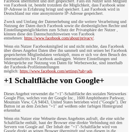
Facebook übermittelt und dort gespeichert. Falls ein Nutzer kein Mitglied
von Facebook ist, besteht trotzdem die Möglichkeit, dass Facebook seine
IP-Adresse in Erfahrung bringt und speichert. Laut Facebook wird in
Deutschland nur eine anonymisierte IP-Adresse gespeichert.
Zweck und Umfang der Datenerhebung und die weitere Verarbeitung und
Nutzung der Daten durch Facebook sowie die diesbezüglichen Rechte und
Einstellungsmöglichkeiten zum Schutz der Privatsphäre der Nutzer ,
können diese den Datenschutzhinweisen von Facebook
entnehmen:
https://www.facebook.com/about/privacy/
.
Wenn ein Nutzer Facebookmitglied ist und nicht möchte, dass Facebook
über dieses Angebot Daten über ihn sammelt und mit seinen bei Facebook
gespeicherten Mitgliedsdaten verknüpft, muss er sich vor dem Besuch des
Internetauftritts bei Facebook ausloggen. Weitere Einstellungen und
Widersprüche zur Nutzung von Daten für Werbezwecke, sind innerhalb
der Facebook-Profileinstellungen
möglich:
https://www.facebook.com/settings?tab=ads
.
+1 Schaltfläche von Google+
Dieses Angebot verwendet die “+1″-Schaltfläche des sozialen Netzwerkes
Google Plus, welches von der Google Inc., 1600 Amphitheatre Parkway,
Mountain View, CA 94043, United States betrieben wird (“Google”). Der
Button ist an dem Zeichen “+1″ auf weißem oder farbigen Hintergrund
erkennbar.
Wenn ein Nutzer eine Webseite dieses Angebotes aufruft, die eine solche
Schaltfläche enthält, baut der Browser eine direkte Verbindung mit den
Servern von Google auf. Der Inhalt der “+1″-Schaltfläche wird von
Google direkt an seinen Browser übermittelt und von diesem in die