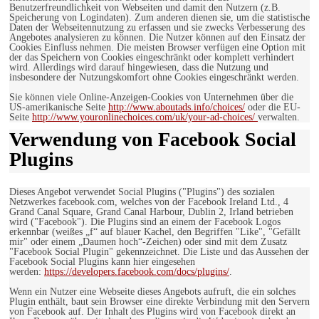
Benutzerfreundlichkeit von Webseiten und damit den Nutzern (z.B.
Speicherung von Logindaten). Zum anderen dienen sie, um die statistische
Daten der Webseitennutzung zu erfassen und sie zwecks Verbesserung des
Angebotes analysieren zu können. Die Nutzer können auf den Einsatz der
Cookies Einfluss nehmen. Die meisten Browser verfügen eine Option mit
der das Speichern von Cookies eingeschränkt oder komplett verhindert
wird. Allerdings wird darauf hingewiesen, dass die Nutzung und
insbesondere der Nutzungskomfort ohne Cookies eingeschränkt werden.
Sie können viele Online-Anzeigen-Cookies von Unternehmen über die
US-amerikanische Seite
http://www.aboutads.info/choices/
oder die EU-
Seite
http://www.youronlinechoices.com/uk/your-ad-choices/
verwalten.
Verwendung von Facebook Social
Plugins
Dieses Angebot verwendet Social Plugins ("Plugins") des sozialen
Netzwerkes facebook.com, welches von der Facebook Ireland Ltd., 4
Grand Canal Square, Grand Canal Harbour, Dublin 2, Irland betrieben
wird ("Facebook"). Die Plugins sind an einem der Facebook Logos
erkennbar (weißes „f“ auf blauer Kachel, den Begriffen "Like", "Gefällt
mir" oder einem „Daumen hoch“-Zeichen) oder sind mit dem Zusatz
"Facebook Social Plugin" gekennzeichnet. Die Liste und das Aussehen der
Facebook Social Plugins kann hier eingesehen
werden:
https://developers.facebook.com/docs/plugins/
.
Wenn ein Nutzer eine Webseite dieses Angebots aufruft, die ein solches
Plugin enthält, baut sein Browser eine direkte Verbindung mit den Servern
von Facebook auf. Der Inhalt des Plugins wird von Facebook direkt an