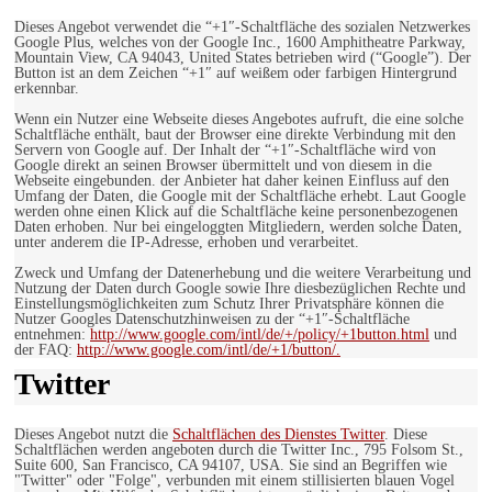
Dieses Angebot verwendet die “+1″-Schaltfläche des sozialen Netzwerkes
Google Plus, welches von der Google Inc., 1600 Amphitheatre Parkway,
Mountain View, CA 94043, United States betrieben wird (“Google”). Der
Button ist an dem Zeichen “+1″ auf weißem oder farbigen Hintergrund
erkennbar.
Wenn ein Nutzer eine Webseite dieses Angebotes aufruft, die eine solche
Schaltfläche enthält, baut der Browser eine direkte Verbindung mit den
Servern von Google auf. Der Inhalt der “+1″-Schaltfläche wird von
Google direkt an seinen Browser übermittelt und von diesem in die
Webseite eingebunden. der Anbieter hat daher keinen Einfluss auf den
Umfang der Daten, die Google mit der Schaltfläche erhebt. Laut Google
werden ohne einen Klick auf die Schaltfläche keine personenbezogenen
Daten erhoben. Nur bei eingeloggten Mitgliedern, werden solche Daten,
unter anderem die IP-Adresse, erhoben und verarbeitet.
Zweck und Umfang der Datenerhebung und die weitere Verarbeitung und
Nutzung der Daten durch Google sowie Ihre diesbezüglichen Rechte und
Einstellungsmöglichkeiten zum Schutz Ihrer Privatsphäre können die
Nutzer Googles Datenschutzhinweisen zu der “+1″-Schaltfläche
entnehmen:
http://www.google.com/intl/de/+/policy/+1button.html
und
der FAQ:
http://www.google.com/intl/de/+1/button/.
Twitter
Dieses Angebot nutzt die
Schaltflächen des Dienstes Twitter
. Diese
Schaltflächen werden angeboten durch die Twitter Inc., 795 Folsom St.,
Suite 600, San Francisco, CA 94107, USA. Sie sind an Begriffen wie
"Twitter" oder "Folge", verbunden mit einem stillisierten blauen Vogel