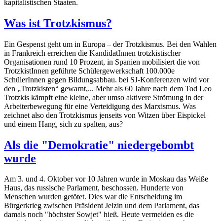
kapitalistischen Staaten.
Was ist Trotzkismus?
Ein Gespenst geht um in Europa – der Trotzkismus. Bei den Wahlen
in Frankreich erreichen die KandidatInnen trotzkistischer
Organisationen rund 10 Prozent, in Spanien mobilisiert die von
TrotzkistInnen geführte Schülergewerkschaft 100.000e
SchülerInnen gegen Bildungsabbau. bei SJ-Konferenzen wird vor
den „Trotzkisten“ gewarnt,... Mehr als 60 Jahre nach dem Tod Leo
Trotzkis kämpft eine kleine, aber umso aktivere Strömung in der
Arbeiterbewegung für eine Verteidigung des Marxismus. Was
zeichnet also den Trotzkismus jenseits von Witzen über Eispickel
und einem Hang, sich zu spalten, aus?
Als die "Demokratie" niedergebombt
wurde
Am 3. und 4. Oktober vor 10 Jahren wurde in Moskau das Weiße
Haus, das russische Parlament, beschossen. Hunderte von
Menschen wurden getötet. Dies war die Entscheidung im
Bürgerkrieg zwischen Präsident Jelzin und dem Parlament, das
damals noch "höchster Sowjet" hieß. Heute vermeiden es die