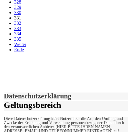
328
329
330
331
332
333
334
335
Weiter
Ende
derfunke.de verwendet Cookies!
Hiermit stimmen Sie der weiteren Nutzung unserer Seite und der
Verwendung von Cookies zu.
Mehr erfahren
Einverstanden!
Datenschutzerklärung
Geltungsbereich
Diese Datenschutzerklärung klärt Nutzer über die Art, den Umfang und
Zwecke der Erhebung und Verwendung personenbezogener Daten durch
den verantwortlichen Anbieter [HIER BITTE IHREN NAMEN,
ADRESSE, EMAIL UND TELEFONNUMMER EINTRAGEN] auf