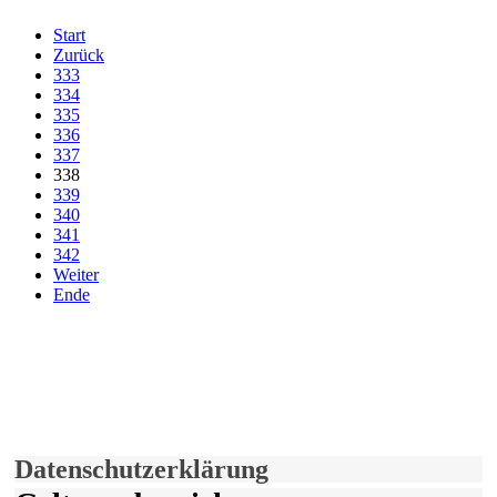
Start
Zurück
333
334
335
336
337
338
339
340
341
342
Weiter
Ende
derfunke.de verwendet Cookies!
Hiermit stimmen Sie der weiteren Nutzung unserer Seite und der
Verwendung von Cookies zu.
Mehr erfahren
Einverstanden!
Datenschutzerklärung