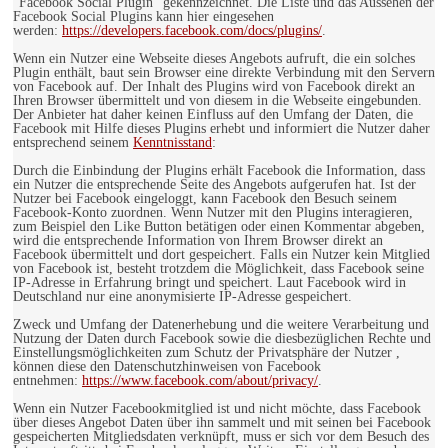
"Facebook Social Plugin" gekennzeichnet. Die Liste und das Aussehen der
Facebook Social Plugins kann hier eingesehen
werden:
https://developers.facebook.com/docs/plugins/
.
Wenn ein Nutzer eine Webseite dieses Angebots aufruft, die ein solches
Plugin enthält, baut sein Browser eine direkte Verbindung mit den Servern
von Facebook auf. Der Inhalt des Plugins wird von Facebook direkt an
Ihren Browser übermittelt und von diesem in die Webseite eingebunden.
Der Anbieter hat daher keinen Einfluss auf den Umfang der Daten, die
Facebook mit Hilfe dieses Plugins erhebt und informiert die Nutzer daher
entsprechend seinem
Kenntnisstand
:
Durch die Einbindung der Plugins erhält Facebook die Information, dass
ein Nutzer die entsprechende Seite des Angebots aufgerufen hat. Ist der
Nutzer bei Facebook eingeloggt, kann Facebook den Besuch seinem
Facebook-Konto zuordnen. Wenn Nutzer mit den Plugins interagieren,
zum Beispiel den Like Button betätigen oder einen Kommentar abgeben,
wird die entsprechende Information von Ihrem Browser direkt an
Facebook übermittelt und dort gespeichert. Falls ein Nutzer kein Mitglied
von Facebook ist, besteht trotzdem die Möglichkeit, dass Facebook seine
IP-Adresse in Erfahrung bringt und speichert. Laut Facebook wird in
Deutschland nur eine anonymisierte IP-Adresse gespeichert.
Zweck und Umfang der Datenerhebung und die weitere Verarbeitung und
Nutzung der Daten durch Facebook sowie die diesbezüglichen Rechte und
Einstellungsmöglichkeiten zum Schutz der Privatsphäre der Nutzer ,
können diese den Datenschutzhinweisen von Facebook
entnehmen:
https://www.facebook.com/about/privacy/
.
Wenn ein Nutzer Facebookmitglied ist und nicht möchte, dass Facebook
über dieses Angebot Daten über ihn sammelt und mit seinen bei Facebook
gespeicherten Mitgliedsdaten verknüpft, muss er sich vor dem Besuch des