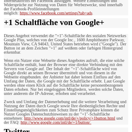
Internetauftritts bei Facebook ausloggen. Weitere Einstellungen und
Widersprüche zur Nutzung von Daten für Werbezwecke, sind innerhalb
der Facebook-Profileinstellungen
möglich:
https://www.facebook.com/settings?tab=ads
.
+1 Schaltfläche von Google+
Dieses Angebot verwendet die “+1″-Schaltfläche des sozialen Netzwerkes
Google Plus, welches von der Google Inc., 1600 Amphitheatre Parkway,
Mountain View, CA 94043, United States betrieben wird (“Google”). Der
Button ist an dem Zeichen “+1″ auf weißem oder farbigen Hintergrund
erkennbar.
Wenn ein Nutzer eine Webseite dieses Angebotes aufruft, die eine solche
Schaltfläche enthält, baut der Browser eine direkte Verbindung mit den
Servern von Google auf. Der Inhalt der “+1″-Schaltfläche wird von
Google direkt an seinen Browser übermittelt und von diesem in die
Webseite eingebunden. der Anbieter hat daher keinen Einfluss auf den
Umfang der Daten, die Google mit der Schaltfläche erhebt. Laut Google
werden ohne einen Klick auf die Schaltfläche keine personenbezogenen
Daten erhoben. Nur bei eingeloggten Mitgliedern, werden solche Daten,
unter anderem die IP-Adresse, erhoben und verarbeitet.
Zweck und Umfang der Datenerhebung und die weitere Verarbeitung und
Nutzung der Daten durch Google sowie Ihre diesbezüglichen Rechte und
Einstellungsmöglichkeiten zum Schutz Ihrer Privatsphäre können die
Nutzer Googles Datenschutzhinweisen zu der “+1″-Schaltfläche
entnehmen:
http://www.google.com/intl/de/+/policy/+1button.html
und
der FAQ:
http://www.google.com/intl/de/+1/button/.
Twitter