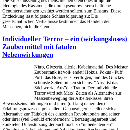
Die Entschlüsselung des menschlichen Gencodes bringt die
Ideologie des Rassimus, die durch pseudowissenschafltiche
Genuntersuchungen gestützt werden sollten, zum Einsturz. Diese
Entdeckung lässt folgende Schlussfolgerung zu: Die
gesellschaftlichen Verhältnisse bestimmen das Handeln der
Menschen, nicht die Gene!
Individueller Terror – ein (wirkungsloses)
Zaubermittel mit fatalen
Nebenwirkungen
Nitro, Glyzerin, allerlei Kabelmaterial. Des Meister
Zaubertrank ist voll- endet! Hokus, Pokus - Puff,
Puff- das Böse, es ist verflogen, und des Glückes
schönste Seiten breiten sich aus. "Aus" ist das
Stichwort- "Aus"der Traum. Der individuelle
Terror wird seit Marx' Zeiten als Alternative zur
Massenbewegung der Arbeiterklasse, ihren
Bewusstseins- bildungen und ihren (oft lang dauernden)
Erfahrungsprozessen präsentiert. Genauso gerne stellt er sich als
Alternative zur Tätigkeit des einzelnen Revolutionärs und seiner
oder ihrer (viel Geduld erfordernden) Überzeugungsarbeit und
konkreten Unterstützung der auch noch so "unbedeutenden"
Kämpfe der Arbeiterinnen und Arbeiter gegen Ausbeutung und