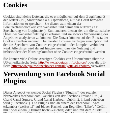
Cookies
Cookies sind kleine Dateien, die es ermöglichen, auf dem Zugriffsgerät
der Nutzer (PC, Smartphone o.ä.) spezifische, auf das Gerät bezogene
Informationen zu speichern. Sie dienen zum einem der
Benutzerfreundlichkeit von Webseiten und damit den Nutzern (z.B.
Speicherung von Logindaten). Zum anderen dienen sie, um die statistische
Daten der Webseitennutzung zu erfassen und sie zwecks Verbesserung des
Angebotes analysieren zu können. Die Nutzer können auf den Einsatz der
Cookies Einfluss nehmen. Die meisten Browser verfügen eine Option mit
der das Speichern von Cookies eingeschränkt oder komplett verhindert
wird. Allerdings wird darauf hingewiesen, dass die Nutzung und
insbesondere der Nutzungskomfort ohne Cookies eingeschränkt werden.
Sie können viele Online-Anzeigen-Cookies von Unternehmen über die
US-amerikanische Seite
http://www.aboutads.info/choices/
oder die EU-
Seite
http://www.youronlinechoices.com/uk/your-ad-choices/
verwalten.
Verwendung von Facebook Social
Plugins
Dieses Angebot verwendet Social Plugins ("Plugins") des sozialen
Netzwerkes facebook.com, welches von der Facebook Ireland Ltd., 4
Grand Canal Square, Grand Canal Harbour, Dublin 2, Irland betrieben
wird ("Facebook"). Die Plugins sind an einem der Facebook Logos
erkennbar (weißes „f“ auf blauer Kachel, den Begriffen "Like", "Gefällt
mir" oder einem „Daumen hoch“-Zeichen) oder sind mit dem Zusatz