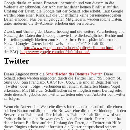
Google direkt an seinen Browser übermittelt und von diesem in die
Webseite eingebunden. der Anbieter hat daher keinen Einfluss auf den
Umfang der Daten, die Google mit der Schaltfläche erhebt. Laut Google
werden ohne einen Klick auf die Schaltfläche keine personenbezogenen
Daten erhoben. Nur bei eingeloggten Mitgliedern, werden solche Daten,
unter anderem die IP-Adresse, erhoben und verarbeitet.
Zweck und Umfang der Datenerhebung und die weitere Verarbeitung und
Nutzung der Daten durch Google sowie Ihre diesbezüglichen Rechte und
Einstellungsmöglichkeiten zum Schutz Ihrer Privatsphäre können die
Nutzer Googles Datenschutzhinweisen zu der “+1″-Schaltfläche
entnehmen:
http://www.google.com/intl/de/+/policy/+1button.html
und
der FAQ:
http://www.google.com/intl/de/+1/button/.
Twitter
Dieses Angebot nutzt die
Schaltflächen des Dienstes Twitter
. Diese
Schaltflächen werden angeboten durch die Twitter Inc., 795 Folsom St.,
Suite 600, San Francisco, CA 94107, USA. Sie sind an Begriffen wie
"Twitter" oder "Folge", verbunden mit einem stillisierten blauen Vogel
erkennbar. Mit Hilfe der Schaltflächen ist es möglich einen Beitrag oder
Seite dieses Angebotes bei Twitter zu teilen oder dem Anbieter bei Twitter
zu folgen.
Wenn ein Nutzer eine Webseite dieses Internetauftritts aufruft, die einen
solchen Button enthält, baut sein Browser eine direkte Verbindung mit den
Servern von Twitter auf. Der Inhalt des Twitter-Schaltflächen wird von
Twitter direkt an den Browser des Nutzers übermittelt. Der Anbieter hat
daher keinen Einfluss auf den Umfang der Daten, die Twitter mit Hilfe
dieses Plugins erhebt und informiert die Nutzer entsprechend seinem