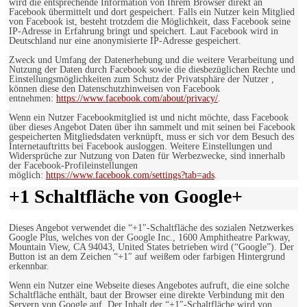
wird die entsprechende Information von Ihrem Browser direkt an
Facebook übermittelt und dort gespeichert. Falls ein Nutzer kein Mitglied
von Facebook ist, besteht trotzdem die Möglichkeit, dass Facebook seine
IP-Adresse in Erfahrung bringt und speichert. Laut Facebook wird in
Deutschland nur eine anonymisierte IP-Adresse gespeichert.
Zweck und Umfang der Datenerhebung und die weitere Verarbeitung und
Nutzung der Daten durch Facebook sowie die diesbezüglichen Rechte und
Einstellungsmöglichkeiten zum Schutz der Privatsphäre der Nutzer ,
können diese den Datenschutzhinweisen von Facebook
entnehmen:
https://www.facebook.com/about/privacy/
.
Wenn ein Nutzer Facebookmitglied ist und nicht möchte, dass Facebook
über dieses Angebot Daten über ihn sammelt und mit seinen bei Facebook
gespeicherten Mitgliedsdaten verknüpft, muss er sich vor dem Besuch des
Internetauftritts bei Facebook ausloggen. Weitere Einstellungen und
Widersprüche zur Nutzung von Daten für Werbezwecke, sind innerhalb
der Facebook-Profileinstellungen
möglich:
https://www.facebook.com/settings?tab=ads
.
+1 Schaltfläche von Google+
Dieses Angebot verwendet die “+1″-Schaltfläche des sozialen Netzwerkes
Google Plus, welches von der Google Inc., 1600 Amphitheatre Parkway,
Mountain View, CA 94043, United States betrieben wird (“Google”). Der
Button ist an dem Zeichen “+1″ auf weißem oder farbigen Hintergrund
erkennbar.
Wenn ein Nutzer eine Webseite dieses Angebotes aufruft, die eine solche
Schaltfläche enthält, baut der Browser eine direkte Verbindung mit den
Servern von Google auf. Der Inhalt der “+1″-Schaltfläche wird von