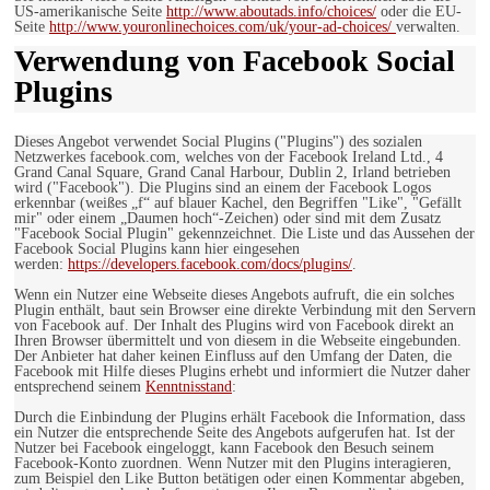
US-amerikanische Seite
http://www.aboutads.info/choices/
oder die EU-
Seite
http://www.youronlinechoices.com/uk/your-ad-choices/
verwalten.
Verwendung von Facebook Social
Plugins
Dieses Angebot verwendet Social Plugins ("Plugins") des sozialen
Netzwerkes facebook.com, welches von der Facebook Ireland Ltd., 4
Grand Canal Square, Grand Canal Harbour, Dublin 2, Irland betrieben
wird ("Facebook"). Die Plugins sind an einem der Facebook Logos
erkennbar (weißes „f“ auf blauer Kachel, den Begriffen "Like", "Gefällt
mir" oder einem „Daumen hoch“-Zeichen) oder sind mit dem Zusatz
"Facebook Social Plugin" gekennzeichnet. Die Liste und das Aussehen der
Facebook Social Plugins kann hier eingesehen
werden:
https://developers.facebook.com/docs/plugins/
.
Wenn ein Nutzer eine Webseite dieses Angebots aufruft, die ein solches
Plugin enthält, baut sein Browser eine direkte Verbindung mit den Servern
von Facebook auf. Der Inhalt des Plugins wird von Facebook direkt an
Ihren Browser übermittelt und von diesem in die Webseite eingebunden.
Der Anbieter hat daher keinen Einfluss auf den Umfang der Daten, die
Facebook mit Hilfe dieses Plugins erhebt und informiert die Nutzer daher
entsprechend seinem
Kenntnisstand
:
Durch die Einbindung der Plugins erhält Facebook die Information, dass
ein Nutzer die entsprechende Seite des Angebots aufgerufen hat. Ist der
Nutzer bei Facebook eingeloggt, kann Facebook den Besuch seinem
Facebook-Konto zuordnen. Wenn Nutzer mit den Plugins interagieren,
zum Beispiel den Like Button betätigen oder einen Kommentar abgeben,