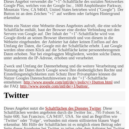
Dieses Angebot verwendet die “+1″-Schaltfläche des sozialen Netzwerkes
Google Plus, welches von der Google Inc., 1600 Amphitheatre Parkway,
Mountain View, CA 94043, United States betrieben wird (“Google”). Der
Button ist an dem Zeichen “+1″ auf weißem oder farbigen Hintergrund
erkennbar.
Wenn ein Nutzer eine Webseite dieses Angebotes aufruft, die eine solche
Schaltfläche enthält, baut der Browser eine direkte Verbindung mit den
Servern von Google auf. Der Inhalt der “+1″-Schaltfläche wird von
Google direkt an seinen Browser übermittelt und von diesem in die
Webseite eingebunden. der Anbieter hat daher keinen Einfluss auf den
Umfang der Daten, die Google mit der Schaltfläche erhebt. Laut Google
werden ohne einen Klick auf die Schaltfläche keine personenbezogenen
Daten erhoben. Nur bei eingeloggten Mitgliedern, werden solche Daten,
unter anderem die IP-Adresse, erhoben und verarbeitet.
Zweck und Umfang der Datenerhebung und die weitere Verarbeitung und
Nutzung der Daten durch Google sowie Ihre diesbezüglichen Rechte und
Einstellungsmöglichkeiten zum Schutz Ihrer Privatsphäre können die
Nutzer Googles Datenschutzhinweisen zu der “+1″-Schaltfläche
entnehmen:
http://www.google.com/intl/de/+/policy/+1button.html
und
der FAQ:
http://www.google.com/intl/de/+1/button/.
Twitter
Dieses Angebot nutzt die
Schaltflächen des Dienstes Twitter
. Diese
Schaltflächen werden angeboten durch die Twitter Inc., 795 Folsom St.,
Suite 600, San Francisco, CA 94107, USA. Sie sind an Begriffen wie
"Twitter" oder "Folge", verbunden mit einem stillisierten blauen Vogel
erkennbar. Mit Hilfe der Schaltflächen ist es möglich einen Beitrag oder
Seite dieses Angebotes bei Twitter zu teilen oder dem Anbieter bei Twitter