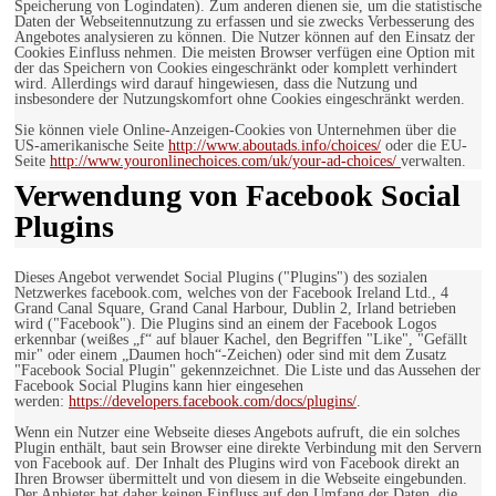
Speicherung von Logindaten). Zum anderen dienen sie, um die statistische
Daten der Webseitennutzung zu erfassen und sie zwecks Verbesserung des
Angebotes analysieren zu können. Die Nutzer können auf den Einsatz der
Cookies Einfluss nehmen. Die meisten Browser verfügen eine Option mit
der das Speichern von Cookies eingeschränkt oder komplett verhindert
wird. Allerdings wird darauf hingewiesen, dass die Nutzung und
insbesondere der Nutzungskomfort ohne Cookies eingeschränkt werden.
Sie können viele Online-Anzeigen-Cookies von Unternehmen über die
US-amerikanische Seite
http://www.aboutads.info/choices/
oder die EU-
Seite
http://www.youronlinechoices.com/uk/your-ad-choices/
verwalten.
Verwendung von Facebook Social
Plugins
Dieses Angebot verwendet Social Plugins ("Plugins") des sozialen
Netzwerkes facebook.com, welches von der Facebook Ireland Ltd., 4
Grand Canal Square, Grand Canal Harbour, Dublin 2, Irland betrieben
wird ("Facebook"). Die Plugins sind an einem der Facebook Logos
erkennbar (weißes „f“ auf blauer Kachel, den Begriffen "Like", "Gefällt
mir" oder einem „Daumen hoch“-Zeichen) oder sind mit dem Zusatz
"Facebook Social Plugin" gekennzeichnet. Die Liste und das Aussehen der
Facebook Social Plugins kann hier eingesehen
werden:
https://developers.facebook.com/docs/plugins/
.
Wenn ein Nutzer eine Webseite dieses Angebots aufruft, die ein solches
Plugin enthält, baut sein Browser eine direkte Verbindung mit den Servern
von Facebook auf. Der Inhalt des Plugins wird von Facebook direkt an
Ihren Browser übermittelt und von diesem in die Webseite eingebunden.
Der Anbieter hat daher keinen Einfluss auf den Umfang der Daten, die