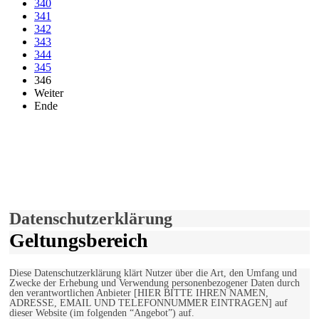
340
341
342
343
344
345
346
Weiter
Ende
derfunke.de verwendet Cookies!
Hiermit stimmen Sie der weiteren Nutzung unserer Seite und der
Verwendung von Cookies zu.
Mehr erfahren
Einverstanden!
Datenschutzerklärung
Geltungsbereich
Diese Datenschutzerklärung klärt Nutzer über die Art, den Umfang und
Zwecke der Erhebung und Verwendung personenbezogener Daten durch
den verantwortlichen Anbieter [HIER BITTE IHREN NAMEN,
ADRESSE, EMAIL UND TELEFONNUMMER EINTRAGEN] auf
dieser Website (im folgenden “Angebot”) auf.