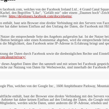
es facebook.com, welches von der Facebook Ireland Ltd., 4 Grand Canal Squar
r Kachel, den Begriffen "Like", "Gefällt mir" oder einem „Daumen hoch“-Zeich
werden:
https://developers.facebook.com/docs/plugins/
.
in enthält, baut sein Browser eine direkte Verbindung mit den Servern von Fac
er hat daher keinen Einfluss auf den Umfang der Daten, die Facebook mit Hilf
n Nutzer die entsprechende Seite des Angebots aufgerufen hat. Ist der Nutzer
 Button betätigen oder einen Kommentar abgeben, wird die entsprechende Info
dem die Möglichkeit, dass Facebook seine IP-Adresse in Erfahrung bringt und sp
ung der Daten durch Facebook sowie die diesbezüglichen Rechte und Einstell
com/about/privacy/
.
 dieses Angebot Daten über ihn sammelt und mit seinen bei Facebook gespeiche
sprüche zur Nutzung von Daten für Werbezwecke, sind innerhalb der Facebook-P
ogle Plus, welches von der Google Inc., 1600 Amphitheatre Parkway, Mountain
altfläche enthält, baut der Browser eine direkte Verbindung mit den Servern v
 Anbieter hat daher keinen Einfluss auf den Umfang der Daten, die Google mit
itgliedern, werden solche Daten, unter anderem die IP-Adresse, erhoben und v