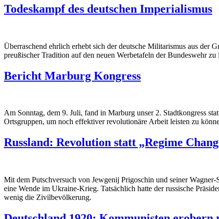
Todeskampf des deutschen Imperialismus
Überraschend ehrlich erhebt sich der deutsche Militarismus aus der Gr
preußischer Tradition auf den neuen Werbetafeln der Bundeswehr zu 
Bericht Marburg Kongress
Am Sonntag, dem 9. Juli, fand in Marburg unser 2. Stadtkongress statt
Ortsgruppen, um noch effektiver revolutionäre Arbeit leisten zu könn
Russland: Revolution statt „Regime Chang
Mit dem Putschversuch von Jewgenij Prigoschin und seiner Wagner-Sö
eine Wende im Ukraine-Krieg. Tatsächlich hatte der russische Präsiden
wenig die Zivilbevölkerung.
Deutschland 1920: Kommunisten erobern m