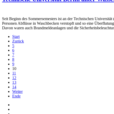
Seit Beginn des Sommersemesters ist an der Technischen Universität 
Personen Abflüsse in Waschbecken verstopft und so eine Überflutun
Davon waren auch Brandmeldeanlagen und die Sicherheitsbeleuchtun
Start
Zurück
5
6
7
8
9
10
11
12
13
14
Weiter
Ende
Auf Facebook folgen
Bei Twitter teilen
Instagram