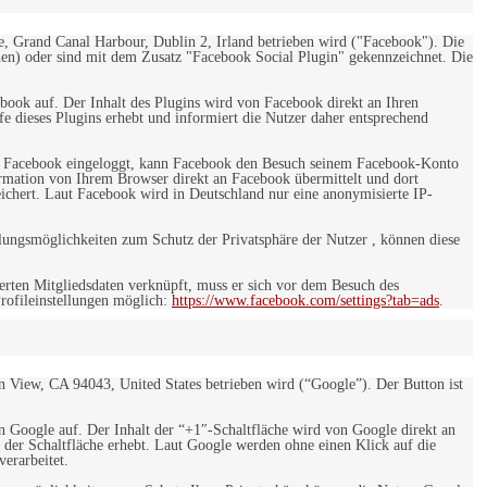
e, Grand Canal Harbour, Dublin 2, Irland betrieben wird ("Facebook"). Die
en) oder sind mit dem Zusatz "Facebook Social Plugin" gekennzeichnet. Die
ebook auf. Der Inhalt des Plugins wird von Facebook direkt an Ihren
e dieses Plugins erhebt und informiert die Nutzer daher entsprechend
 bei Facebook eingeloggt, kann Facebook den Besuch seinem Facebook-Konto
rmation von Ihrem Browser direkt an Facebook übermittelt und dort
eichert. Laut Facebook wird in Deutschland nur eine anonymisierte IP-
ungsmöglichkeiten zum Schutz der Privatsphäre der Nutzer , können diese
rten Mitgliedsdaten verknüpft, muss er sich vor dem Besuch des
rofileinstellungen möglich:
https://www.facebook.com/settings?tab=ads
.
 View, CA 94043, United States betrieben wird (“Google”). Der Button ist
on Google auf. Der Inhalt der “+1″-Schaltfläche wird von Google direkt an
 der Schaltfläche erhebt. Laut Google werden ohne einen Klick auf die
erarbeitet.