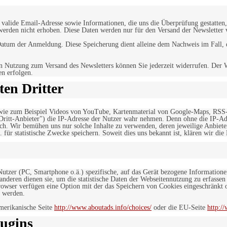
alide Email-Adresse sowie Informationen, die uns die Überprüfung gestatten,
werden nicht erhoben. Diese Daten werden nur für den Versand der Newsletter 
tum der Anmeldung. Diese Speicherung dient alleine dem Nachweis im Fall, da
n Nutzung zum Versand des Newsletters können Sie jederzeit widerrufen. Der W
en erfolgen.
en Dritter
, wie zum Beispiel Videos von YouTube, Kartenmaterial von Google-Maps, RSS
"Dritt-Anbieter") die IP-Adresse der Nutzer wahr nehmen. Denn ohne die IP-Adr
rlich. Wir bemühen uns nur solche Inhalte zu verwenden, deren jeweilige Anbiete
. für statistische Zwecke speichern. Soweit dies uns bekannt ist, klären wir die
 Nutzer (PC, Smartphone o.ä.) spezifische, auf das Gerät bezogene Information
deren dienen sie, um die statistische Daten der Webseitennutzung zu erfassen
owser verfügen eine Option mit der das Speichern von Cookies eingeschränkt od
 werden.
merikanische Seite
http://www.aboutads.info/choices/
oder die EU-Seite
http:/
ugins