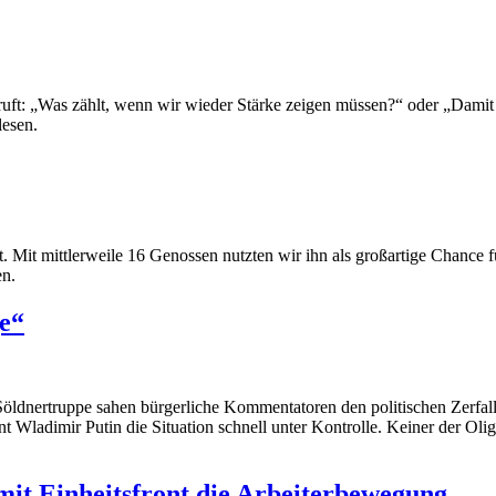
uft: „Was zählt, wenn wir wieder Stärke zeigen müssen?“ oder „Damit uns
lesen.
. Mit mittlerweile 16 Genossen nutzten wir ihn als großartige Chance f
en.
e“
ldnertruppe sahen bürgerliche Kommentatoren den politischen Zerfall 
t Wladimir Putin die Situation schnell unter Kontrolle. Keiner der Olig
it Einheitsfront die Arbeiterbewegung