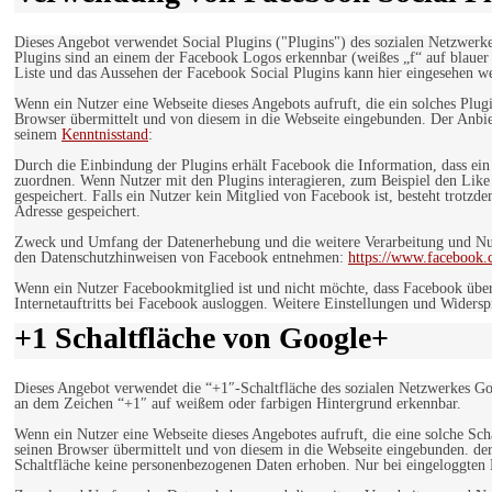
Dieses Angebot verwendet Social Plugins ("Plugins") des sozialen Netzwerk
Plugins sind an einem der Facebook Logos erkennbar (weißes „f“ auf blaue
Liste und das Aussehen der Facebook Social Plugins kann hier eingesehen 
Wenn ein Nutzer eine Webseite dieses Angebots aufruft, die ein solches Plug
Browser übermittelt und von diesem in die Webseite eingebunden. Der Anbiet
seinem
Kenntnisstand
:
Durch die Einbindung der Plugins erhält Facebook die Information, dass ei
zuordnen. Wenn Nutzer mit den Plugins interagieren, zum Beispiel den Like
gespeichert. Falls ein Nutzer kein Mitglied von Facebook ist, besteht trotz
Adresse gespeichert.
Zweck und Umfang der Datenerhebung und die weitere Verarbeitung und Nutz
den Datenschutzhinweisen von Facebook entnehmen:
https://www.facebook.
Wenn ein Nutzer Facebookmitglied ist und nicht möchte, dass Facebook über
Internetauftritts bei Facebook ausloggen. Weitere Einstellungen und Wider
+1 Schaltfläche von Google+
Dieses Angebot verwendet die “+1″-Schaltfläche des sozialen Netzwerkes Go
an dem Zeichen “+1″ auf weißem oder farbigen Hintergrund erkennbar.
Wenn ein Nutzer eine Webseite dieses Angebotes aufruft, die eine solche Sch
seinen Browser übermittelt und von diesem in die Webseite eingebunden. der
Schaltfläche keine personenbezogenen Daten erhoben. Nur bei eingeloggten M