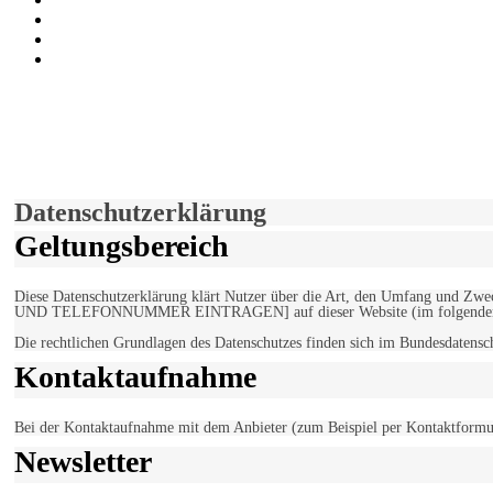
Auf Youtube folgen
der funke - Shop
marxist.com
derfunke.de verwendet Cookies!
Hiermit stimmen Sie der weiteren Nutzung unserer Seite und der V
Einverstanden!
Datenschutzerklärung
Geltungsbereich
Diese Datenschutzerklärung klärt Nutzer über die Art, den Umfang un
UND TELEFONNUMMER EINTRAGEN] auf dieser Website (im folgenden 
Die rechtlichen Grundlagen des Datenschutzes finden sich im Bundesdaten
Kontaktaufnahme
Bei der Kontaktaufnahme mit dem Anbieter (zum Beispiel per Kontaktformula
Newsletter