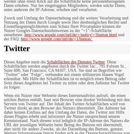
werden ohne einen Klick auf die Schaltfläche keine personenbezogenen
Daten erhoben. Nur bei eingeloggten Mitgliedern, werden solche Daten,
unter anderem die IP-Adresse, erhoben und verarbeitet.
Zweck und Umfang der Datenerhebung und die weitere Verarbeitung und
Nutzung der Daten durch Google sowie Ihre diesbezüglichen Rechte und
Einstellungsmöglichkeiten zum Schutz Ihrer Privatsphäre können die
Nutzer Googles Datenschutzhinweisen zu der “+1″-Schaltfläche
entnehmen:
http://www.google.com/intl/de/+/policy/+1button.html
und
der FAQ:
http://www.google.com/intl/de/+1/button/.
Twitter
Dieses Angebot nutzt die
Schaltflächen des Dienstes Twitter
. Diese
Schaltflächen werden angeboten durch die Twitter Inc., 795 Folsom St.,
Suite 600, San Francisco, CA 94107, USA. Sie sind an Begriffen wie
"Twitter" oder "Folge", verbunden mit einem stillisierten blauen Vogel
erkennbar. Mit Hilfe der Schaltflächen ist es möglich einen Beitrag oder
Seite dieses Angebotes bei Twitter zu teilen oder dem Anbieter bei Twitter
zu folgen.
Wenn ein Nutzer eine Webseite dieses Internetauftritts aufruft, die einen
solchen Button enthält, baut sein Browser eine direkte Verbindung mit den
Servern von Twitter auf. Der Inhalt des Twitter-Schaltflächen wird von
Twitter direkt an den Browser des Nutzers übermittelt. Der Anbieter hat
daher keinen Einfluss auf den Umfang der Daten, die Twitter mit Hilfe
dieses Plugins erhebt und informiert die Nutzer entsprechend seinem
Kenntnisstand. Nach diesem wird lediglich die IP-Adresse des Nutzers die
URL der jeweiligen Webseite beim Bezug des Buttons mit übermittelt,
aber nicht für andere Zwecke, als die Darstellung des Buttons, genutzt.
Weitere Informationen hierzu finden sich in der Datenschutzerklärung von