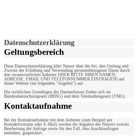
derfunke.de verwendet Cookies!
Hiermit stimmen Sie der weiteren Nutzung unserer Seite und der
Verwendung von Cookies zu.
Mehr erfahren
Einverstanden!
Datenschutzerklärung
Geltungsbereich
Diese Datenschutzerklärung klärt Nutzer über die Art, den Umfang und
Zwecke der Erhebung und Verwendung personenbezogener Daten durch
den verantwortlichen Anbieter [HIER BITTE IHREN NAMEN,
ADRESSE, EMAIL UND TELEFONNUMMER EINTRAGEN] auf
dieser Website (im folgenden “Angebot”) auf.
Die rechtlichen Grundlagen des Datenschutzes finden sich im
Bundesdatenschutzgesetz (BDSG) und dem Telemediengesetz (TMG).
Kontaktaufnahme
Bei der Kontaktaufnahme mit dem Anbieter (zum Beispiel per
Kontaktformular oder E-Mail) werden die Angaben des Nutzers zwecks
Bearbeitung der Anfrage sowie für den Fall, dass Anschlussfragen
entstehen, gespeichert.