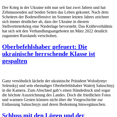
Der Krieg in der Ukraine tobt nun seit fast zwei Jahren und hat
Zehntausenden auf beiden Seiten das Leben gekostet. Nach dem
Scheitern der Bodeno
ff
ensive im Sommer letzten Jahres zeichnet
sich immer deutlicher ab, dass der Ukraine in diesem
Stellvertreterkrieg eine Niederlage bevorsteht. Das Kräfteverhältnis
hat sich seit den Verhandlungsangeboten im März 2022 deutlich
zugunsten Russlands verschoben.
Oberbefehlshaber gefeuert: Die
ukrainische herrschende Klasse ist
gespalten
Ganz versöhnlich lächeln der ukrainische Präsident Wolodymyr
Selenskyj und sein ehemaliger Oberbefehlshaber Walerij Saluschnyj
in die Kamera. Zum Abschied gab‘s einen Händedruck und sogar
die höchste Auszeichnung des Landes. Doch die friedlichen Fotos
und warmen Gesten können nicht über die Vorgeschichte zur
Entlassung Saluschnyjs und deren Bedeutung hinwegtäuschen.
Schluss mit den Lügen und der