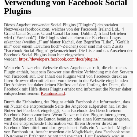
Verwendung von Facebook Social
Plugins
Dieses Angebot verwendet Social Plugins ("Plugins") des sozialen
Netzwerkes facebook.com, welches von der Facebook Ireland Ltd., 4
Grand Canal Square, Grand Canal Harbour, Dublin 2, Irland betrieben
wird ("Facebook"). Die Plugins sind an einem der Facebook Logos
erkennbar (weißes „f“ auf blauer Kachel, den Begriffen "Like", "Gefällt
mir" oder einem „Daumen hoch“-Zeichen) oder sind mit dem Zusatz
"Facebook Social Plugin" gekennzeichnet. Die Liste und das Aussehen der
Facebook Social Plugins kann hier eingesehen
werden:
https://developers.facebook.com/docs/plugins/
.
Wenn ein Nutzer eine Webseite dieses Angebots aufruft, die ein solches
Plugin enthält, baut sein Browser eine direkte Verbindung mit den Servern
von Facebook auf. Der Inhalt des Plugins wird von Facebook direkt an
Ihren Browser übermittelt und von diesem in die Webseite eingebunden.
Der Anbieter hat daher keinen Einfluss auf den Umfang der Daten, die
Facebook mit Hilfe dieses Plugins erhebt und informiert die Nutzer daher
entsprechend seinem
Kenntnisstand
:
Durch die Einbindung der Plugins erhält Facebook die Information, dass
ein Nutzer die entsprechende Seite des Angebots aufgerufen hat. Ist der
Nutzer bei Facebook eingeloggt, kann Facebook den Besuch seinem
Facebook-Konto zuordnen. Wenn Nutzer mit den Plugins interagieren,
zum Beispiel den Like Button betätigen oder einen Kommentar abgeben,
wird die entsprechende Information von Ihrem Browser direkt an
Facebook übermittelt und dort gespeichert. Falls ein Nutzer kein Mitglied
von Facebook ist, besteht trotzdem die Möglichkeit, dass Facebook seine
IP-Adresse in Erfahrung bringt und speichert. Laut Facebook wird in