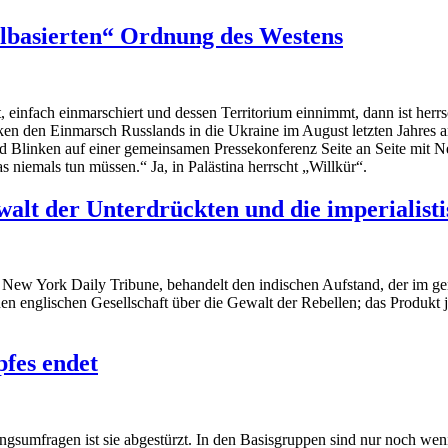
elbasierten“ Ordnung des Westens
t, einfach einmarschiert und dessen Territorium einnimmt, dann ist herr
n den Einmarsch Russlands in die Ukraine im August letzten Jahres an
d Blinken auf einer gemeinsamen Pressekonferenz Seite an Seite mit Net
as niemals tun müssen.“ Ja, in Palästina herrscht „Willkür“.
alt der Unterdrückten und die imperialist
r
New York Daily Tribune
, behandelt den indischen Aufstand, der im g
n englischen Gesellschaft über die Gewalt der Rebellen; das Produkt 
fes endet
sumfragen ist sie abgestürzt. In den Basisgruppen sind nur noch wenige