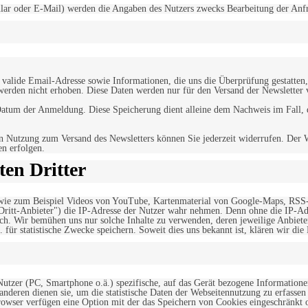
r oder E-Mail) werden die Angaben des Nutzers zwecks Bearbeitung der Anfrage
alide Email-Adresse sowie Informationen, die uns die Überprüfung gestatten,
werden nicht erhoben. Diese Daten werden nur für den Versand der Newsletter 
tum der Anmeldung. Diese Speicherung dient alleine dem Nachweis im Fall, da
n Nutzung zum Versand des Newsletters können Sie jederzeit widerrufen. Der W
en erfolgen.
en Dritter
, wie zum Beispiel Videos von YouTube, Kartenmaterial von Google-Maps, RSS
"Dritt-Anbieter") die IP-Adresse der Nutzer wahr nehmen. Denn ohne die IP-Adr
rlich. Wir bemühen uns nur solche Inhalte zu verwenden, deren jeweilige Anbiete
. für statistische Zwecke speichern. Soweit dies uns bekannt ist, klären wir die
 Nutzer (PC, Smartphone o.ä.) spezifische, auf das Gerät bezogene Information
deren dienen sie, um die statistische Daten der Webseitennutzung zu erfassen
owser verfügen eine Option mit der das Speichern von Cookies eingeschränkt od