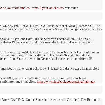
/www.youronlinechoices.com/uk/your-ad-choices/
verwalten.
e, Grand Canal Harbour, Dublin 2, Irland betrieben wird ("Facebook"). Die
en) oder sind mit dem Zusatz "Facebook Social Plugin" gekennzeichnet. Die
ebook auf. Der Inhalt des Plugins wird von Facebook direkt an Ihren
e dieses Plugins erhebt und informiert die Nutzer daher entsprechend
 bei Facebook eingeloggt, kann Facebook den Besuch seinem Facebook-Konto
rmation von Ihrem Browser direkt an Facebook übermittelt und dort
eichert. Laut Facebook wird in Deutschland nur eine anonymisierte IP-
ungsmöglichkeiten zum Schutz der Privatsphäre der Nutzer , können diese
rten Mitgliedsdaten verknüpft, muss er sich vor dem Besuch des
rofileinstellungen möglich:
https://www.facebook.com/settings?tab=ads
.
 View, CA 94043, United States betrieben wird (“Google”). Der Button ist