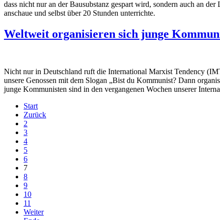
dass nicht nur an der Bausubstanz gespart wird, sondern auch an der 
anschaue und selbst über 20 Stunden unterrichte.
Weltweit organisieren sich junge Kommun
Nicht nur in Deutschland ruft die International Marxist Tendency (IM
unsere Genossen mit dem Slogan „Bist du Kommunist? Dann organisie
junge Kommunisten sind in den vergangenen Wochen unserer Internat
Start
Zurück
2
3
4
5
6
7
8
9
10
11
Weiter