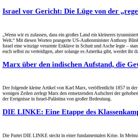
Israel vor Gericht: Die Lüge von der „reg
„Wenn wir es zulassen, dass ein großes Land ein kleineres tyrannisier
Welt.“ Mit diesen Worten prangerte US-Außenminister Anthony Blinke
Israel eine winzige verarmte Enklave in Schutt und Asche legte – stan
euch selbst zu verteidigen, aber solange es Amerika gibt, werdet ihr d
Marx über den indischen Aufstand, die Gew
Der folgende kleine Artikel von Karl Marx, veröffentlicht 1857 in de
wenigen Zeilen zerlegt Marx den entsetzenden Aufschrei der gehobene
der Ereignisse in Israel-Palästina von großer Bedeutung.
DIE LINKE: Eine Etappe des Klassenkamp
Die Partei DIE LINKE steckt in einer fundamentalen Krise. In Meinung