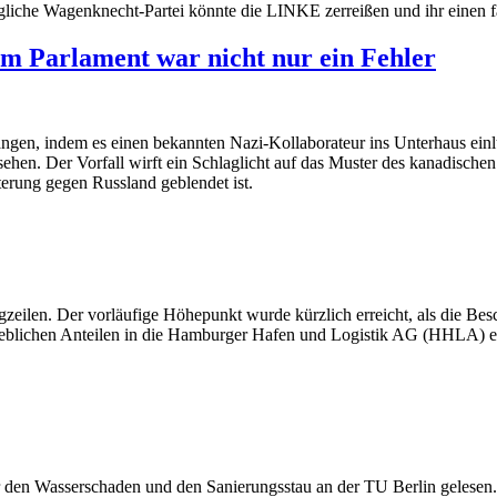
liche Wagenknecht-Partei könnte die LINKE zerreißen und ihr einen fa
im Parlament war nicht nur ein Fehler
gen, indem es einen bekannten Nazi-Kollaborateur ins Unterhaus einl
sehen. Der Vorfall wirft ein Schlaglicht auf das Muster des kanadische
erung gegen Russland geblendet ist.
zeilen. Der vorläufige Höhepunkt wurde kürzlich erreicht, als die Be
rheblichen Anteilen in die Hamburger Hafen und Logistik AG (HHLA) ein
er den Wasserschaden und den Sanierungsstau an der TU Berlin gelesen.