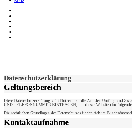
Ende
Auf Facebook folgen
Bei Twitter teilen
Instagram
Auf Youtube folgen
der funke - Shop
marxist.com
derfunke.de verwendet Cookies!
Hiermit stimmen Sie der weiteren Nutzung unserer Seite und der V
Einverstanden!
Datenschutzerklärung
Geltungsbereich
Diese Datenschutzerklärung klärt Nutzer über die Art, den Umfang un
UND TELEFONNUMMER EINTRAGEN] auf dieser Website (im folgenden 
Die rechtlichen Grundlagen des Datenschutzes finden sich im Bundesdaten
Kontaktaufnahme