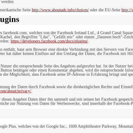
 werden.
merikanische Seite
http://www.aboutads.info/choices/
oder die EU-Seite
http:/
ugins
es facebook.com, welches von der Facebook Ireland Ltd., 4 Grand Canal Squar
r Kachel, den Begriffen "Like", "Gefällt mir" oder einem „Daumen hoch“-Zeich
werden:
https://developers.facebook.com/docs/plugins/
.
in enthält, baut sein Browser eine direkte Verbindung mit den Servern von Fac
er hat daher keinen Einfluss auf den Umfang der Daten, die Facebook mit Hilf
n Nutzer die entsprechende Seite des Angebots aufgerufen hat. Ist der Nutzer
 Button betätigen oder einen Kommentar abgeben, wird die entsprechende Info
dem die Möglichkeit, dass Facebook seine IP-Adresse in Erfahrung bringt und sp
ung der Daten durch Facebook sowie die diesbezüglichen Rechte und Einstell
com/about/privacy/
.
 dieses Angebot Daten über ihn sammelt und mit seinen bei Facebook gespeiche
sprüche zur Nutzung von Daten für Werbezwecke, sind innerhalb der Facebook-P
ogle Plus, welches von der Google Inc., 1600 Amphitheatre Parkway, Mountain