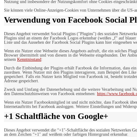
Nutzung und insbesondere der Nutzungskomfort ohne Cookies eingeschränkt
Sie können viele Online-Anzeigen-Cookies von Unternehmen über die US-a
Verwendung von Facebook Social Pl
Dieses Angebot verwendet Social Plugins ("Plugins") des sozialen Netzwerk
Plugins sind an einem der Facebook Logos erkennbar (weißes „f“ auf blaue
Liste und das Aussehen der Facebook Social Plugins kann hier eingesehen 
Wenn ein Nutzer eine Webseite dieses Angebots aufruft, die ein solches Plug
Browser übermittelt und von diesem in die Webseite eingebunden. Der Anbiet
seinem
Kenntnisstand
:
Durch die Einbindung der Plugins erhält Facebook die Information, dass ei
zuordnen. Wenn Nutzer mit den Plugins interagieren, zum Beispiel den Like
gespeichert. Falls ein Nutzer kein Mitglied von Facebook ist, besteht trotz
Adresse gespeichert.
Zweck und Umfang der Datenerhebung und die weitere Verarbeitung und Nutz
den Datenschutzhinweisen von Facebook entnehmen:
https://www.facebook.
Wenn ein Nutzer Facebookmitglied ist und nicht möchte, dass Facebook über
Internetauftritts bei Facebook ausloggen. Weitere Einstellungen und Wider
+1 Schaltfläche von Google+
Dieses Angebot verwendet die “+1″-Schaltfläche des sozialen Netzwerkes Go
an dem Zeichen “+1″ auf weißem oder farbigen Hintergrund erkennbar.