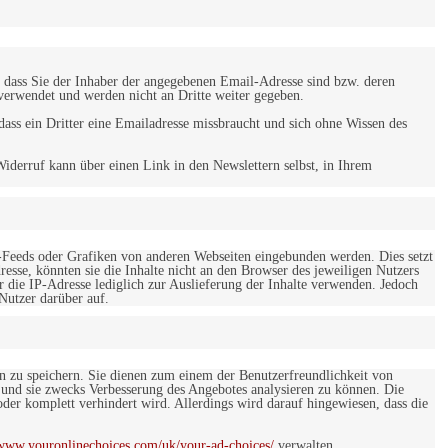
 dass Sie der Inhaber der angegebenen Email-Adresse sind bzw. deren
verwendet und werden nicht an Dritte weiter gegeben.
ss ein Dritter eine Emailadresse missbraucht und sich ohne Wissen des
iderruf kann über einen Link in den Newslettern selbst, in Ihrem
-Feeds oder Grafiken von anderen Webseiten eingebunden werden. Dies setzt
esse, könnten sie die Inhalte nicht an den Browser des jeweiligen Nutzers
r die IP-Adresse lediglich zur Auslieferung der Inhalte verwenden. Jedoch
 Nutzer darüber auf.
en zu speichern. Sie dienen zum einem der Benutzerfreundlichkeit von
 und sie zwecks Verbesserung des Angebotes analysieren zu können. Die
er komplett verhindert wird. Allerdings wird darauf hingewiesen, dass die
/www.youronlinechoices.com/uk/your-ad-choices/
verwalten.