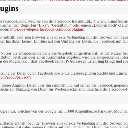
ugins
es facebook.com, welches von der Facebook Ireland Ltd., 4 Grand Canal Squar
r Kachel, den Begriffen "Like", "Gefällt mir" oder einem „Daumen hoch“-Zeich
werden:
https://developers.facebook.com/docs/plugins/
.
in enthält, baut sein Browser eine direkte Verbindung mit den Servern von Fac
er hat daher keinen Einfluss auf den Umfang der Daten, die Facebook mit Hilf
n Nutzer die entsprechende Seite des Angebots aufgerufen hat. Ist der Nutzer
 Button betätigen oder einen Kommentar abgeben, wird die entsprechende Info
dem die Möglichkeit, dass Facebook seine IP-Adresse in Erfahrung bringt und sp
ung der Daten durch Facebook sowie die diesbezüglichen Rechte und Einstell
com/about/privacy/
.
 dieses Angebot Daten über ihn sammelt und mit seinen bei Facebook gespeiche
sprüche zur Nutzung von Daten für Werbezwecke, sind innerhalb der Facebook-P
ogle Plus, welches von der Google Inc., 1600 Amphitheatre Parkway, Mountain
altfläche enthält, baut der Browser eine direkte Verbindung mit den Servern v
 Anbieter hat daher keinen Einfluss auf den Umfang der Daten, die Google mit