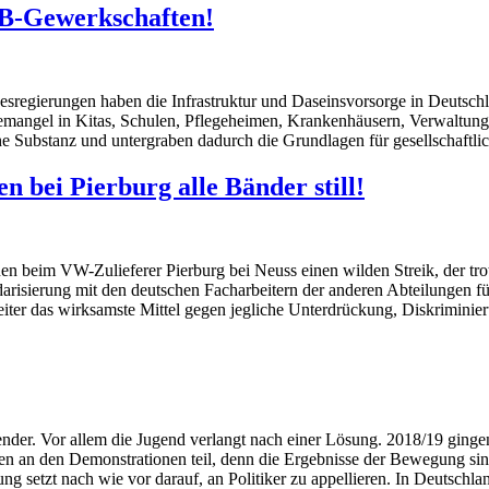
GB-Gewerkschaften!
desregierungen haben die Infrastruktur und Daseinsvorsorge in Deutsch
mangel in Kitas, Schulen, Pflegeheimen, Krankenhäusern, Verwaltung etc
iche Substanz und untergraben dadurch die Grundlagen für gesellschaftlic
n bei Pierburg alle Bänder still!
innen beim VW-Zulieferer Pierburg bei Neuss einen wilden Streik, der 
lidarisierung mit den deutschen Facharbeitern der anderen Abteilungen
iter das wirksamste Mittel gegen jegliche Unterdrückung, Diskriminie
er. Vor allem die Jugend verlangt nach einer Lösung. 2018/19 gingen
n an den Demonstrationen teil, denn die Ergebnisse der Bewegung sin
setzt nach wie vor darauf, an Politiker zu appellieren. In Deutschlan