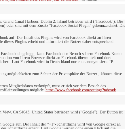
e, Grand Canal Harbour, Dublin 2, Irland betrieben wird ("Facebook"). Die
en) oder sind mit dem Zusatz "Facebook Social Plugin" gekennzeichnet. Die
ebook auf. Der Inhalt des Plugins wird von Facebook direkt an Ihren
e dieses Plugins erhebt und informiert die Nutzer daher entsprechend
 bei Facebook eingeloggt, kann Facebook den Besuch seinem Facebook-Konto
rmation von Ihrem Browser direkt an Facebook übermittelt und dort
eichert. Laut Facebook wird in Deutschland nur eine anonymisierte IP-
ungsmöglichkeiten zum Schutz der Privatsphäre der Nutzer , können diese
rten Mitgliedsdaten verknüpft, muss er sich vor dem Besuch des
rofileinstellungen möglich:
https://www.facebook.com/settings?tab=ads
.
 View, CA 94043, United States betrieben wird (“Google”). Der Button ist
on Google auf. Der Inhalt der “+1″-Schaltfläche wird von Google direkt an
 der Schaltfläche erhebt. Laut Google werden ohne einen Klick auf die