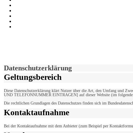
Bei Twitter teilen
Instagram
Auf Youtube folgen
der funke - Shop
marxist.com
derfunke.de verwendet Cookies!
Hiermit stimmen Sie der weiteren Nutzung unserer Seite und der V
Einverstanden!
Datenschutzerklärung
Geltungsbereich
Diese Datenschutzerklärung klärt Nutzer über die Art, den Umfang un
UND TELEFONNUMMER EINTRAGEN] auf dieser Website (im folgenden 
Die rechtlichen Grundlagen des Datenschutzes finden sich im Bundesdaten
Kontaktaufnahme
Bei der Kontaktaufnahme mit dem Anbieter (zum Beispiel per Kontaktformula