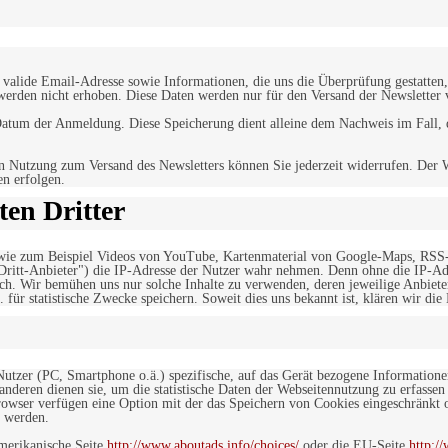
alide Email-Adresse sowie Informationen, die uns die Überprüfung gestatten,
werden nicht erhoben. Diese Daten werden nur für den Versand der Newsletter 
tum der Anmeldung. Diese Speicherung dient alleine dem Nachweis im Fall, da
n Nutzung zum Versand des Newsletters können Sie jederzeit widerrufen. Der W
en erfolgen.
en Dritter
, wie zum Beispiel Videos von YouTube, Kartenmaterial von Google-Maps, RSS
"Dritt-Anbieter") die IP-Adresse der Nutzer wahr nehmen. Denn ohne die IP-Adr
rlich. Wir bemühen uns nur solche Inhalte zu verwenden, deren jeweilige Anbiete
. für statistische Zwecke speichern. Soweit dies uns bekannt ist, klären wir die
 Nutzer (PC, Smartphone o.ä.) spezifische, auf das Gerät bezogene Information
deren dienen sie, um die statistische Daten der Webseitennutzung zu erfassen
owser verfügen eine Option mit der das Speichern von Cookies eingeschränkt od
 werden.
merikanische Seite
http://www.aboutads.info/choices/
oder die EU-Seite
http:/