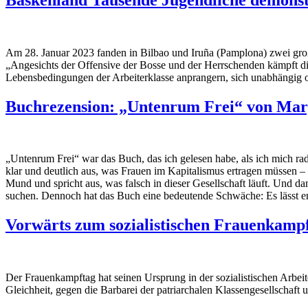
Am 28. Januar 2023 fanden in Bilbao und Iruña (Pamplona) zwei große
„Angesichts der Offensive der Bosse und der Herrschenden kämpft die
Lebensbedingungen der Arbeiterklasse anprangern, sich unabhängig o
Buchrezension: „Untenrum Frei“ von Mar
„Untenrum Frei“ war das Buch, das ich gelesen habe, als ich mich radi
klar und deutlich aus, was Frauen im Kapitalismus ertragen müssen –
Mund und spricht aus, was falsch in dieser Gesellschaft läuft. Und da
suchen. Dennoch hat das Buch eine bedeutende Schwäche: Es lässt e
Vorwärts zum sozialistischen Frauenkampf
Der Frauenkampftag hat seinen Ursprung in der sozialistischen Arbei
Gleichheit, gegen die Barbarei der patriarchalen Klassengesellschaf