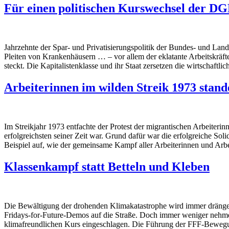
Für einen politischen Kurswechsel der D
Jahrzehnte der Spar- und Privatisierungspolitik der Bundes- und Lan
Pleiten von Krankenhäusern … – vor allem der eklatante Arbeitskräfte
steckt. Die Kapitalistenklasse und ihr Staat zersetzen die wirtschaftl
Arbeiterinnen im wilden Streik 1973 stande
Im Streikjahr 1973 entfachte der Protest der migrantischen Arbeiter
erfolgreichsten seiner Zeit war. Grund dafür war die erfolgreiche So
Beispiel auf, wie der gemeinsame Kampf aller Arbeiterinnen und Arbe
Klassenkampf statt Betteln und Kleben
Die Bewältigung der drohenden Klimakatastrophe wird immer drängend
Fridays-for-Future-Demos auf die Straße. Doch immer weniger nehme
klimafreundlichen Kurs eingeschlagen. Die Führung der FFF-Bewegung 