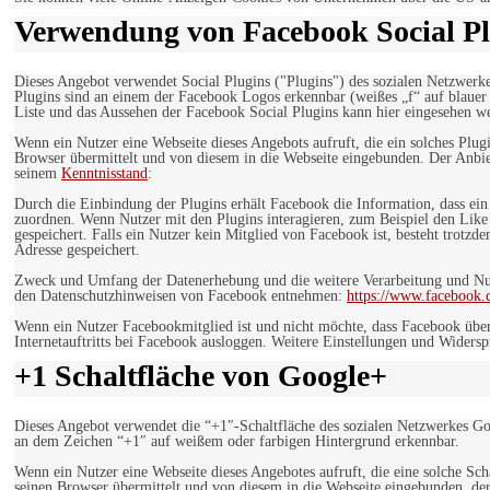
Verwendung von Facebook Social Pl
Dieses Angebot verwendet Social Plugins ("Plugins") des sozialen Netzwerk
Plugins sind an einem der Facebook Logos erkennbar (weißes „f“ auf blaue
Liste und das Aussehen der Facebook Social Plugins kann hier eingesehen 
Wenn ein Nutzer eine Webseite dieses Angebots aufruft, die ein solches Plug
Browser übermittelt und von diesem in die Webseite eingebunden. Der Anbiet
seinem
Kenntnisstand
:
Durch die Einbindung der Plugins erhält Facebook die Information, dass ei
zuordnen. Wenn Nutzer mit den Plugins interagieren, zum Beispiel den Like
gespeichert. Falls ein Nutzer kein Mitglied von Facebook ist, besteht trotz
Adresse gespeichert.
Zweck und Umfang der Datenerhebung und die weitere Verarbeitung und Nutz
den Datenschutzhinweisen von Facebook entnehmen:
https://www.facebook.
Wenn ein Nutzer Facebookmitglied ist und nicht möchte, dass Facebook über
Internetauftritts bei Facebook ausloggen. Weitere Einstellungen und Wider
+1 Schaltfläche von Google+
Dieses Angebot verwendet die “+1″-Schaltfläche des sozialen Netzwerkes Go
an dem Zeichen “+1″ auf weißem oder farbigen Hintergrund erkennbar.
Wenn ein Nutzer eine Webseite dieses Angebotes aufruft, die eine solche Sch
seinen Browser übermittelt und von diesem in die Webseite eingebunden. der