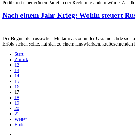
Politik mit einer grünen Partei in der Regierung ändern würde. Als die
Nach einem Jahr Krieg: Wohin steuert Ru
Der Beginn der russischen Militärinvasion in der Ukraine jährte sich
Erfolg stehen sollte, hat sich zu einem langwierigen, kräftezehrenden
Start
Zurück
12
13
14
15
16
17
18
19
20
21
Weiter
Ende
Auf Facebook folgen