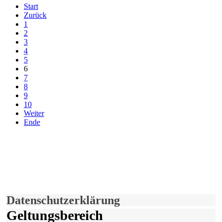
Start
Zurück
1
2
3
4
5
6
7
8
9
10
Weiter
Ende
derfunke.de verwendet Cookies!
Hiermit stimmen Sie der weiteren Nutzung unserer Seite und der
Verwendung von Cookies zu.
Mehr erfahren
Einverstanden!
Datenschutzerklärung
Geltungsbereich