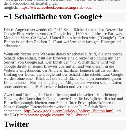
der Facebook-Profileinstellungen
möglich:
https://www.facebook.com/settings?tab=ads
.
+1 Schaltfläche von Google+
Dieses Angebot verwendet die “+1″-Schaltfläche des sozialen Netzwerkes
Google Plus, welches von der Google Inc., 1600 Amphitheatre Parkway,
Mountain View, CA 94043, United States betrieben wird (“Google”). Der
Button ist an dem Zeichen “+1″ auf weißem oder farbigen Hintergrund
erkennbar.
Wenn ein Nutzer eine Webseite dieses Angebotes aufruft, die eine solche
Schaltfläche enthält, baut der Browser eine direkte Verbindung mit den
Servern von Google auf. Der Inhalt der “+1″-Schaltfläche wird von
Google direkt an seinen Browser übermittelt und von diesem in die
Webseite eingebunden. der Anbieter hat daher keinen Einfluss auf den
Umfang der Daten, die Google mit der Schaltfläche erhebt. Laut Google
werden ohne einen Klick auf die Schaltfläche keine personenbezogenen
Daten erhoben. Nur bei eingeloggten Mitgliedern, werden solche Daten,
unter anderem die IP-Adresse, erhoben und verarbeitet.
Zweck und Umfang der Datenerhebung und die weitere Verarbeitung und
Nutzung der Daten durch Google sowie Ihre diesbezüglichen Rechte und
Einstellungsmöglichkeiten zum Schutz Ihrer Privatsphäre können die
Nutzer Googles Datenschutzhinweisen zu der “+1″-Schaltfläche
entnehmen:
http://www.google.com/intl/de/+/policy/+1button.html
und
der FAQ:
http://www.google.com/intl/de/+1/button/.
Twitter