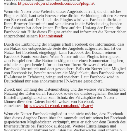
werden:
https://developers.facebook.com/docs/plugins/
.
Wenn ein Nutzer eine Webseite dieses Angebots aufruft, die ein solches
Plugin enthält, baut sein Browser eine direkte Verbindung mit den Servern
von Facebook auf. Der Inhalt des Plugins wird von Facebook direkt an
Ihren Browser übermittelt und von diesem in die Webseite eingebunden.
Der Anbieter hat daher keinen Einfluss auf den Umfang der Daten, die
Facebook mit Hilfe dieses Plugins erhebt und informiert die Nutzer daher
entsprechend seinem
Kenntnisstand
:
Durch die Einbindung der Plugins erhält Facebook die Information, dass
ein Nutzer die entsprechende Seite des Angebots aufgerufen hat. Ist der
Nutzer bei Facebook eingeloggt, kann Facebook den Besuch seinem
Facebook-Konto zuordnen. Wenn Nutzer mit den Plugins interagieren,
zum Beispiel den Like Button betätigen oder einen Kommentar abgeben,
wird die entsprechende Information von Ihrem Browser direkt an
Facebook übermittelt und dort gespeichert. Falls ein Nutzer kein Mitglied
von Facebook ist, besteht trotzdem die Möglichkeit, dass Facebook seine
IP-Adresse in Erfahrung bringt und speichert. Laut Facebook wird in
Deutschland nur eine anonymisierte IP-Adresse gespeichert.
Zweck und Umfang der Datenerhebung und die weitere Verarbeitung und
Nutzung der Daten durch Facebook sowie die diesbezüglichen Rechte und
Einstellungsmöglichkeiten zum Schutz der Privatsphäre der Nutzer ,
können diese den Datenschutzhinweisen von Facebook
entnehmen:
https://www.facebook.com/about/privacy/
.
Wenn ein Nutzer Facebookmitglied ist und nicht möchte, dass Facebook
über dieses Angebot Daten über ihn sammelt und mit seinen bei Facebook
gespeicherten Mitgliedsdaten verknüpft, muss er sich vor dem Besuch des
Internetauftritts bei Facebook ausloggen. Weitere Einstellungen und
Widersprüche zur Nutzung von Daten für Werbezwecke, sind innerhalb