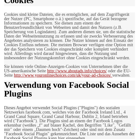
Cookies
Cookies sind kleine Dateien, die es ermöglichen, auf dem Zugriffsgerät
der Nutzer (PC, Smartphone o.ä.) spezifische, auf das Gerät bezogene
Informationen zu speichern. Sie dienen zum einem der
Benutzerfreundlichkeit von Webseiten und damit den Nutzern (z.B.
Speicherung von Logindaten). Zum anderen dienen sie, um die statistische
Daten der Webseitennutzung zu erfassen und sie zwecks Verbesserung des
Angebotes analysieren zu können. Die Nutzer können auf den Einsatz der
Cookies Einfluss nehmen. Die meisten Browser verfügen eine Option mit
der das Speichern von Cookies eingeschränkt oder komplett verhindert
wird. Allerdings wird darauf hingewiesen, dass die Nutzung und
insbesondere der Nutzungskomfort ohne Cookies eingeschränkt werden.
Sie können viele Online-Anzeigen-Cookies von Unternehmen über die
US-amerikanische Seite
http://www.aboutads.info/choices/
oder die EU-
Seite
http://www.youronlinechoices.com/uk/your-ad-choices/
verwalten.
Verwendung von Facebook Social
Plugins
Dieses Angebot verwendet Social Plugins ("Plugins") des sozialen
Netzwerkes facebook.com, welches von der Facebook Ireland Ltd., 4
Grand Canal Square, Grand Canal Harbour, Dublin 2, Irland betrieben
wird ("Facebook"). Die Plugins sind an einem der Facebook Logos
erkennbar (weißes „f“ auf blauer Kachel, den Begriffen "Like", "Gefällt
mir" oder einem „Daumen hoch“-Zeichen) oder sind mit dem Zusatz
"Facebook Social Plugin" gekennzeichnet. Die Liste und das Aussehen der
Facebook Social Plugins kann hier eingesehen