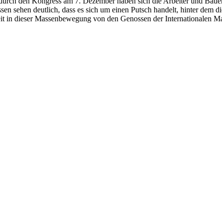
 durch den Kongress am 7. Dezember haben sich die Arbeiter und Bauer
sehen deutlich, dass es sich um einen Putsch handelt, hinter dem die
zeit in dieser Massenbewegung von den Genossen der Internationalen Ma