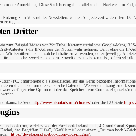
tum der Anmeldung. Diese Speicherung dient alleine dem Nachweis im Fall, da
n Nutzung zum Versand des Newsletters können Sie jederzeit widerrufen. Der W
en erfolgen.
en Dritter
, wie zum Beispiel Videos von YouTube, Kartenmaterial von Google-Maps, RSS
"Dritt-Anbieter") die IP-Adresse der Nutzer wahr nehmen. Denn ohne die IP-Adr
rlich. Wir bemühen uns nur solche Inhalte zu verwenden, deren jeweilige Anbiete
. für statistische Zwecke speichern. Soweit dies uns bekannt ist, klären wir die
 Nutzer (PC, Smartphone o.ä.) spezifische, auf das Gerät bezogene Information
deren dienen sie, um die statistische Daten der Webseitennutzung zu erfassen
owser verfügen eine Option mit der das Speichern von Cookies eingeschränkt od
 werden.
merikanische Seite
http://www.aboutads.info/choices/
oder die EU-Seite
http:/
ugins
es facebook.com, welches von der Facebook Ireland Ltd., 4 Grand Canal Squar
r Kachel, den Begriffen "Like", "Gefällt mir" oder einem „Daumen hoch“-Zeich
werden:
https://developers.facebook.com/docs/plugins/
.