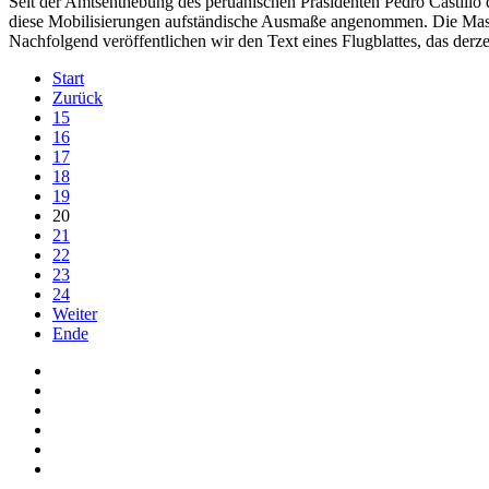
Seit der Amtsenthebung des peruanischen Präsidenten Pedro Castillo
diese Mobilisierungen aufständische Ausmaße angenommen. Die Massen 
Nachfolgend veröffentlichen wir den Text eines Flugblattes, das der
Start
Zurück
15
16
17
18
19
20
21
22
23
24
Weiter
Ende
Auf Facebook folgen
Bei Twitter teilen
Instagram
Auf Youtube folgen
der funke - Shop
marxist.com