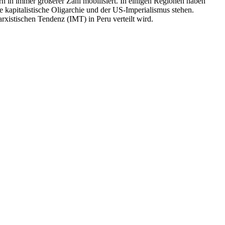
n in immer größerer Zahl mobilisiert. In einigen Regionen haben
 kapitalistische Oligarchie und der US-Imperialismus stehen.
rxistischen Tendenz (IMT) in Peru verteilt wird.