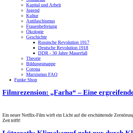
Kapital und Arbeit
Jugend
Kultur
Antifaschismus
Frauenbefreiung
Ökologie
Geschichte
Russische Revolution 1917
Deutsche Revolution 1918
DDR - 30 Jahre Mauerfall
Theorie
Bildungsmappe
Corona
Marxismus FAQ
Funke Shop
Filmrezension: „Farha“ – Eine ergreifende
Ein neuer Netflix-Film wirft ein Licht auf die erschütternde Zerstöru
Zeit trifft!
Lützerath: Klimakampf geht nur durch K