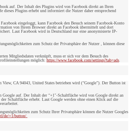
ebook auf. Der Inhalt des Plugins wird von Facebook direkt an Ihren
e dieses Plugins erhebt und informiert die Nutzer daher entsprechend
 bei Facebook eingeloggt, kann Facebook den Besuch seinem Facebook-Konto
rmation von Ihrem Browser direkt an Facebook übermittelt und dort
eichert. Laut Facebook wird in Deutschland nur eine anonymisierte IP-
ungsmöglichkeiten zum Schutz der Privatsphäre der Nutzer , können diese
rten Mitgliedsdaten verknüpft, muss er sich vor dem Besuch des
rofileinstellungen möglich:
https://www.facebook.com/settings?tab=ads
.
 View, CA 94043, United States betrieben wird (“Google”). Der Button ist
on Google auf. Der Inhalt der “+1″-Schaltfläche wird von Google direkt an
 der Schaltfläche erhebt. Laut Google werden ohne einen Klick auf die
erarbeitet.
ngsmöglichkeiten zum Schutz Ihrer Privatsphäre können die Nutzer Googles
l/de/+1/button/.