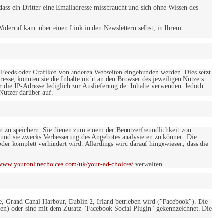
ss ein Dritter eine Emailadresse missbraucht und sich ohne Wissen des
iderruf kann über einen Link in den Newslettern selbst, in Ihrem
-Feeds oder Grafiken von anderen Webseiten eingebunden werden. Dies setzt
esse, könnten sie die Inhalte nicht an den Browser des jeweiligen Nutzers
r die IP-Adresse lediglich zur Auslieferung der Inhalte verwenden. Jedoch
 Nutzer darüber auf.
en zu speichern. Sie dienen zum einem der Benutzerfreundlichkeit von
 und sie zwecks Verbesserung des Angebotes analysieren zu können. Die
er komplett verhindert wird. Allerdings wird darauf hingewiesen, dass die
/www.youronlinechoices.com/uk/your-ad-choices/
verwalten.
e, Grand Canal Harbour, Dublin 2, Irland betrieben wird ("Facebook"). Die
en) oder sind mit dem Zusatz "Facebook Social Plugin" gekennzeichnet. Die