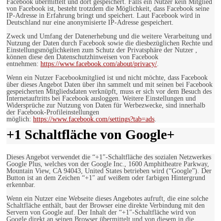
Facebook übermittelt und dort gespeichert. Falls ein Nutzer kein Mitglied
von Facebook ist, besteht trotzdem die Möglichkeit, dass Facebook seine
IP-Adresse in Erfahrung bringt und speichert. Laut Facebook wird in
Deutschland nur eine anonymisierte IP-Adresse gespeichert.
Zweck und Umfang der Datenerhebung und die weitere Verarbeitung und
Nutzung der Daten durch Facebook sowie die diesbezüglichen Rechte und
Einstellungsmöglichkeiten zum Schutz der Privatsphäre der Nutzer ,
können diese den Datenschutzhinweisen von Facebook
entnehmen:
https://www.facebook.com/about/privacy/
.
Wenn ein Nutzer Facebookmitglied ist und nicht möchte, dass Facebook
über dieses Angebot Daten über ihn sammelt und mit seinen bei Facebook
gespeicherten Mitgliedsdaten verknüpft, muss er sich vor dem Besuch des
Internetauftritts bei Facebook ausloggen. Weitere Einstellungen und
Widersprüche zur Nutzung von Daten für Werbezwecke, sind innerhalb
der Facebook-Profileinstellungen
möglich:
https://www.facebook.com/settings?tab=ads
.
+1 Schaltfläche von Google+
Dieses Angebot verwendet die “+1″-Schaltfläche des sozialen Netzwerkes
Google Plus, welches von der Google Inc., 1600 Amphitheatre Parkway,
Mountain View, CA 94043, United States betrieben wird (“Google”). Der
Button ist an dem Zeichen “+1″ auf weißem oder farbigen Hintergrund
erkennbar.
Wenn ein Nutzer eine Webseite dieses Angebotes aufruft, die eine solche
Schaltfläche enthält, baut der Browser eine direkte Verbindung mit den
Servern von Google auf. Der Inhalt der “+1″-Schaltfläche wird von
Google direkt an seinen Browser übermittelt und von diesem in die