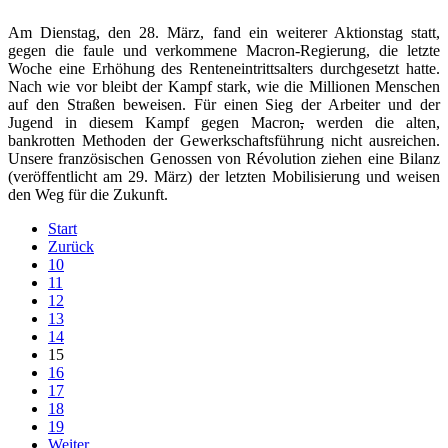
Am Dienstag, den 28. März, fand ein weiterer Aktionstag statt,
gegen die faule und verkommene Macron-Regierung, die letzte
Woche eine Erhöhung des Renteneintrittsalters durchgesetzt hatte.
Nach wie vor bleibt der Kampf stark, wie die Millionen Menschen
auf den Straßen beweisen. Für einen Sieg der Arbeiter und der
Jugend in diesem Kampf gegen Macron
,
werden die alten,
bankrotten Methoden der Gewerkschaftsführung nicht ausreichen.
Unsere französischen Genossen von Révolution ziehen eine Bilanz
(veröffentlicht am 29. März) der letzten Mobilisierung und weisen
den Weg für die Zukunft.
Start
Zurück
10
11
12
13
14
15
16
17
18
19
Weiter