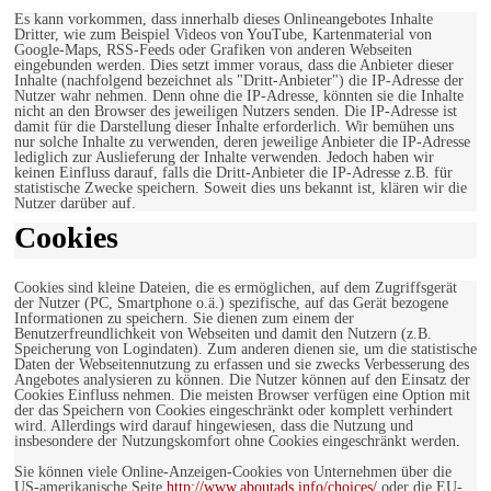
Es kann vorkommen, dass innerhalb dieses Onlineangebotes Inhalte
Dritter, wie zum Beispiel Videos von YouTube, Kartenmaterial von
Google-Maps, RSS-Feeds oder Grafiken von anderen Webseiten
eingebunden werden. Dies setzt immer voraus, dass die Anbieter dieser
Inhalte (nachfolgend bezeichnet als "Dritt-Anbieter") die IP-Adresse der
Nutzer wahr nehmen. Denn ohne die IP-Adresse, könnten sie die Inhalte
nicht an den Browser des jeweiligen Nutzers senden. Die IP-Adresse ist
damit für die Darstellung dieser Inhalte erforderlich. Wir bemühen uns
nur solche Inhalte zu verwenden, deren jeweilige Anbieter die IP-Adresse
lediglich zur Auslieferung der Inhalte verwenden. Jedoch haben wir
keinen Einfluss darauf, falls die Dritt-Anbieter die IP-Adresse z.B. für
statistische Zwecke speichern. Soweit dies uns bekannt ist, klären wir die
Nutzer darüber auf.
Cookies
Cookies sind kleine Dateien, die es ermöglichen, auf dem Zugriffsgerät
der Nutzer (PC, Smartphone o.ä.) spezifische, auf das Gerät bezogene
Informationen zu speichern. Sie dienen zum einem der
Benutzerfreundlichkeit von Webseiten und damit den Nutzern (z.B.
Speicherung von Logindaten). Zum anderen dienen sie, um die statistische
Daten der Webseitennutzung zu erfassen und sie zwecks Verbesserung des
Angebotes analysieren zu können. Die Nutzer können auf den Einsatz der
Cookies Einfluss nehmen. Die meisten Browser verfügen eine Option mit
der das Speichern von Cookies eingeschränkt oder komplett verhindert
wird. Allerdings wird darauf hingewiesen, dass die Nutzung und
insbesondere der Nutzungskomfort ohne Cookies eingeschränkt werden.
Sie können viele Online-Anzeigen-Cookies von Unternehmen über die
US-amerikanische Seite
http://www.aboutads.info/choices/
oder die EU-