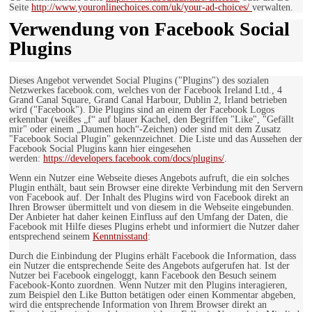
Seite
http://www.youronlinechoices.com/uk/your-ad-choices/
verwalten.
Verwendung von Facebook Social
Plugins
Dieses Angebot verwendet Social Plugins ("Plugins") des sozialen
Netzwerkes facebook.com, welches von der Facebook Ireland Ltd., 4
Grand Canal Square, Grand Canal Harbour, Dublin 2, Irland betrieben
wird ("Facebook"). Die Plugins sind an einem der Facebook Logos
erkennbar (weißes „f“ auf blauer Kachel, den Begriffen "Like", "Gefällt
mir" oder einem „Daumen hoch“-Zeichen) oder sind mit dem Zusatz
"Facebook Social Plugin" gekennzeichnet. Die Liste und das Aussehen der
Facebook Social Plugins kann hier eingesehen
werden:
https://developers.facebook.com/docs/plugins/
.
Wenn ein Nutzer eine Webseite dieses Angebots aufruft, die ein solches
Plugin enthält, baut sein Browser eine direkte Verbindung mit den Servern
von Facebook auf. Der Inhalt des Plugins wird von Facebook direkt an
Ihren Browser übermittelt und von diesem in die Webseite eingebunden.
Der Anbieter hat daher keinen Einfluss auf den Umfang der Daten, die
Facebook mit Hilfe dieses Plugins erhebt und informiert die Nutzer daher
entsprechend seinem
Kenntnisstand
:
Durch die Einbindung der Plugins erhält Facebook die Information, dass
ein Nutzer die entsprechende Seite des Angebots aufgerufen hat. Ist der
Nutzer bei Facebook eingeloggt, kann Facebook den Besuch seinem
Facebook-Konto zuordnen. Wenn Nutzer mit den Plugins interagieren,
zum Beispiel den Like Button betätigen oder einen Kommentar abgeben,
wird die entsprechende Information von Ihrem Browser direkt an