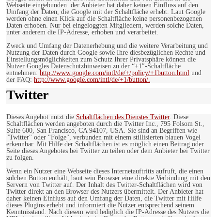
Webseite eingebunden. der Anbieter hat daher keinen Einfluss auf den
Umfang der Daten, die Google mit der Schaltfläche erhebt. Laut Google
werden ohne einen Klick auf die Schaltfläche keine personenbezogenen
Daten erhoben. Nur bei eingeloggten Mitgliedern, werden solche Daten,
unter anderem die IP-Adresse, erhoben und verarbeitet.
Zweck und Umfang der Datenerhebung und die weitere Verarbeitung und
Nutzung der Daten durch Google sowie Ihre diesbezüglichen Rechte und
Einstellungsmöglichkeiten zum Schutz Ihrer Privatsphäre können die
Nutzer Googles Datenschutzhinweisen zu der “+1″-Schaltfläche
entnehmen:
http://www.google.com/intl/de/+/policy/+1button.html
und
der FAQ:
http://www.google.com/intl/de/+1/button/.
Twitter
Dieses Angebot nutzt die
Schaltflächen des Dienstes Twitter
. Diese
Schaltflächen werden angeboten durch die Twitter Inc., 795 Folsom St.,
Suite 600, San Francisco, CA 94107, USA. Sie sind an Begriffen wie
"Twitter" oder "Folge", verbunden mit einem stillisierten blauen Vogel
erkennbar. Mit Hilfe der Schaltflächen ist es möglich einen Beitrag oder
Seite dieses Angebotes bei Twitter zu teilen oder dem Anbieter bei Twitter
zu folgen.
Wenn ein Nutzer eine Webseite dieses Internetauftritts aufruft, die einen
solchen Button enthält, baut sein Browser eine direkte Verbindung mit den
Servern von Twitter auf. Der Inhalt des Twitter-Schaltflächen wird von
Twitter direkt an den Browser des Nutzers übermittelt. Der Anbieter hat
daher keinen Einfluss auf den Umfang der Daten, die Twitter mit Hilfe
dieses Plugins erhebt und informiert die Nutzer entsprechend seinem
Kenntnisstand. Nach diesem wird lediglich die IP-Adresse des Nutzers die