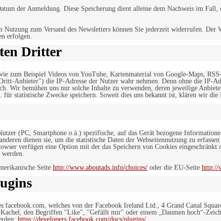
tum der Anmeldung. Diese Speicherung dient alleine dem Nachweis im Fall, da
n Nutzung zum Versand des Newsletters können Sie jederzeit widerrufen. Der W
en erfolgen.
en Dritter
, wie zum Beispiel Videos von YouTube, Kartenmaterial von Google-Maps, RSS
"Dritt-Anbieter") die IP-Adresse der Nutzer wahr nehmen. Denn ohne die IP-Adr
rlich. Wir bemühen uns nur solche Inhalte zu verwenden, deren jeweilige Anbiete
. für statistische Zwecke speichern. Soweit dies uns bekannt ist, klären wir die
 Nutzer (PC, Smartphone o.ä.) spezifische, auf das Gerät bezogene Information
deren dienen sie, um die statistische Daten der Webseitennutzung zu erfassen
owser verfügen eine Option mit der das Speichern von Cookies eingeschränkt od
 werden.
merikanische Seite
http://www.aboutads.info/choices/
oder die EU-Seite
http:/
ugins
es facebook.com, welches von der Facebook Ireland Ltd., 4 Grand Canal Squar
r Kachel, den Begriffen "Like", "Gefällt mir" oder einem „Daumen hoch“-Zeich
werden:
https://developers.facebook.com/docs/plugins/
.