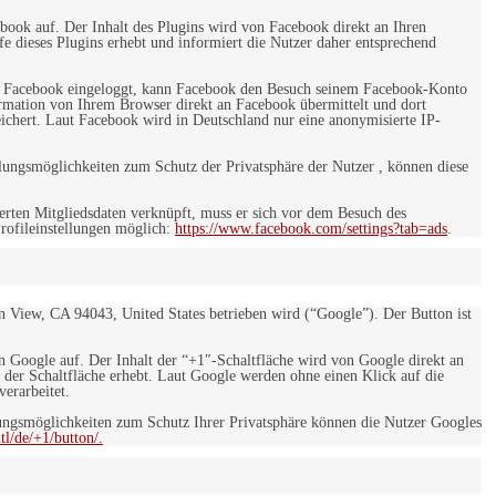
ebook auf. Der Inhalt des Plugins wird von Facebook direkt an Ihren
e dieses Plugins erhebt und informiert die Nutzer daher entsprechend
 bei Facebook eingeloggt, kann Facebook den Besuch seinem Facebook-Konto
rmation von Ihrem Browser direkt an Facebook übermittelt und dort
eichert. Laut Facebook wird in Deutschland nur eine anonymisierte IP-
ungsmöglichkeiten zum Schutz der Privatsphäre der Nutzer , können diese
rten Mitgliedsdaten verknüpft, muss er sich vor dem Besuch des
rofileinstellungen möglich:
https://www.facebook.com/settings?tab=ads
.
 View, CA 94043, United States betrieben wird (“Google”). Der Button ist
on Google auf. Der Inhalt der “+1″-Schaltfläche wird von Google direkt an
 der Schaltfläche erhebt. Laut Google werden ohne einen Klick auf die
erarbeitet.
ngsmöglichkeiten zum Schutz Ihrer Privatsphäre können die Nutzer Googles
l/de/+1/button/.