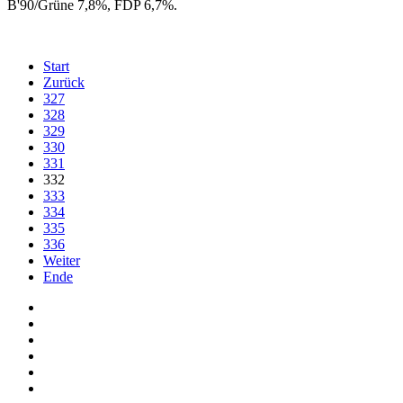
B'90/Grüne 7,8%, FDP 6,7%.
Start
Zurück
327
328
329
330
331
332
333
334
335
336
Weiter
Ende
Auf Facebook folgen
Bei Twitter teilen
Instagram
Auf Youtube folgen
der funke - Shop
marxist.com