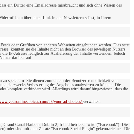
ss ein Dritter eine Emailadresse missbraucht und sich ohne Wissen des
iderruf kann über einen Link in den Newslettern selbst, in Ihrem
-Feeds oder Grafiken von anderen Webseiten eingebunden werden. Dies setzt
esse, könnten sie die Inhalte nicht an den Browser des jeweiligen Nutzers
r die IP-Adresse lediglich zur Auslieferung der Inhalte verwenden. Jedoch
 Nutzer darüber auf.
en zu speichern. Sie dienen zum einem der Benutzerfreundlichkeit von
 und sie zwecks Verbesserung des Angebotes analysieren zu können. Die
er komplett verhindert wird. Allerdings wird darauf hingewiesen, dass die
/www.youronlinechoices.com/uk/your-ad-choices/
verwalten.
e, Grand Canal Harbour, Dublin 2, Irland betrieben wird ("Facebook"). Die
en) oder sind mit dem Zusatz "Facebook Social Plugin" gekennzeichnet. Die