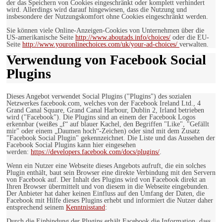
der das Speichern von Cookies eingeschränkt oder komplett verhindert
wird. Allerdings wird darauf hingewiesen, dass die Nutzung und
insbesondere der Nutzungskomfort ohne Cookies eingeschränkt werden.
Sie können viele Online-Anzeigen-Cookies von Unternehmen über die
US-amerikanische Seite
http://www.aboutads.info/choices/
oder die EU-
Seite
http://www.youronlinechoices.com/uk/your-ad-choices/
verwalten.
Verwendung von Facebook Social
Plugins
Dieses Angebot verwendet Social Plugins ("Plugins") des sozialen
Netzwerkes facebook.com, welches von der Facebook Ireland Ltd., 4
Grand Canal Square, Grand Canal Harbour, Dublin 2, Irland betrieben
wird ("Facebook"). Die Plugins sind an einem der Facebook Logos
erkennbar (weißes „f“ auf blauer Kachel, den Begriffen "Like", "Gefällt
mir" oder einem „Daumen hoch“-Zeichen) oder sind mit dem Zusatz
"Facebook Social Plugin" gekennzeichnet. Die Liste und das Aussehen der
Facebook Social Plugins kann hier eingesehen
werden:
https://developers.facebook.com/docs/plugins/
.
Wenn ein Nutzer eine Webseite dieses Angebots aufruft, die ein solches
Plugin enthält, baut sein Browser eine direkte Verbindung mit den Servern
von Facebook auf. Der Inhalt des Plugins wird von Facebook direkt an
Ihren Browser übermittelt und von diesem in die Webseite eingebunden.
Der Anbieter hat daher keinen Einfluss auf den Umfang der Daten, die
Facebook mit Hilfe dieses Plugins erhebt und informiert die Nutzer daher
entsprechend seinem
Kenntnisstand
:
Durch die Einbindung der Plugins erhält Facebook die Information, dass