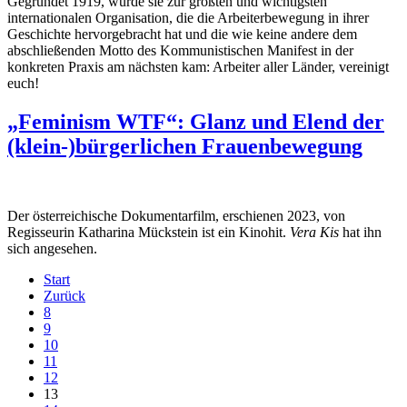
Gegründet 1919, wurde sie zur größten und wichtigsten
internationalen Organisation, die die Arbeiterbewegung in ihrer
Geschichte hervorgebracht hat und die wie keine andere dem
abschließenden Motto des Kommunistischen Manifest in der
konkreten Praxis am nächsten kam: Arbeiter aller Länder, vereinigt
euch!
„Feminism WTF“: Glanz und Elend der
(klein-)bürgerlichen Frauenbewegung
Der österreichische Dokumentarfilm, erschienen 2023, von
Regisseurin Katharina Mückstein ist ein Kinohit.
Vera Kis
hat ihn
sich angesehen.
Start
Zurück
8
9
10
11
12
13