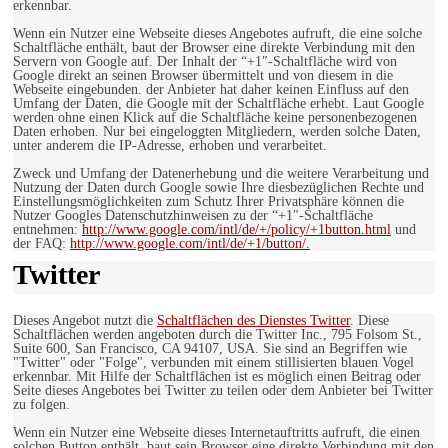
erkennbar.
Wenn ein Nutzer eine Webseite dieses Angebotes aufruft, die eine solche
Schaltfläche enthält, baut der Browser eine direkte Verbindung mit den
Servern von Google auf. Der Inhalt der “+1″-Schaltfläche wird von
Google direkt an seinen Browser übermittelt und von diesem in die
Webseite eingebunden. der Anbieter hat daher keinen Einfluss auf den
Umfang der Daten, die Google mit der Schaltfläche erhebt. Laut Google
werden ohne einen Klick auf die Schaltfläche keine personenbezogenen
Daten erhoben. Nur bei eingeloggten Mitgliedern, werden solche Daten,
unter anderem die IP-Adresse, erhoben und verarbeitet.
Zweck und Umfang der Datenerhebung und die weitere Verarbeitung und
Nutzung der Daten durch Google sowie Ihre diesbezüglichen Rechte und
Einstellungsmöglichkeiten zum Schutz Ihrer Privatsphäre können die
Nutzer Googles Datenschutzhinweisen zu der “+1″-Schaltfläche
entnehmen:
http://www.google.com/intl/de/+/policy/+1button.html
und
der FAQ:
http://www.google.com/intl/de/+1/button/.
Twitter
Dieses Angebot nutzt die
Schaltflächen des Dienstes Twitter
. Diese
Schaltflächen werden angeboten durch die Twitter Inc., 795 Folsom St.,
Suite 600, San Francisco, CA 94107, USA. Sie sind an Begriffen wie
"Twitter" oder "Folge", verbunden mit einem stillisierten blauen Vogel
erkennbar. Mit Hilfe der Schaltflächen ist es möglich einen Beitrag oder
Seite dieses Angebotes bei Twitter zu teilen oder dem Anbieter bei Twitter
zu folgen.
Wenn ein Nutzer eine Webseite dieses Internetauftritts aufruft, die einen
solchen Button enthält, baut sein Browser eine direkte Verbindung mit den