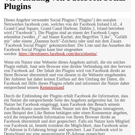
Plugins
Dieses Angebot verwendet Social Plugins ("Plugins") des sozialen
Netzwerkes facebook.com, welches von der Facebook Ireland Ltd., 4
Grand Canal Square, Grand Canal Harbour, Dublin 2, Irland betrieben
wird ("Facebook"). Die Plugins sind an einem der Facebook Logos
erkennbar (weißes „f“ auf blauer Kachel, den Begriffen "Like", "Gefällt
mir" oder einem „Daumen hoch“-Zeichen) oder sind mit dem Zusatz
"Facebook Social Plugin" gekennzeichnet. Die Liste und das Aussehen der
Facebook Social Plugins kann hier eingesehen
werden:
https://developers.facebook.com/docs/plugins/
.
Wenn ein Nutzer eine Webseite dieses Angebots aufruft, die ein solches
Plugin enthält, baut sein Browser eine direkte Verbindung mit den Servern
von Facebook auf. Der Inhalt des Plugins wird von Facebook direkt an
Ihren Browser übermittelt und von diesem in die Webseite eingebunden.
Der Anbieter hat daher keinen Einfluss auf den Umfang der Daten, die
Facebook mit Hilfe dieses Plugins erhebt und informiert die Nutzer daher
entsprechend seinem
Kenntnisstand
:
Durch die Einbindung der Plugins erhält Facebook die Information, dass
ein Nutzer die entsprechende Seite des Angebots aufgerufen hat. Ist der
Nutzer bei Facebook eingeloggt, kann Facebook den Besuch seinem
Facebook-Konto zuordnen. Wenn Nutzer mit den Plugins interagieren,
zum Beispiel den Like Button betätigen oder einen Kommentar abgeben,
wird die entsprechende Information von Ihrem Browser direkt an
Facebook übermittelt und dort gespeichert. Falls ein Nutzer kein Mitglied
von Facebook ist, besteht trotzdem die Möglichkeit, dass Facebook seine
IP-Adresse in Erfahrung bringt und speichert. Laut Facebook wird in
Deutschland nur eine anonymisierte IP-Adresse gespeichert.