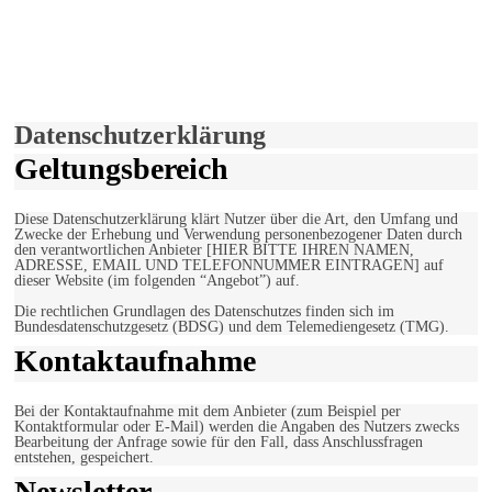
derfunke.de verwendet Cookies!
Hiermit stimmen Sie der weiteren Nutzung unserer Seite und der
Verwendung von Cookies zu.
Mehr erfahren
Einverstanden!
Datenschutzerklärung
Geltungsbereich
Diese Datenschutzerklärung klärt Nutzer über die Art, den Umfang und
Zwecke der Erhebung und Verwendung personenbezogener Daten durch
den verantwortlichen Anbieter [HIER BITTE IHREN NAMEN,
ADRESSE, EMAIL UND TELEFONNUMMER EINTRAGEN] auf
dieser Website (im folgenden “Angebot”) auf.
Die rechtlichen Grundlagen des Datenschutzes finden sich im
Bundesdatenschutzgesetz (BDSG) und dem Telemediengesetz (TMG).
Kontaktaufnahme
Bei der Kontaktaufnahme mit dem Anbieter (zum Beispiel per
Kontaktformular oder E-Mail) werden die Angaben des Nutzers zwecks
Bearbeitung der Anfrage sowie für den Fall, dass Anschlussfragen
entstehen, gespeichert.
Newsletter