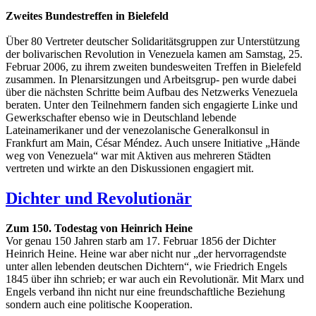
Zweites Bundestreffen in Bielefeld
Über 80 Vertreter deutscher Solidaritätsgruppen zur Unterstützung
der bolivarischen Revolution in Venezuela kamen am Samstag, 25.
Februar 2006, zu ihrem zweiten bundesweiten Treffen in Bielefeld
zusammen. In Plenarsitzungen und Arbeitsgrup- pen wurde dabei
über die nächsten Schritte beim Aufbau des Netzwerks Venezuela
beraten. Unter den Teilnehmern fanden sich engagierte Linke und
Gewerkschafter ebenso wie in Deutschland lebende
Lateinamerikaner und der venezolanische Generalkonsul in
Frankfurt am Main, César Méndez. Auch unsere Initiative „Hände
weg von Venezuela“ war mit Aktiven aus mehreren Städten
vertreten und wirkte an den Diskussionen engagiert mit.
Dichter und Revolutionär
Zum 150. Todestag von Heinrich Heine
Vor genau 150 Jahren starb am 17. Februar 1856 der Dichter
Heinrich Heine. Heine war aber nicht nur „der hervorragendste
unter allen lebenden deutschen Dichtern“, wie Friedrich Engels
1845 über ihn schrieb; er war auch ein Revolutionär. Mit Marx und
Engels verband ihn nicht nur eine freundschaftliche Beziehung
sondern auch eine politische Kooperation.