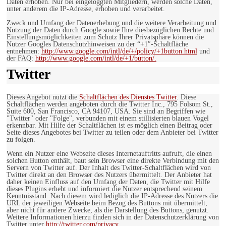
Daten erhoben. Nur bei eingeloggten Mitgliedern, werden solche Daten,
unter anderem die IP-Adresse, erhoben und verarbeitet.
Zweck und Umfang der Datenerhebung und die weitere Verarbeitung und
Nutzung der Daten durch Google sowie Ihre diesbezüglichen Rechte und
Einstellungsmöglichkeiten zum Schutz Ihrer Privatsphäre können die
Nutzer Googles Datenschutzhinweisen zu der “+1″-Schaltfläche
entnehmen:
http://www.google.com/intl/de/+/policy/+1button.html
und
der FAQ:
http://www.google.com/intl/de/+1/button/.
Twitter
Dieses Angebot nutzt die
Schaltflächen des Dienstes Twitter
. Diese
Schaltflächen werden angeboten durch die Twitter Inc., 795 Folsom St.,
Suite 600, San Francisco, CA 94107, USA. Sie sind an Begriffen wie
"Twitter" oder "Folge", verbunden mit einem stillisierten blauen Vogel
erkennbar. Mit Hilfe der Schaltflächen ist es möglich einen Beitrag oder
Seite dieses Angebotes bei Twitter zu teilen oder dem Anbieter bei Twitter
zu folgen.
Wenn ein Nutzer eine Webseite dieses Internetauftritts aufruft, die einen
solchen Button enthält, baut sein Browser eine direkte Verbindung mit den
Servern von Twitter auf. Der Inhalt des Twitter-Schaltflächen wird von
Twitter direkt an den Browser des Nutzers übermittelt. Der Anbieter hat
daher keinen Einfluss auf den Umfang der Daten, die Twitter mit Hilfe
dieses Plugins erhebt und informiert die Nutzer entsprechend seinem
Kenntnisstand. Nach diesem wird lediglich die IP-Adresse des Nutzers die
URL der jeweiligen Webseite beim Bezug des Buttons mit übermittelt,
aber nicht für andere Zwecke, als die Darstellung des Buttons, genutzt.
Weitere Informationen hierzu finden sich in der Datenschutzerklärung von
Twitter unter
http://twitter.com/privacy.