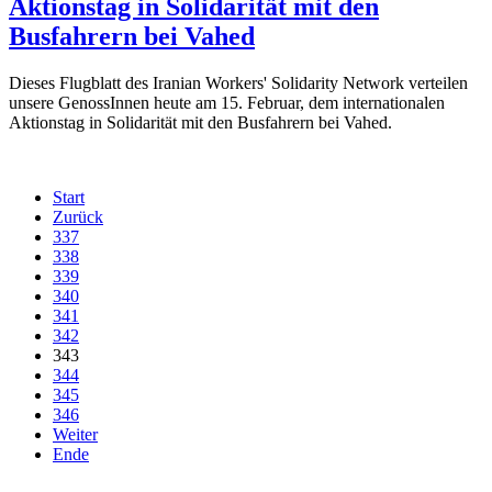
Aktionstag in Solidarität mit den
Busfahrern bei Vahed
Dieses Flugblatt des Iranian Workers' Solidarity Network verteilen
unsere GenossInnen heute am 15. Februar, dem internationalen
Aktionstag in Solidarität mit den Busfahrern bei Vahed.
Start
Zurück
337
338
339
340
341
342
343
344
345
346
Weiter
Ende