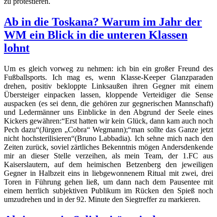
zu protestieren.
Ab in die Toskana? Warum im Jahr der
WM ein Blick in die unteren Klassen
lohnt
Um es gleich vorweg zu nehmen: ich bin ein großer Freund des
Fußballsports. Ich mag es, wenn Klasse-Keeper Glanzparaden
drehen, positiv bekloppte Linksaußen ihren Gegner mit einem
Übersteiger einpacken lassen, kloppende Verteidiger die Sense
auspacken (es sei denn, die gehören zur gegnerischen Mannschaft)
und Ledermänner uns Einblicke in den Abgrund der Seele eines
Kickers gewähren:“Erst hatten wir kein Glück, dann kam auch noch
Pech dazu“(Jürgen „Cobra“ Wegmann);“man sollte das Ganze jetzt
nicht hochsterilisieren“(Bruno Labbadia). Ich sehne mich nach den
Zeiten zurück, soviel zärtliches Bekenntnis mögen Andersdenkende
mir an dieser Stelle verzeihen, als mein Team, der 1.FC aus
Kaiserslautern, auf dem heimischen Betzenberg den jeweiligen
Gegner in Halbzeit eins in liebgewonnenem Ritual mit zwei, drei
Toren in Führung gehen ließ, um dann nach dem Pausentee mit
einem herrlich subjektiven Publikum im Rücken den Spieß noch
umzudrehen und in der 92. Minute den Siegtreffer zu markieren.