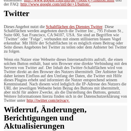
entnehmen:
http://www.google.com/intl/de/+/policy/+1button.html
und
der FAQ:
http://www.google.com/intl/de/+1/button/.
Twitter
Dieses Angebot nutzt die
Schaltflächen des Dienstes Twitter
. Diese
Schaltflächen werden angeboten durch die Twitter Inc., 795 Folsom St.,
Suite 600, San Francisco, CA 94107, USA. Sie sind an Begriffen wie
"Twitter" oder "Folge", verbunden mit einem stillisierten blauen Vogel
erkennbar. Mit Hilfe der Schaltflächen ist es möglich einen Beitrag oder
Seite dieses Angebotes bei Twitter zu teilen oder dem Anbieter bei Twitter
zu folgen.
Wenn ein Nutzer eine Webseite dieses Internetauftritts aufruft, die einen
solchen Button enthält, baut sein Browser eine direkte Verbindung mit den
Servern von Twitter auf. Der Inhalt des Twitter-Schaltflächen wird von
Twitter direkt an den Browser des Nutzers übermittelt. Der Anbieter hat
daher keinen Einfluss auf den Umfang der Daten, die Twitter mit Hilfe
dieses Plugins erhebt und informiert die Nutzer entsprechend seinem
Kenntnisstand. Nach diesem wird lediglich die IP-Adresse des Nutzers die
URL der jeweiligen Webseite beim Bezug des Buttons mit übermittelt,
aber nicht für andere Zwecke, als die Darstellung des Buttons, genutzt.
Weitere Informationen hierzu finden sich in der Datenschutzerklärung von
Twitter unter
http://twitter.com/privacy.
Widerruf, Änderungen,
Berichtigungen und
Aktualisierungen