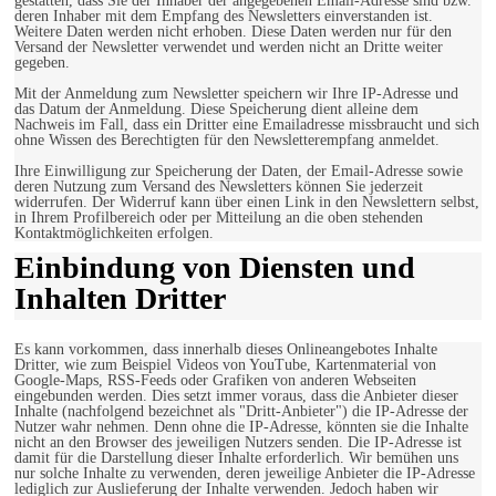
gestatten, dass Sie der Inhaber der angegebenen Email-Adresse sind bzw.
deren Inhaber mit dem Empfang des Newsletters einverstanden ist.
Weitere Daten werden nicht erhoben. Diese Daten werden nur für den
Versand der Newsletter verwendet und werden nicht an Dritte weiter
gegeben.
Mit der Anmeldung zum Newsletter speichern wir Ihre IP-Adresse und
das Datum der Anmeldung. Diese Speicherung dient alleine dem
Nachweis im Fall, dass ein Dritter eine Emailadresse missbraucht und sich
ohne Wissen des Berechtigten für den Newsletterempfang anmeldet.
Ihre Einwilligung zur Speicherung der Daten, der Email-Adresse sowie
deren Nutzung zum Versand des Newsletters können Sie jederzeit
widerrufen. Der Widerruf kann über einen Link in den Newslettern selbst,
in Ihrem Profilbereich oder per Mitteilung an die oben stehenden
Kontaktmöglichkeiten erfolgen.
Einbindung von Diensten und
Inhalten Dritter
Es kann vorkommen, dass innerhalb dieses Onlineangebotes Inhalte
Dritter, wie zum Beispiel Videos von YouTube, Kartenmaterial von
Google-Maps, RSS-Feeds oder Grafiken von anderen Webseiten
eingebunden werden. Dies setzt immer voraus, dass die Anbieter dieser
Inhalte (nachfolgend bezeichnet als "Dritt-Anbieter") die IP-Adresse der
Nutzer wahr nehmen. Denn ohne die IP-Adresse, könnten sie die Inhalte
nicht an den Browser des jeweiligen Nutzers senden. Die IP-Adresse ist
damit für die Darstellung dieser Inhalte erforderlich. Wir bemühen uns
nur solche Inhalte zu verwenden, deren jeweilige Anbieter die IP-Adresse
lediglich zur Auslieferung der Inhalte verwenden. Jedoch haben wir