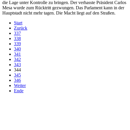
die Lage unter Kontrolle zu bringen. Der verhasste Präsident Carlos
Mesa wurde zum Rücktritt gezwungen. Das Parlament kann in der
Hauptstadt nicht mehr tagen. Die Macht liegt auf den Straßen.
Start
Zurück
337
338
339
340
341
342
343
344
345
346
Weiter
Ende
derfunke.de verwendet Cookies!
Hiermit stimmen Sie der weiteren Nutzung unserer Seite und der
Verwendung von Cookies zu.
Mehr erfahren