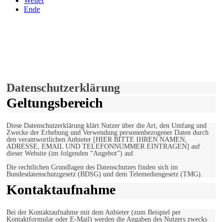
Weiter
Ende
derfunke.de verwendet Cookies!
Hiermit stimmen Sie der weiteren Nutzung unserer Seite und der
Verwendung von Cookies zu.
Mehr erfahren
Einverstanden!
Datenschutzerklärung
Geltungsbereich
Diese Datenschutzerklärung klärt Nutzer über die Art, den Umfang und
Zwecke der Erhebung und Verwendung personenbezogener Daten durch
den verantwortlichen Anbieter [HIER BITTE IHREN NAMEN,
ADRESSE, EMAIL UND TELEFONNUMMER EINTRAGEN] auf
dieser Website (im folgenden “Angebot”) auf.
Die rechtlichen Grundlagen des Datenschutzes finden sich im
Bundesdatenschutzgesetz (BDSG) und dem Telemediengesetz (TMG).
Kontaktaufnahme
Bei der Kontaktaufnahme mit dem Anbieter (zum Beispiel per
Kontaktformular oder E-Mail) werden die Angaben des Nutzers zwecks