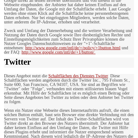
Google direkt an seinen Browser übermittelt und von diesem in die
Webseite eingebunden. der Anbieter hat daher keinen Einfluss auf den
Umfang der Daten, die Google mit der Schaltfläche erhebt. Laut Google
werden ohne einen Klick auf die Schaltfläche keine personenbezogenen
Daten erhoben. Nur bei eingeloggten Mitgliedern, werden solche Daten,
unter anderem die IP-Adresse, erhoben und verarbeitet.
Zweck und Umfang der Datenerhebung und die weitere Verarbeitung und
Nutzung der Daten durch Google sowie Ihre diesbezüglichen Rechte und
Einstellungsmöglichkeiten zum Schutz Ihrer Privatsphäre können die
Nutzer Googles Datenschutzhinweisen zu der “+1″-Schaltfläche
entnehmen:
http://www.google.com/intl/de/+/policy/+1button.html
und
der FAQ:
http://www.google.com/intl/de/+1/button/.
Twitter
Dieses Angebot nutzt die
Schaltflächen des Dienstes Twitter
. Diese
Schaltflächen werden angeboten durch die Twitter Inc., 795 Folsom St.,
Suite 600, San Francisco, CA 94107, USA. Sie sind an Begriffen wie
"Twitter" oder "Folge", verbunden mit einem stillisierten blauen Vogel
erkennbar. Mit Hilfe der Schaltflächen ist es möglich einen Beitrag oder
Seite dieses Angebotes bei Twitter zu teilen oder dem Anbieter bei Twitter
zu folgen.
Wenn ein Nutzer eine Webseite dieses Internetauftritts aufruft, die einen
solchen Button enthält, baut sein Browser eine direkte Verbindung mit den
Servern von Twitter auf. Der Inhalt des Twitter-Schaltflächen wird von
Twitter direkt an den Browser des Nutzers übermittelt. Der Anbieter hat
daher keinen Einfluss auf den Umfang der Daten, die Twitter mit Hilfe
dieses Plugins erhebt und informiert die Nutzer entsprechend seinem
Kenntnisstand. Nach diesem wird lediglich die IP-Adresse des Nutzers die