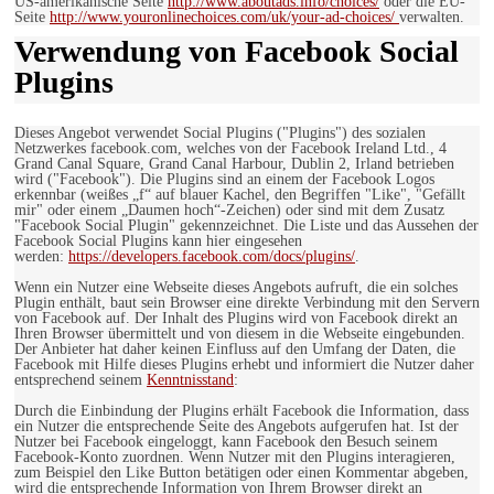
US-amerikanische Seite
http://www.aboutads.info/choices/
oder die EU-
Seite
http://www.youronlinechoices.com/uk/your-ad-choices/
verwalten.
Verwendung von Facebook Social
Plugins
Dieses Angebot verwendet Social Plugins ("Plugins") des sozialen
Netzwerkes facebook.com, welches von der Facebook Ireland Ltd., 4
Grand Canal Square, Grand Canal Harbour, Dublin 2, Irland betrieben
wird ("Facebook"). Die Plugins sind an einem der Facebook Logos
erkennbar (weißes „f“ auf blauer Kachel, den Begriffen "Like", "Gefällt
mir" oder einem „Daumen hoch“-Zeichen) oder sind mit dem Zusatz
"Facebook Social Plugin" gekennzeichnet. Die Liste und das Aussehen der
Facebook Social Plugins kann hier eingesehen
werden:
https://developers.facebook.com/docs/plugins/
.
Wenn ein Nutzer eine Webseite dieses Angebots aufruft, die ein solches
Plugin enthält, baut sein Browser eine direkte Verbindung mit den Servern
von Facebook auf. Der Inhalt des Plugins wird von Facebook direkt an
Ihren Browser übermittelt und von diesem in die Webseite eingebunden.
Der Anbieter hat daher keinen Einfluss auf den Umfang der Daten, die
Facebook mit Hilfe dieses Plugins erhebt und informiert die Nutzer daher
entsprechend seinem
Kenntnisstand
:
Durch die Einbindung der Plugins erhält Facebook die Information, dass
ein Nutzer die entsprechende Seite des Angebots aufgerufen hat. Ist der
Nutzer bei Facebook eingeloggt, kann Facebook den Besuch seinem
Facebook-Konto zuordnen. Wenn Nutzer mit den Plugins interagieren,
zum Beispiel den Like Button betätigen oder einen Kommentar abgeben,
wird die entsprechende Information von Ihrem Browser direkt an