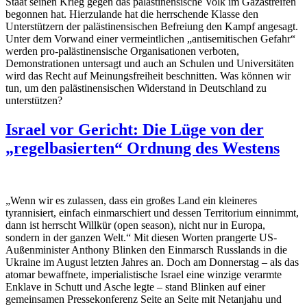
Staat seinen Krieg gegen das palästinensische Volk im Gazastreifen
begonnen hat. Hierzulande hat die herrschende Klasse den
Unterstützern der palästinensischen Befreiung den Kampf angesagt.
Unter dem Vorwand einer vermeintlichen „antisemitischen Gefahr“
werden pro-palästinensische Organisationen verboten,
Demonstrationen untersagt und auch an Schulen und Universitäten
wird das Recht auf Meinungsfreiheit beschnitten. Was können wir
tun, um den palästinensischen Widerstand in Deutschland zu
unterstützen?
Israel vor Gericht: Die Lüge von der
„regelbasierten“ Ordnung des Westens
„Wenn wir es zulassen, dass ein großes Land ein kleineres
tyrannisiert, einfach einmarschiert und dessen Territorium einnimmt,
dann ist herrscht Willkür (open season), nicht nur in Europa,
sondern in der ganzen Welt.“ Mit diesen Worten prangerte US-
Außenminister Anthony Blinken den Einmarsch Russlands in die
Ukraine im August letzten Jahres an. Doch am Donnerstag – als das
atomar bewaffnete, imperialistische Israel eine winzige verarmte
Enklave in Schutt und Asche legte – stand Blinken auf einer
gemeinsamen Pressekonferenz Seite an Seite mit Netanjahu und