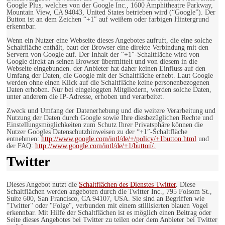
Google Plus, welches von der Google Inc., 1600 Amphitheatre Parkway,
Mountain View, CA 94043, United States betrieben wird (“Google”). Der
Button ist an dem Zeichen “+1″ auf weißem oder farbigen Hintergrund
erkennbar.
Wenn ein Nutzer eine Webseite dieses Angebotes aufruft, die eine solche
Schaltfläche enthält, baut der Browser eine direkte Verbindung mit den
Servern von Google auf. Der Inhalt der “+1″-Schaltfläche wird von
Google direkt an seinen Browser übermittelt und von diesem in die
Webseite eingebunden. der Anbieter hat daher keinen Einfluss auf den
Umfang der Daten, die Google mit der Schaltfläche erhebt. Laut Google
werden ohne einen Klick auf die Schaltfläche keine personenbezogenen
Daten erhoben. Nur bei eingeloggten Mitgliedern, werden solche Daten,
unter anderem die IP-Adresse, erhoben und verarbeitet.
Zweck und Umfang der Datenerhebung und die weitere Verarbeitung und
Nutzung der Daten durch Google sowie Ihre diesbezüglichen Rechte und
Einstellungsmöglichkeiten zum Schutz Ihrer Privatsphäre können die
Nutzer Googles Datenschutzhinweisen zu der “+1″-Schaltfläche
entnehmen:
http://www.google.com/intl/de/+/policy/+1button.html
und
der FAQ:
http://www.google.com/intl/de/+1/button/.
Twitter
Dieses Angebot nutzt die
Schaltflächen des Dienstes Twitter
. Diese
Schaltflächen werden angeboten durch die Twitter Inc., 795 Folsom St.,
Suite 600, San Francisco, CA 94107, USA. Sie sind an Begriffen wie
"Twitter" oder "Folge", verbunden mit einem stillisierten blauen Vogel
erkennbar. Mit Hilfe der Schaltflächen ist es möglich einen Beitrag oder
Seite dieses Angebotes bei Twitter zu teilen oder dem Anbieter bei Twitter