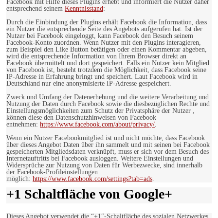
Facebook mit Hilfe dieses Plugins erhebt und informiert die Nutzer daher
entsprechend seinem
Kenntnisstand
:
Durch die Einbindung der Plugins erhält Facebook die Information, dass
ein Nutzer die entsprechende Seite des Angebots aufgerufen hat. Ist der
Nutzer bei Facebook eingeloggt, kann Facebook den Besuch seinem
Facebook-Konto zuordnen. Wenn Nutzer mit den Plugins interagieren,
zum Beispiel den Like Button betätigen oder einen Kommentar abgeben,
wird die entsprechende Information von Ihrem Browser direkt an
Facebook übermittelt und dort gespeichert. Falls ein Nutzer kein Mitglied
von Facebook ist, besteht trotzdem die Möglichkeit, dass Facebook seine
IP-Adresse in Erfahrung bringt und speichert. Laut Facebook wird in
Deutschland nur eine anonymisierte IP-Adresse gespeichert.
Zweck und Umfang der Datenerhebung und die weitere Verarbeitung und
Nutzung der Daten durch Facebook sowie die diesbezüglichen Rechte und
Einstellungsmöglichkeiten zum Schutz der Privatsphäre der Nutzer ,
können diese den Datenschutzhinweisen von Facebook
entnehmen:
https://www.facebook.com/about/privacy/
.
Wenn ein Nutzer Facebookmitglied ist und nicht möchte, dass Facebook
über dieses Angebot Daten über ihn sammelt und mit seinen bei Facebook
gespeicherten Mitgliedsdaten verknüpft, muss er sich vor dem Besuch des
Internetauftritts bei Facebook ausloggen. Weitere Einstellungen und
Widersprüche zur Nutzung von Daten für Werbezwecke, sind innerhalb
der Facebook-Profileinstellungen
möglich:
https://www.facebook.com/settings?tab=ads
.
+1 Schaltfläche von Google+
Dieses Angebot verwendet die “+1″-Schaltfläche des sozialen Netzwerkes