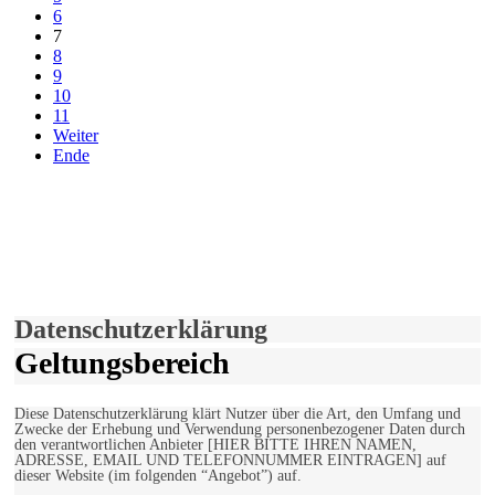
6
7
8
9
10
11
Weiter
Ende
derfunke.de verwendet Cookies!
Hiermit stimmen Sie der weiteren Nutzung unserer Seite und der
Verwendung von Cookies zu.
Mehr erfahren
Einverstanden!
Datenschutzerklärung
Geltungsbereich
Diese Datenschutzerklärung klärt Nutzer über die Art, den Umfang und
Zwecke der Erhebung und Verwendung personenbezogener Daten durch
den verantwortlichen Anbieter [HIER BITTE IHREN NAMEN,
ADRESSE, EMAIL UND TELEFONNUMMER EINTRAGEN] auf
dieser Website (im folgenden “Angebot”) auf.