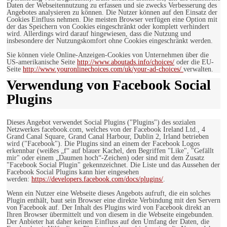
Daten der Webseitennutzung zu erfassen und sie zwecks Verbesserung des
Angebotes analysieren zu können. Die Nutzer können auf den Einsatz der
Cookies Einfluss nehmen. Die meisten Browser verfügen eine Option mit
der das Speichern von Cookies eingeschränkt oder komplett verhindert
wird. Allerdings wird darauf hingewiesen, dass die Nutzung und
insbesondere der Nutzungskomfort ohne Cookies eingeschränkt werden.
Sie können viele Online-Anzeigen-Cookies von Unternehmen über die
US-amerikanische Seite
http://www.aboutads.info/choices/
oder die EU-
Seite
http://www.youronlinechoices.com/uk/your-ad-choices/
verwalten.
Verwendung von Facebook Social
Plugins
Dieses Angebot verwendet Social Plugins ("Plugins") des sozialen
Netzwerkes facebook.com, welches von der Facebook Ireland Ltd., 4
Grand Canal Square, Grand Canal Harbour, Dublin 2, Irland betrieben
wird ("Facebook"). Die Plugins sind an einem der Facebook Logos
erkennbar (weißes „f“ auf blauer Kachel, den Begriffen "Like", "Gefällt
mir" oder einem „Daumen hoch“-Zeichen) oder sind mit dem Zusatz
"Facebook Social Plugin" gekennzeichnet. Die Liste und das Aussehen der
Facebook Social Plugins kann hier eingesehen
werden:
https://developers.facebook.com/docs/plugins/
.
Wenn ein Nutzer eine Webseite dieses Angebots aufruft, die ein solches
Plugin enthält, baut sein Browser eine direkte Verbindung mit den Servern
von Facebook auf. Der Inhalt des Plugins wird von Facebook direkt an
Ihren Browser übermittelt und von diesem in die Webseite eingebunden.
Der Anbieter hat daher keinen Einfluss auf den Umfang der Daten, die