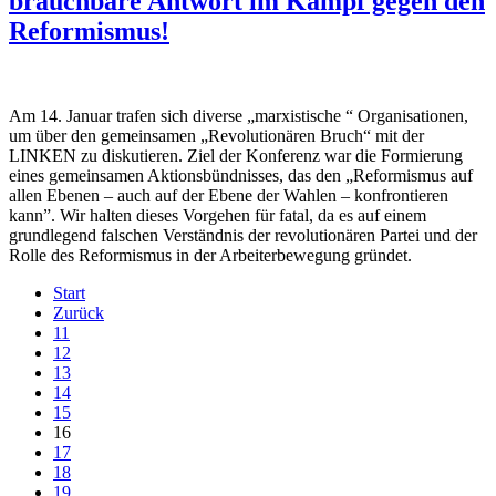
brauchbare Antwort im Kampf gegen den
Reformismus!
Am 14. Januar trafen sich diverse „marxistische “ Organisationen,
um über den gemeinsamen „Revolutionären Bruch“ mit der
LINKEN zu diskutieren. Ziel der Konferenz war die Formierung
eines gemeinsamen Aktionsbündnisses, das den „Reformismus auf
allen Ebenen – auch auf der Ebene der Wahlen – konfrontieren
kann”. Wir halten dieses Vorgehen für fatal, da es auf einem
grundlegend falschen Verständnis der revolutionären Partei und der
Rolle des Reformismus in der Arbeiterbewegung gründet.
Start
Zurück
11
12
13
14
15
16
17
18
19