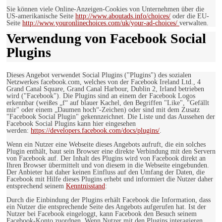
Sie können viele Online-Anzeigen-Cookies von Unternehmen über die
US-amerikanische Seite
http://www.aboutads.info/choices/
oder die EU-
Seite
http://www.youronlinechoices.com/uk/your-ad-choices/
verwalten.
Verwendung von Facebook Social
Plugins
Dieses Angebot verwendet Social Plugins ("Plugins") des sozialen
Netzwerkes facebook.com, welches von der Facebook Ireland Ltd., 4
Grand Canal Square, Grand Canal Harbour, Dublin 2, Irland betrieben
wird ("Facebook"). Die Plugins sind an einem der Facebook Logos
erkennbar (weißes „f“ auf blauer Kachel, den Begriffen "Like", "Gefällt
mir" oder einem „Daumen hoch“-Zeichen) oder sind mit dem Zusatz
"Facebook Social Plugin" gekennzeichnet. Die Liste und das Aussehen der
Facebook Social Plugins kann hier eingesehen
werden:
https://developers.facebook.com/docs/plugins/
.
Wenn ein Nutzer eine Webseite dieses Angebots aufruft, die ein solches
Plugin enthält, baut sein Browser eine direkte Verbindung mit den Servern
von Facebook auf. Der Inhalt des Plugins wird von Facebook direkt an
Ihren Browser übermittelt und von diesem in die Webseite eingebunden.
Der Anbieter hat daher keinen Einfluss auf den Umfang der Daten, die
Facebook mit Hilfe dieses Plugins erhebt und informiert die Nutzer daher
entsprechend seinem
Kenntnisstand
:
Durch die Einbindung der Plugins erhält Facebook die Information, dass
ein Nutzer die entsprechende Seite des Angebots aufgerufen hat. Ist der
Nutzer bei Facebook eingeloggt, kann Facebook den Besuch seinem
Facebook-Konto zuordnen. Wenn Nutzer mit den Plugins interagieren,