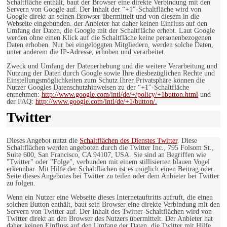
Schaltfläche enthält, baut der Browser eine direkte Verbindung mit den
Servern von Google auf. Der Inhalt der “+1″-Schaltfläche wird von
Google direkt an seinen Browser übermittelt und von diesem in die
Webseite eingebunden. der Anbieter hat daher keinen Einfluss auf den
Umfang der Daten, die Google mit der Schaltfläche erhebt. Laut Google
werden ohne einen Klick auf die Schaltfläche keine personenbezogenen
Daten erhoben. Nur bei eingeloggten Mitgliedern, werden solche Daten,
unter anderem die IP-Adresse, erhoben und verarbeitet.
Zweck und Umfang der Datenerhebung und die weitere Verarbeitung und
Nutzung der Daten durch Google sowie Ihre diesbezüglichen Rechte und
Einstellungsmöglichkeiten zum Schutz Ihrer Privatsphäre können die
Nutzer Googles Datenschutzhinweisen zu der “+1″-Schaltfläche
entnehmen:
http://www.google.com/intl/de/+/policy/+1button.html
und
der FAQ:
http://www.google.com/intl/de/+1/button/.
Twitter
Dieses Angebot nutzt die
Schaltflächen des Dienstes Twitter
. Diese
Schaltflächen werden angeboten durch die Twitter Inc., 795 Folsom St.,
Suite 600, San Francisco, CA 94107, USA. Sie sind an Begriffen wie
"Twitter" oder "Folge", verbunden mit einem stillisierten blauen Vogel
erkennbar. Mit Hilfe der Schaltflächen ist es möglich einen Beitrag oder
Seite dieses Angebotes bei Twitter zu teilen oder dem Anbieter bei Twitter
zu folgen.
Wenn ein Nutzer eine Webseite dieses Internetauftritts aufruft, die einen
solchen Button enthält, baut sein Browser eine direkte Verbindung mit den
Servern von Twitter auf. Der Inhalt des Twitter-Schaltflächen wird von
Twitter direkt an den Browser des Nutzers übermittelt. Der Anbieter hat
daher keinen Einfluss auf den Umfang der Daten, die Twitter mit Hilfe