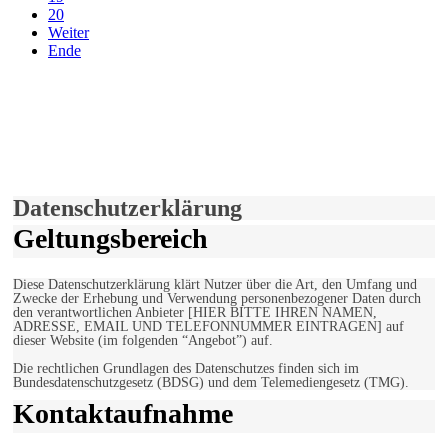
20
Weiter
Ende
derfunke.de verwendet Cookies!
Hiermit stimmen Sie der weiteren Nutzung unserer Seite und der
Verwendung von Cookies zu.
Mehr erfahren
Einverstanden!
Datenschutzerklärung
Geltungsbereich
Diese Datenschutzerklärung klärt Nutzer über die Art, den Umfang und
Zwecke der Erhebung und Verwendung personenbezogener Daten durch
den verantwortlichen Anbieter [HIER BITTE IHREN NAMEN,
ADRESSE, EMAIL UND TELEFONNUMMER EINTRAGEN] auf
dieser Website (im folgenden “Angebot”) auf.
Die rechtlichen Grundlagen des Datenschutzes finden sich im
Bundesdatenschutzgesetz (BDSG) und dem Telemediengesetz (TMG).
Kontaktaufnahme